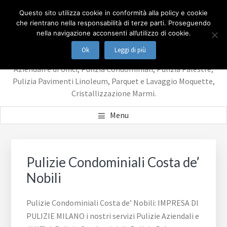
Passa
Passa
IMPRESA DI PULIZIE
Questo sito utilizza cookie in conformità alla policy e cookie
al
al
che rientrano nella responsabilità di terze parti. Proseguendo
contenuto
piè
MILANO
nella navigazione acconsenti all’utilizzo di cookie.
principale
di
Ok
Leggi di più
IMPRESA DI PULIZIE MILANO i nostri servizi Pulizie
pagina
Aziendali e di Uffici, Pulizia Condominiali, Pulizia Palestre,
Pulizia Pavimenti Linoleum, Parquet e Lavaggio Moquette,
Cristallizzazione Marmi.
Menu
Pulizie Condominiali Costa de’
Nobili
Pulizie Condominiali Costa de’ Nobili: IMPRESA DI
PULIZIE MILANO i nostri servizi Pulizie Aziendali e