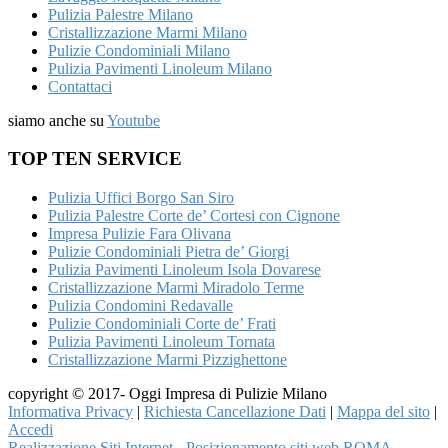
Pulizia Palestre Milano
Cristallizzazione Marmi Milano
Pulizie Condominiali Milano
Pulizia Pavimenti Linoleum Milano
Contattaci
siamo anche su
Youtube
TOP TEN SERVICE
Pulizia Uffici Borgo San Siro
Pulizia Palestre Corte de’ Cortesi con Cignone
Impresa Pulizie Fara Olivana
Pulizie Condominiali Pietra de’ Giorgi
Pulizia Pavimenti Linoleum Isola Dovarese
Cristallizzazione Marmi Miradolo Terme
Pulizia Condomini Redavalle
Pulizie Condominiali Corte de’ Frati
Pulizia Pavimenti Linoleum Tornata
Cristallizzazione Marmi Pizzighettone
copyright © 2017- Oggi Impresa di Pulizie Milano
Informativa Privacy
|
Richiesta Cancellazione Dati
|
Mappa del sito
|
Accedi
Realizzazione Siti Internet
-
Posizionamento siti web ROMA
-