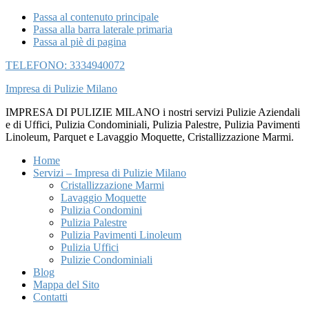
Passa al contenuto principale
Passa alla barra laterale primaria
Passa al piè di pagina
TELEFONO: 3334940072
Impresa di Pulizie Milano
IMPRESA DI PULIZIE MILANO i nostri servizi Pulizie Aziendali
e di Uffici, Pulizia Condominiali, Pulizia Palestre, Pulizia Pavimenti
Linoleum, Parquet e Lavaggio Moquette, Cristallizzazione Marmi.
Home
Servizi – Impresa di Pulizie Milano
Cristallizzazione Marmi
Lavaggio Moquette
Pulizia Condomini
Pulizia Palestre
Pulizia Pavimenti Linoleum
Pulizia Uffici
Pulizie Condominiali
Blog
Mappa del Sito
Contatti