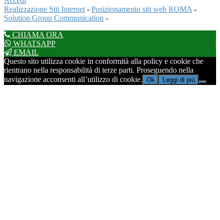
Accedi
Realizzazione Siti Internet
-
Posizionamento siti web ROMA
-
Solution Group Communication
-
CHIAMA ORA
WHATSAPP
EMAIL
Questo sito utilizza cookie in conformità alla policy e cookie che
rientrano nella responsabilità di terze parti. Proseguendo nella
navigazione acconsenti all’utilizzo di cookie.
Ok
Leggi di più