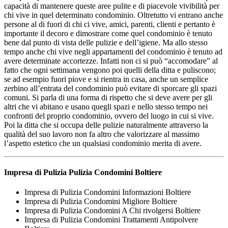
capacità di mantenere queste aree pulite e di piacevole vivibilità per
chi vive in quel determinato condominio. Oltretutto vi entrano anche
persone al di fuori di chi ci vive, amici, parenti, clienti e pertanto è
importante il decoro e dimostrare come quel condominio è tenuto
bene dal punto di vista delle pulizie e dell’igiene. Ma allo stesso
tempo anche chi vive negli appartamenti del condominio è tenuto ad
avere determinate accortezze. Infatti non ci si può “accomodare” al
fatto che ogni settimana vengono poi quelli della ditta e puliscono;
se ad esempio fuori piove e si rientra in casa, anche un semplice
zerbino all’entrata del condominio può evitare di sporcare gli spazi
comuni. Si parla di una forma di rispetto che si deve avere per gli
altri che vi abitano e usano quegli spazi e nello stesso tempo nei
confronti del proprio condominio, ovvero del luogo in cui si vive.
Poi la ditta che si occupa delle pulizie naturalmente attraverso la
qualità del suo lavoro non fa altro che valorizzare al massimo
l’aspetto estetico che un qualsiasi condominio merita di avere.
Impresa di Pulizia
Pulizia Condomini Boltiere
Impresa di Pulizia Condomini Informazioni Boltiere
Impresa di Pulizia Condomini Migliore Boltiere
Impresa di Pulizia Condomini A Chi rivolgersi Boltiere
Impresa di Pulizia Condomini Trattamenti Antipolvere