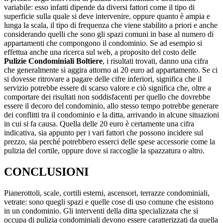
variabile: esso infatti dipende da diversi fattori come il tipo di
superficie sulla quale si deve intervenire, oppure quanto è ampia e
lunga la scala, il tipo di frequenza che viene stabilito a priori e anche
considerando quelli che sono gli spazi comuni in base al numero di
appartamenti che compongono il condominio. Se ad esempio si
effettua anche una ricerca sul web, a proposito del costo delle
Pulizie Condominiali Boltiere
, i risultati trovati, danno una cifra
che generalmente si aggira attorno ai 20 euro ad appartamento. Se ci
si dovesse ritrovare a pagare delle cifre inferiori, significa che il
servizio potrebbe essere di scarso valore e ciò significa che, oltre a
comportare dei risultati non soddisfacenti per quello che dovrebbe
essere il decoro del condominio, allo stesso tempo potrebbe generare
dei conflitti tra il condominio e la ditta, arrivando in alcune situazioni
in cui si fa causa. Quella delle 20 euro è certamente una cifra
indicativa, sia appunto per i vari fattori che possono incidere sul
prezzo, sia perché potrebbero esserci delle spese accessorie come la
pulizia del cortile, oppure dove si raccoglie la spazzatura o altro.
CONCLUSIONI
Pianerottoli, scale, cortili esterni, ascensori, terrazze condominiali,
vetrate: sono quegli spazi e quelle cose di uso comune che esistono
in un condominio. Gli interventi della ditta specializzata che si
occupa di pulizia condominiali devono essere caratterizzati da quella