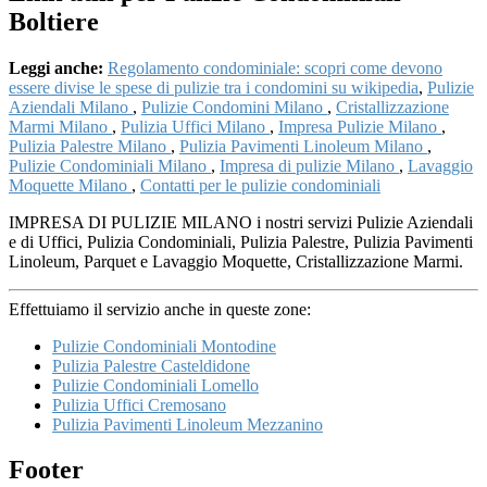
Boltiere
Leggi anche:
Regolamento condominiale: scopri come devono
essere divise le spese di pulizie tra i condomini su wikipedia
,
Pulizie
Aziendali Milano
,
Pulizie Condomini Milano
,
Cristallizzazione
Marmi Milano
,
Pulizia Uffici Milano
,
Impresa Pulizie Milano
,
Pulizia Palestre Milano
,
Pulizia Pavimenti Linoleum Milano
,
Pulizie Condominiali Milano
,
Impresa di pulizie Milano
,
Lavaggio
Moquette Milano
,
Contatti per le pulizie condominiali
IMPRESA DI PULIZIE MILANO i nostri servizi Pulizie Aziendali
e di Uffici, Pulizia Condominiali, Pulizia Palestre, Pulizia Pavimenti
Linoleum, Parquet e Lavaggio Moquette, Cristallizzazione Marmi.
Effettuiamo il servizio anche in queste zone:
Pulizie Condominiali Montodine
Pulizia Palestre Casteldidone
Pulizie Condominiali Lomello
Pulizia Uffici Cremosano
Pulizia Pavimenti Linoleum Mezzanino
Footer