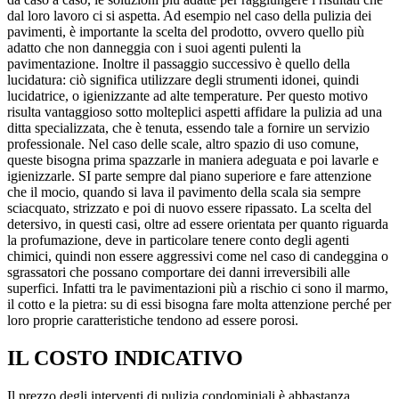
dal loro lavoro ci si aspetta. Ad esempio nel caso della pulizia dei
pavimenti, è importante la scelta del prodotto, ovvero quello più
adatto che non danneggia con i suoi agenti pulenti la
pavimentazione. Inoltre il passaggio successivo è quello della
lucidatura: ciò significa utilizzare degli strumenti idonei, quindi
lucidatrice, o igienizzante ad alte temperature. Per questo motivo
risulta vantaggioso sotto molteplici aspetti affidare la pulizia ad una
ditta specializzata, che è tenuta, essendo tale a fornire un servizio
professionale. Nel caso delle scale, altro spazio di uso comune,
queste bisogna prima spazzarle in maniera adeguata e poi lavarle e
igienizzarle. SI parte sempre dal piano superiore e fare attenzione
che il mocio, quando si lava il pavimento della scala sia sempre
sciacquato, strizzato e poi di nuovo essere ripassato. La scelta del
detersivo, in questi casi, oltre ad essere orientata per quanto riguarda
la profumazione, deve in particolare tenere conto degli agenti
chimici, quindi non essere aggressivi come nel caso di candeggina o
sgrassatori che possano comportare dei danni irreversibili alle
superfici. Infatti tra le pavimentazioni più a rischio ci sono il marmo,
il cotto e la pietra: su di essi bisogna fare molta attenzione perché per
loro proprie caratteristiche tendono ad essere porosi.
IL COSTO INDICATIVO
Il prezzo degli interventi di pulizia condominiali è abbastanza