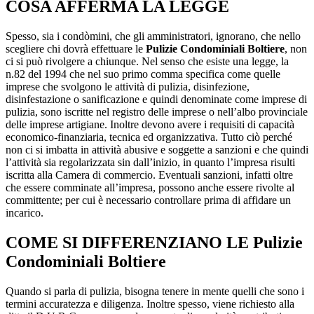
COSA AFFERMA LA LEGGE
Spesso, sia i condòmini, che gli amministratori, ignorano, che nello
scegliere chi dovrà effettuare le
Pulizie Condominiali Boltiere
, non
ci si può rivolgere a chiunque. Nel senso che esiste una legge, la
n.82 del 1994 che nel suo primo comma specifica come quelle
imprese che svolgono le attività di pulizia, disinfezione,
disinfestazione o sanificazione e quindi denominate come imprese di
pulizia, sono iscritte nel registro delle imprese o nell’albo provinciale
delle imprese artigiane. Inoltre devono avere i requisiti di capacità
economico-finanziaria, tecnica ed organizzativa. Tutto ciò perché
non ci si imbatta in attività abusive e soggette a sanzioni e che quindi
l’attività sia regolarizzata sin dall’inizio, in quanto l’impresa risulti
iscritta alla Camera di commercio. Eventuali sanzioni, infatti oltre
che essere comminate all’impresa, possono anche essere rivolte al
committente; per cui è necessario controllare prima di affidare un
incarico.
COME SI DIFFERENZIANO LE
Pulizie
Condominiali Boltiere
Quando si parla di pulizia, bisogna tenere in mente quelli che sono i
termini accuratezza e diligenza. Inoltre spesso, viene richiesto alla