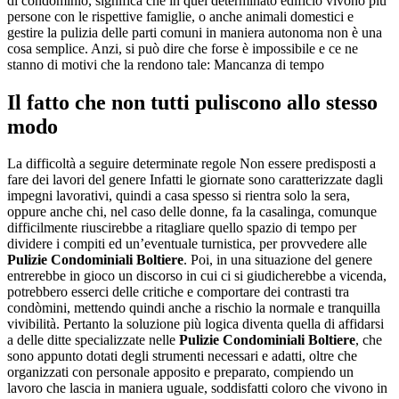
di condominio, significa che in quel determinato edificio vivono più
persone con le rispettive famiglie, o anche animali domestici e
gestire la pulizia delle parti comuni in maniera autonoma non è una
cosa semplice. Anzi, si può dire che forse è impossibile e ce ne
stanno di motivi che la rendono tale: Mancanza di tempo
Il fatto che non tutti puliscono allo stesso
modo
La difficoltà a seguire determinate regole Non essere predisposti a
fare dei lavori del genere Infatti le giornate sono caratterizzate dagli
impegni lavorativi, quindi a casa spesso si rientra solo la sera,
oppure anche chi, nel caso delle donne, fa la casalinga, comunque
difficilmente riuscirebbe a ritagliare quello spazio di tempo per
dividere i compiti ed un’eventuale turnistica, per provvedere alle
Pulizie Condominiali Boltiere
. Poi, in una situazione del genere
entrerebbe in gioco un discorso in cui ci si giudicherebbe a vicenda,
potrebbero esserci delle critiche e comportare dei contrasti tra
condòmini, mettendo quindi anche a rischio la normale e tranquilla
vivibilità. Pertanto la soluzione più logica diventa quella di affidarsi
a delle ditte specializzate nelle
Pulizie Condominiali Boltiere
, che
sono appunto dotati degli strumenti necessari e adatti, oltre che
organizzati con personale apposito e preparato, compiendo un
lavoro che lascia in maniera uguale, soddisfatti coloro che vivono in