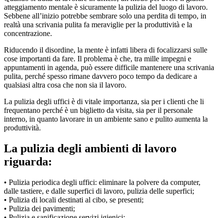
atteggiamento mentale è sicuramente la pulizia del luogo di lavoro.
Sebbene all’inizio potrebbe sembrare solo una perdita di tempo, in
realtà una scrivania pulita fa meraviglie per la produttività e la
concentrazione.
Riducendo il disordine, la mente è infatti libera di focalizzarsi sulle
cose importanti da fare. Il problema è che, tra mille impegni e
appuntamenti in agenda, può essere difficile mantenere una scrivania
pulita, perché spesso rimane davvero poco tempo da dedicare a
qualsiasi altra cosa che non sia il lavoro.
La pulizia degli uffici è di vitale importanza, sia per i clienti che li
frequentano perché è un biglietto da visita, sia per il personale
interno, in quanto lavorare in un ambiente sano e pulito aumenta la
produttività.
La pulizia degli ambienti di lavoro
riguarda:
• Pulizia periodica degli uffici: eliminare la polvere da computer,
dalle tastiere, e dalle superfici di lavoro, pulizia delle superfici;
• Pulizia di locali destinati al cibo, se presenti;
• Pulizia dei pavimenti;
• Pulizia e sanificazione servizi igienici;