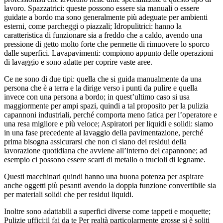
lavoro. Spazzatrici: queste possono essere sia manuali o essere
guidate a bordo ma sono generalmente più adeguate per ambienti
esterni, come parcheggi o piazzali; Idropulitrici: hanno la
caratteristica di funzionare sia a freddo che a caldo, avendo una
pressione di getto molto forte che permette di rimuovere lo sporco
dalle superfici. Lavapavimenti: compiono appunto delle operazioni
di lavaggio e sono adatte per coprire vaste aree.
Ce ne sono di due tipi: quella che si guida manualmente da una
persona che è a terra e la dirige verso i punti da pulire e quella
invece con una persona a bordo; in quest’ultimo caso si usa
maggiormente per ampi spazi, quindi a tal proposito per la pulizia
capannoni industriali, perché comporta meno fatica per l’operatore e
una resa migliore e più veloce; Aspiratori per liquidi e solidi: siamo
in una fase precedente al lavaggio della pavimentazione, perché
prima bisogna assicurarsi che non ci siano dei residui della
lavorazione quotidiana che avviene all’interno del capannone; ad
esempio ci possono essere scarti di metallo o trucioli di legname.
Questi macchinari quindi hanno una buona potenza per aspirare
anche oggetti più pesanti avendo la doppia funzione convertibile sia
per materiali solidi che per residui liquidi.
Inoltre sono adattabili a superfici diverse come tappeti e moquette;
Pulizie uffici:il fai da te Per realtà particolarmente grosse si è soliti