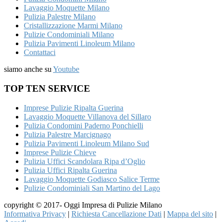
Lavaggio Moquette Milano
Pulizia Palestre Milano
Cristallizzazione Marmi Milano
Pulizie Condominiali Milano
Pulizia Pavimenti Linoleum Milano
Contattaci
siamo anche su
Youtube
TOP TEN SERVICE
Imprese Pulizie Ripalta Guerina
Lavaggio Moquette Villanova del Sillaro
Pulizia Condomini Paderno Ponchielli
Pulizia Palestre Marcignago
Pulizia Pavimenti Linoleum Milano Sud
Imprese Pulizie Chieve
Pulizia Uffici Scandolara Ripa d’Oglio
Pulizia Uffici Ripalta Guerina
Lavaggio Moquette Godiasco Salice Terme
Pulizie Condominiali San Martino del Lago
copyright © 2017- Oggi Impresa di Pulizie Milano
Informativa Privacy
|
Richiesta Cancellazione Dati
|
Mappa del sito
|