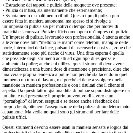
• Estrazione dei tappeti e pulizia della moquette ove presente;
• Pulizia di infissi, sia internamente che esternamente;
• Svuotamento e smaltimento rifiuti. Questo tipo di pulizia può
essere fatta in maniera autonoma, ma spesso ci si rivolge a
un’impresa di pulizia sia per motivi di tempo che per motivi di
praticità e sicurezza. Pulizie uffici:come opera un’impresa di pulizie
Un’impresa di pulizie, lavorando con professionalità, è attenta anche
alle zone dove tutti “mettono le mani” come telefoni, maniglie delle
porte, interruttori della luce, pulsanti di ascensori e così via, zone che
statisticamente sono più ricche di virus. Una ditta esperta è quella
che possiede degli strumenti adatti ad ogni tipo di esigenza e
ambiente da pulire; anche chi utilizza questi strumenti deve avere
dimestichezza e una buona dose di attenzione e precisione, oltre che
una vera e propria tendenza a pulire non perché sta facendo in quel
momento un turno di lavoro, ma perché ci tiene a svolgere quella
mansione in maniera professionale e con i risultati che il cliente si
aspetta. Da questi fattori già una ditta di pulizie si può distinguere da
un’altra e nel presentare il proprio preventivo di lavoro e un
“portafoglio” di lavori eseguiti e se riesce anche i feedback dei
propri clienti, ottenere l’assegnazione della pulizia di un determinato
capannone. Ma vediamo quali sono gli strumenti per fare delle
pulizie uffici.
Questi strumenti devono essere usati in maniera sensata e logica dai
professionisti che lavorano nelle ditte specializzate a questo tipo di