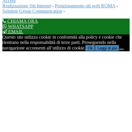
Accedi
Realizzazione Siti Internet
-
Posizionamento siti web ROMA
-
Solution Group Communication
-
CHIAMA ORA
WHATSAPP
EMAIL
Questo sito utilizza cookie in conformità alla policy e cookie che
rientrano nella responsabilità di terze parti. Proseguendo nella
navigazione acconsenti all’utilizzo di cookie.
Ok
Leggi di più