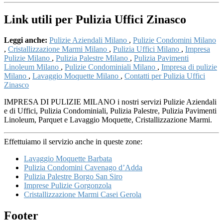
Link utili per Pulizia Uffici Zinasco
Leggi anche:
Pulizie Aziendali Milano
,
Pulizie Condomini Milano
,
Cristallizzazione Marmi Milano
,
Pulizia Uffici Milano
,
Impresa
Pulizie Milano
,
Pulizia Palestre Milano
,
Pulizia Pavimenti
Linoleum Milano
,
Pulizie Condominiali Milano
,
Impresa di pulizie
Milano
,
Lavaggio Moquette Milano
,
Contatti per Pulizia Uffici
Zinasco
IMPRESA DI PULIZIE MILANO i nostri servizi Pulizie Aziendali
e di Uffici, Pulizia Condominiali, Pulizia Palestre, Pulizia Pavimenti
Linoleum, Parquet e Lavaggio Moquette, Cristallizzazione Marmi.
Effettuiamo il servizio anche in queste zone:
Lavaggio Moquette Barbata
Pulizia Condomini Cavenago d’Adda
Pulizia Palestre Borgo San Siro
Imprese Pulizie Gorgonzola
Cristallizzazione Marmi Casei Gerola
Footer