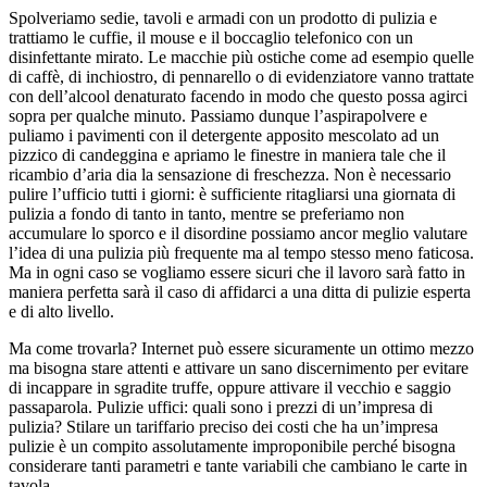
Spolveriamo sedie, tavoli e armadi con un prodotto di pulizia e
trattiamo le cuffie, il mouse e il boccaglio telefonico con un
disinfettante mirato. Le macchie più ostiche come ad esempio quelle
di caffè, di inchiostro, di pennarello o di evidenziatore vanno trattate
con dell’alcool denaturato facendo in modo che questo possa agirci
sopra per qualche minuto. Passiamo dunque l’aspirapolvere e
puliamo i pavimenti con il detergente apposito mescolato ad un
pizzico di candeggina e apriamo le finestre in maniera tale che il
ricambio d’aria dia la sensazione di freschezza. Non è necessario
pulire l’ufficio tutti i giorni: è sufficiente ritagliarsi una giornata di
pulizia a fondo di tanto in tanto, mentre se preferiamo non
accumulare lo sporco e il disordine possiamo ancor meglio valutare
l’idea di una pulizia più frequente ma al tempo stesso meno faticosa.
Ma in ogni caso se vogliamo essere sicuri che il lavoro sarà fatto in
maniera perfetta sarà il caso di affidarci a una ditta di pulizie esperta
e di alto livello.
Ma come trovarla? Internet può essere sicuramente un ottimo mezzo
ma bisogna stare attenti e attivare un sano discernimento per evitare
di incappare in sgradite truffe, oppure attivare il vecchio e saggio
passaparola. Pulizie uffici: quali sono i prezzi di un’impresa di
pulizia? Stilare un tariffario preciso dei costi che ha un’impresa
pulizie è un compito assolutamente improponibile perché bisogna
considerare tanti parametri e tante variabili che cambiano le carte in
tavola.