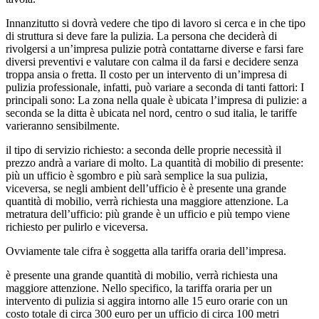
Innanzitutto si dovrà vedere che tipo di lavoro si cerca e in che tipo
di struttura si deve fare la pulizia. La persona che deciderà di
rivolgersi a un’impresa pulizie potrà contattarne diverse e farsi fare
diversi preventivi e valutare con calma il da farsi e decidere senza
troppa ansia o fretta. Il costo per un intervento di un’impresa di
pulizia professionale, infatti, può variare a seconda di tanti fattori: I
principali sono: La zona nella quale è ubicata l’impresa di pulizie: a
seconda se la ditta è ubicata nel nord, centro o sud italia, le tariffe
varieranno sensibilmente.
il tipo di servizio richiesto: a seconda delle proprie necessità il
prezzo andrà a variare di molto. La quantità di mobilio di presente:
più un ufficio è sgombro e più sarà semplice la sua pulizia,
viceversa, se negli ambient dell’ufficio è è presente una grande
quantità di mobilio, verrà richiesta una maggiore attenzione. La
metratura dell’ufficio: più grande è un ufficio e più tempo viene
richiesto per pulirlo e viceversa.
Ovviamente tale cifra è soggetta alla tariffa oraria dell’impresa.
è presente una grande quantità di mobilio, verrà richiesta una
maggiore attenzione. Nello specifico, la tariffa oraria per un
intervento di pulizia si aggira intorno alle 15 euro orarie con un
costo totale di circa 300 euro per un ufficio di circa 100 metri