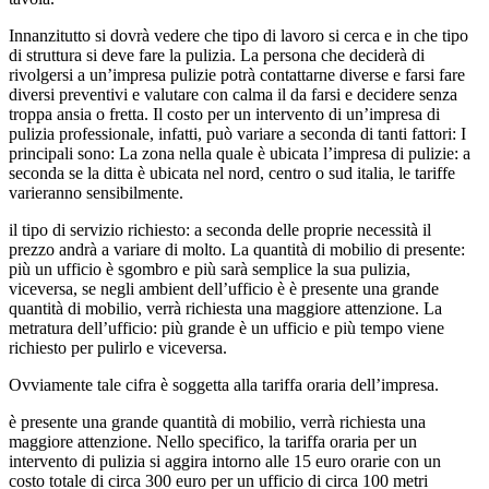
Innanzitutto si dovrà vedere che tipo di lavoro si cerca e in che tipo
di struttura si deve fare la pulizia. La persona che deciderà di
rivolgersi a un’impresa pulizie potrà contattarne diverse e farsi fare
diversi preventivi e valutare con calma il da farsi e decidere senza
troppa ansia o fretta. Il costo per un intervento di un’impresa di
pulizia professionale, infatti, può variare a seconda di tanti fattori: I
principali sono: La zona nella quale è ubicata l’impresa di pulizie: a
seconda se la ditta è ubicata nel nord, centro o sud italia, le tariffe
varieranno sensibilmente.
il tipo di servizio richiesto: a seconda delle proprie necessità il
prezzo andrà a variare di molto. La quantità di mobilio di presente:
più un ufficio è sgombro e più sarà semplice la sua pulizia,
viceversa, se negli ambient dell’ufficio è è presente una grande
quantità di mobilio, verrà richiesta una maggiore attenzione. La
metratura dell’ufficio: più grande è un ufficio e più tempo viene
richiesto per pulirlo e viceversa.
Ovviamente tale cifra è soggetta alla tariffa oraria dell’impresa.
è presente una grande quantità di mobilio, verrà richiesta una
maggiore attenzione. Nello specifico, la tariffa oraria per un
intervento di pulizia si aggira intorno alle 15 euro orarie con un
costo totale di circa 300 euro per un ufficio di circa 100 metri