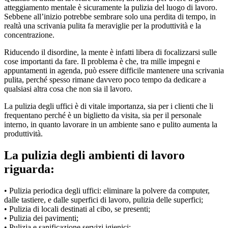
atteggiamento mentale è sicuramente la pulizia del luogo di lavoro.
Sebbene all’inizio potrebbe sembrare solo una perdita di tempo, in
realtà una scrivania pulita fa meraviglie per la produttività e la
concentrazione.
Riducendo il disordine, la mente è infatti libera di focalizzarsi sulle
cose importanti da fare. Il problema è che, tra mille impegni e
appuntamenti in agenda, può essere difficile mantenere una scrivania
pulita, perché spesso rimane davvero poco tempo da dedicare a
qualsiasi altra cosa che non sia il lavoro.
La pulizia degli uffici è di vitale importanza, sia per i clienti che li
frequentano perché è un biglietto da visita, sia per il personale
interno, in quanto lavorare in un ambiente sano e pulito aumenta la
produttività.
La pulizia degli ambienti di lavoro
riguarda:
• Pulizia periodica degli uffici: eliminare la polvere da computer,
dalle tastiere, e dalle superfici di lavoro, pulizia delle superfici;
• Pulizia di locali destinati al cibo, se presenti;
• Pulizia dei pavimenti;
• Pulizia e sanificazione servizi igienici;