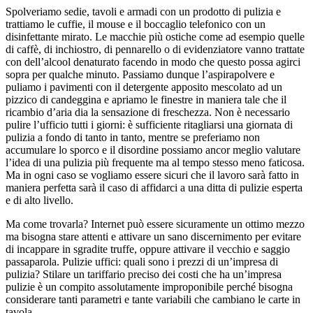
Spolveriamo sedie, tavoli e armadi con un prodotto di pulizia e
trattiamo le cuffie, il mouse e il boccaglio telefonico con un
disinfettante mirato. Le macchie più ostiche come ad esempio quelle
di caffè, di inchiostro, di pennarello o di evidenziatore vanno trattate
con dell’alcool denaturato facendo in modo che questo possa agirci
sopra per qualche minuto. Passiamo dunque l’aspirapolvere e
puliamo i pavimenti con il detergente apposito mescolato ad un
pizzico di candeggina e apriamo le finestre in maniera tale che il
ricambio d’aria dia la sensazione di freschezza. Non è necessario
pulire l’ufficio tutti i giorni: è sufficiente ritagliarsi una giornata di
pulizia a fondo di tanto in tanto, mentre se preferiamo non
accumulare lo sporco e il disordine possiamo ancor meglio valutare
l’idea di una pulizia più frequente ma al tempo stesso meno faticosa.
Ma in ogni caso se vogliamo essere sicuri che il lavoro sarà fatto in
maniera perfetta sarà il caso di affidarci a una ditta di pulizie esperta
e di alto livello.
Ma come trovarla? Internet può essere sicuramente un ottimo mezzo
ma bisogna stare attenti e attivare un sano discernimento per evitare
di incappare in sgradite truffe, oppure attivare il vecchio e saggio
passaparola. Pulizie uffici: quali sono i prezzi di un’impresa di
pulizia? Stilare un tariffario preciso dei costi che ha un’impresa
pulizie è un compito assolutamente improponibile perché bisogna
considerare tanti parametri e tante variabili che cambiano le carte in
tavola.