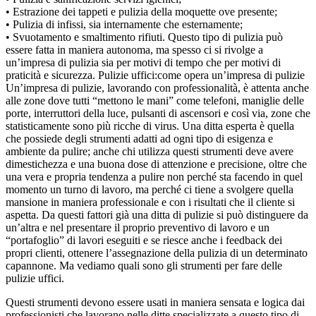
• Estrazione dei tappeti e pulizia della moquette ove presente;
• Pulizia di infissi, sia internamente che esternamente;
• Svuotamento e smaltimento rifiuti. Questo tipo di pulizia può
essere fatta in maniera autonoma, ma spesso ci si rivolge a
un’impresa di pulizia sia per motivi di tempo che per motivi di
praticità e sicurezza. Pulizie uffici:come opera un’impresa di pulizie
Un’impresa di pulizie, lavorando con professionalità, è attenta anche
alle zone dove tutti “mettono le mani” come telefoni, maniglie delle
porte, interruttori della luce, pulsanti di ascensori e così via, zone che
statisticamente sono più ricche di virus. Una ditta esperta è quella
che possiede degli strumenti adatti ad ogni tipo di esigenza e
ambiente da pulire; anche chi utilizza questi strumenti deve avere
dimestichezza e una buona dose di attenzione e precisione, oltre che
una vera e propria tendenza a pulire non perché sta facendo in quel
momento un turno di lavoro, ma perché ci tiene a svolgere quella
mansione in maniera professionale e con i risultati che il cliente si
aspetta. Da questi fattori già una ditta di pulizie si può distinguere da
un’altra e nel presentare il proprio preventivo di lavoro e un
“portafoglio” di lavori eseguiti e se riesce anche i feedback dei
propri clienti, ottenere l’assegnazione della pulizia di un determinato
capannone. Ma vediamo quali sono gli strumenti per fare delle
pulizie uffici.
Questi strumenti devono essere usati in maniera sensata e logica dai
professionisti che lavorano nelle ditte specializzate a questo tipo di