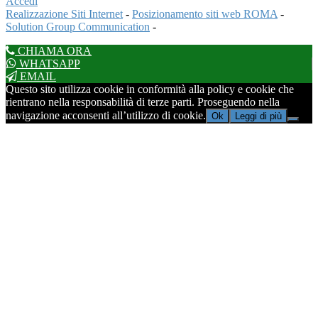
Accedi
Realizzazione Siti Internet
-
Posizionamento siti web ROMA
-
Solution Group Communication
-
CHIAMA ORA
WHATSAPP
EMAIL
Questo sito utilizza cookie in conformità alla policy e cookie che
rientrano nella responsabilità di terze parti. Proseguendo nella
navigazione acconsenti all’utilizzo di cookie.
Ok
Leggi di più