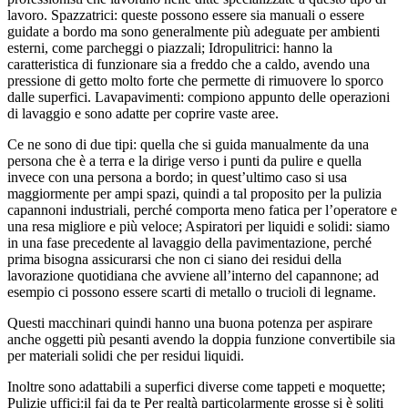
lavoro. Spazzatrici: queste possono essere sia manuali o essere
guidate a bordo ma sono generalmente più adeguate per ambienti
esterni, come parcheggi o piazzali; Idropulitrici: hanno la
caratteristica di funzionare sia a freddo che a caldo, avendo una
pressione di getto molto forte che permette di rimuovere lo sporco
dalle superfici. Lavapavimenti: compiono appunto delle operazioni
di lavaggio e sono adatte per coprire vaste aree.
Ce ne sono di due tipi: quella che si guida manualmente da una
persona che è a terra e la dirige verso i punti da pulire e quella
invece con una persona a bordo; in quest’ultimo caso si usa
maggiormente per ampi spazi, quindi a tal proposito per la pulizia
capannoni industriali, perché comporta meno fatica per l’operatore e
una resa migliore e più veloce; Aspiratori per liquidi e solidi: siamo
in una fase precedente al lavaggio della pavimentazione, perché
prima bisogna assicurarsi che non ci siano dei residui della
lavorazione quotidiana che avviene all’interno del capannone; ad
esempio ci possono essere scarti di metallo o trucioli di legname.
Questi macchinari quindi hanno una buona potenza per aspirare
anche oggetti più pesanti avendo la doppia funzione convertibile sia
per materiali solidi che per residui liquidi.
Inoltre sono adattabili a superfici diverse come tappeti e moquette;
Pulizie uffici:il fai da te Per realtà particolarmente grosse si è soliti