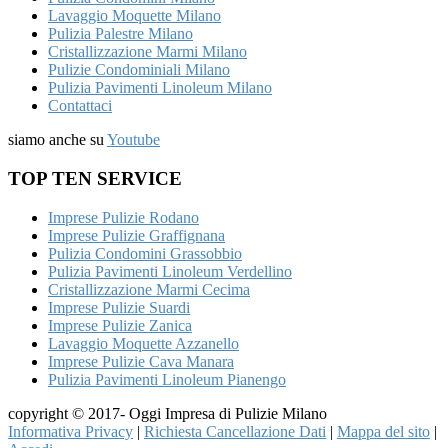
Lavaggio Moquette Milano
Pulizia Palestre Milano
Cristallizzazione Marmi Milano
Pulizie Condominiali Milano
Pulizia Pavimenti Linoleum Milano
Contattaci
siamo anche su
Youtube
TOP TEN SERVICE
Imprese Pulizie Rodano
Imprese Pulizie Graffignana
Pulizia Condomini Grassobbio
Pulizia Pavimenti Linoleum Verdellino
Cristallizzazione Marmi Cecima
Imprese Pulizie Suardi
Imprese Pulizie Zanica
Lavaggio Moquette Azzanello
Imprese Pulizie Cava Manara
Pulizia Pavimenti Linoleum Pianengo
copyright © 2017- Oggi Impresa di Pulizie Milano
Informativa Privacy
|
Richiesta Cancellazione Dati
|
Mappa del sito
|