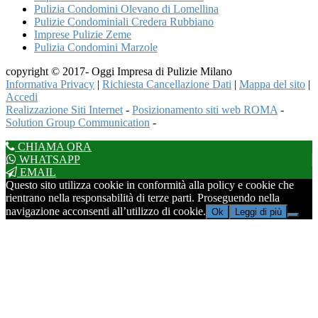
Pulizia Condomini Olevano di Lomellina
Pulizie Condominiali Credera Rubbiano
Imprese Pulizie Zeme
Pulizia Condomini Marzole
copyright © 2017- Oggi Impresa di Pulizie Milano
Informativa Privacy
|
Richiesta Cancellazione Dati
|
Mappa del sito
|
Accedi
Realizzazione Siti Internet
-
Posizionamento siti web ROMA
-
Solution Group Communication
-
CHIAMA ORA
WHATSAPP
EMAIL
Questo sito utilizza cookie in conformità alla policy e cookie che
rientrano nella responsabilità di terze parti. Proseguendo nella
navigazione acconsenti all’utilizzo di cookie.
Ok
Leggi di più