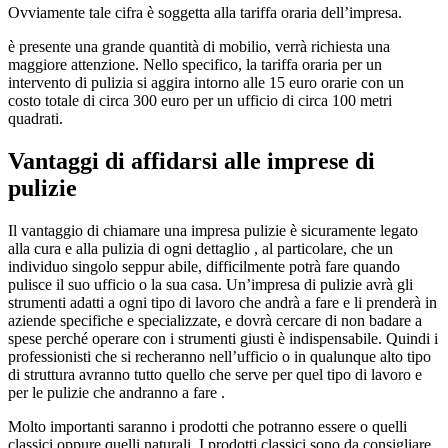
Ovviamente tale cifra è soggetta alla tariffa oraria dell’impresa.
è presente una grande quantità di mobilio, verrà richiesta una
maggiore attenzione. Nello specifico, la tariffa oraria per un
intervento di pulizia si aggira intorno alle 15 euro orarie con un
costo totale di circa 300 euro per un ufficio di circa 100 metri
quadrati.
Vantaggi di affidarsi alle imprese di
pulizie
Il vantaggio di chiamare una impresa pulizie è sicuramente legato
alla cura e alla pulizia di ogni dettaglio , al particolare, che un
individuo singolo seppur abile, difficilmente potrà fare quando
pulisce il suo ufficio o la sua casa. Un’impresa di pulizie avrà gli
strumenti adatti a ogni tipo di lavoro che andrà a fare e li prenderà in
aziende specifiche e specializzate, e dovrà cercare di non badare a
spese perché operare con i strumenti giusti è indispensabile. Quindi i
professionisti che si recheranno nell’ufficio o in qualunque alto tipo
di struttura avranno tutto quello che serve per quel tipo di lavoro e
per le pulizie che andranno a fare .
Molto importanti saranno i prodotti che potranno essere o quelli
classici oppure quelli naturali. I prodotti classici sono da consigliare