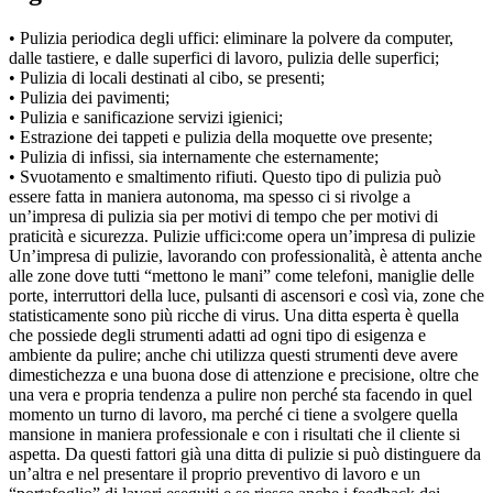
• Pulizia periodica degli uffici: eliminare la polvere da computer,
dalle tastiere, e dalle superfici di lavoro, pulizia delle superfici;
• Pulizia di locali destinati al cibo, se presenti;
• Pulizia dei pavimenti;
• Pulizia e sanificazione servizi igienici;
• Estrazione dei tappeti e pulizia della moquette ove presente;
• Pulizia di infissi, sia internamente che esternamente;
• Svuotamento e smaltimento rifiuti. Questo tipo di pulizia può
essere fatta in maniera autonoma, ma spesso ci si rivolge a
un’impresa di pulizia sia per motivi di tempo che per motivi di
praticità e sicurezza. Pulizie uffici:come opera un’impresa di pulizie
Un’impresa di pulizie, lavorando con professionalità, è attenta anche
alle zone dove tutti “mettono le mani” come telefoni, maniglie delle
porte, interruttori della luce, pulsanti di ascensori e così via, zone che
statisticamente sono più ricche di virus. Una ditta esperta è quella
che possiede degli strumenti adatti ad ogni tipo di esigenza e
ambiente da pulire; anche chi utilizza questi strumenti deve avere
dimestichezza e una buona dose di attenzione e precisione, oltre che
una vera e propria tendenza a pulire non perché sta facendo in quel
momento un turno di lavoro, ma perché ci tiene a svolgere quella
mansione in maniera professionale e con i risultati che il cliente si
aspetta. Da questi fattori già una ditta di pulizie si può distinguere da
un’altra e nel presentare il proprio preventivo di lavoro e un