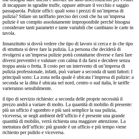
di incappare in sgradite truffe, oppure attivare il vecchio e saggio
passaparola. Pulizie uffici: quali sono i prezzi di un’impresa di
pulizia? Stilare un tariffario preciso dei costi che ha un’impresa
pulizie è un compito assolutamente improponibile perché bisogna
considerare tanti parametri e tante variabili che cambiano le carte in
tavola.
Innanzitutto si dovrà vedere che tipo di lavoro si cerca e in che tipo
di struttura si deve fare la pulizia. La persona che deciderà di
rivolgersi a un’impresa pulizie potrà contattarne diverse e farsi fare
diversi preventivi e valutare con calma il da farsi e decidere senza
troppa ansia o fretta. Il costo per un intervento di un’impresa di
pulizia professionale, infatti, può variare a seconda di tanti fattori: I
principali sono: La zona nella quale è ubicata l’impresa di pulizie: a
seconda se la ditta è ubicata nel nord, centro o sud italia, le tariffe
varieranno sensibilmente.
il tipo di servizio richiesto: a seconda delle proprie necessità il
prezzo andrà a variare di molto. La quantità di mobilio di presente:
più un ufficio è sgombro e più sarà semplice la sua pulizia,
viceversa, se negli ambient dell’ufficio è è presente una grande
quantità di mobilio, verrà richiesta una maggiore attenzione. La
metratura dell’ufficio: più grande è un ufficio e più tempo viene
richiesto per pulirlo e viceversa.