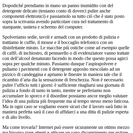
Dopodiché prendiamo in mano un panno inumidito con del
detergente delicato (teniamo conto di doverci pulire anche
componenti elettronici) e passiamolo su tutto ciò che è stato posto
sopra la scrivania avendo particolare cura nel trattamento di
stampante, tastiera e schermo del computer.
Spolveriamo sedie, tavoli e armadi con un prodotto di pulizia e
trattiamo le cuffie, il mouse e il boccaglio telefonico con un
disinfettante mirato. Le macchie più ostiche come ad esempio quelle
di caffè, di inchiostro, di pennarello o di evidenziatore vanno trattate
con dell’alcool denaturato facendo in modo che questo possa agirci
sopra per qualche minuto. Passiamo dunque l’aspirapolvere e
puliamo i pavimenti con il detergente apposito mescolato ad un
pizzico di candeggina e apriamo le finestre in maniera tale che il
ricambio d’aria dia la sensazione di freschezza. Non è necessario
pulire l’ufficio tutti i giorni: è sufficiente ritagliarsi una giornata di
pulizia a fondo di tanto in tanto, mentre se preferiamo non
accumulare lo sporco e il disordine possiamo ancor meglio valutare
l’idea di una pulizia più frequente ma al tempo stesso meno faticosa.
Ma in ogni caso se vogliamo essere sicuri che il lavoro sarà fatto in
maniera perfetta sarà il caso di affidarci a una ditta di pulizie esperta
e di alto livello.
Ma come trovarla? Internet può essere sicuramente un ottimo mezzo
ma bisogna stare attenti e attivare un sano discernimento per evitare