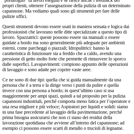
“portafoglio” di lavori eseguiti e se riesce anche i feedback dei
propri clienti, ottenere l’assegnazione della pulizia di un determinato
capannone. Ma vediamo quali sono gli strumenti per fare delle
pulizie uffici.
Questi strumenti devono essere usati in maniera sensata e logica dai
professionisti che lavorano nelle ditte specializzate a questo tipo di
lavoro. Spazzatrici: queste possono essere sia manuali o essere
guidate a bordo ma sono generalmente più adeguate per ambienti
esterni, come parcheggi o piazzali; Idropulitrici: hanno la
caratteristica di funzionare sia a freddo che a caldo, avendo una
pressione di getto molto forte che permette di rimuovere lo sporco
dalle superfici. Lavapavimenti: compiono appunto delle operazioni
di lavaggio e sono adatte per coprire vaste aree.
Ce ne sono di due tipi: quella che si guida manualmente da una
persona che è a terra e la dirige verso i punti da pulire e quella
invece con una persona a bordo; in quest’ultimo caso si usa
maggiormente per ampi spazi, quindi a tal proposito per la pulizia
capannoni industriali, perché comporta meno fatica per l’operatore e
una resa migliore e più veloce; Aspiratori per liquidi e solidi: siamo
in una fase precedente al lavaggio della pavimentazione, perché
prima bisogna assicurarsi che non ci siano dei residui della
lavorazione quotidiana che avviene all’interno del capannone; ad
esempio ci possono essere scarti di metallo o trucioli di legname.