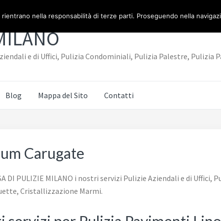
 rientrano nella responsabilità di terze parti. Proseguendo nella navigazio
 MILANO
iendali e di Uffici, Pulizia Condominiali, Pulizia Palestre, Puliz
Blog
Mappa del Sito
Contatti
leum Carugate
I PULIZIE MILANO i nostri servizi Pulizie Aziendali e di Uffici, Pu
ette, Cristallizzazione Marmi.