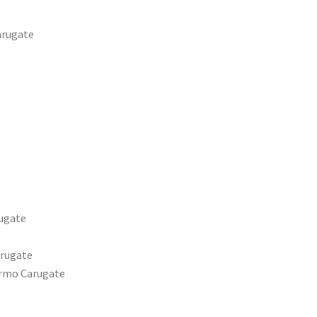
arugate
ugate
arugate
armo Carugate