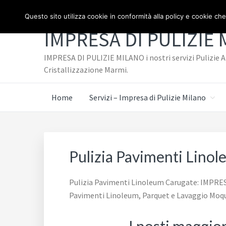
Passa
Passa
TELEFONO: 3334940072
Questo sito utilizza cookie in conformità alla policy e cookie che
al
al
IMPRESA DI PULIZIE
contenuto
piè
principale
di
IMPRESA DI PULIZIE MILANO i nostri servizi Pulizie Az
pagina
Cristallizzazione Marmi.
Home
Servizi – Impresa di Pulizie Milano
Pulizia Pavimenti Lino
Pulizia Pavimenti Linoleum Carugate: IMPRESA D
Pavimenti Linoleum, Parquet e Lavaggio Moqu