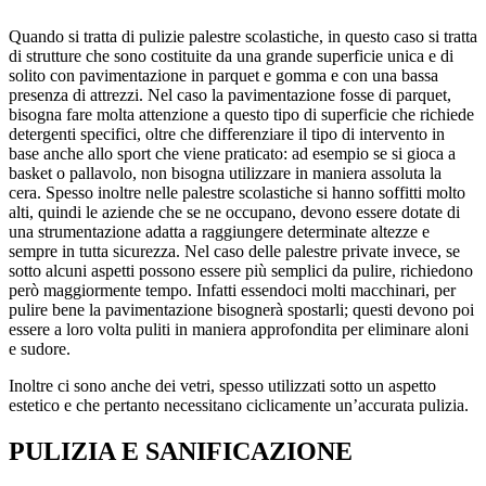
Quando si tratta di pulizie palestre scolastiche, in questo caso si tratta
di strutture che sono costituite da una grande superficie unica e di
solito con pavimentazione in parquet e gomma e con una bassa
presenza di attrezzi. Nel caso la pavimentazione fosse di parquet,
bisogna fare molta attenzione a questo tipo di superficie che richiede
detergenti specifici, oltre che differenziare il tipo di intervento in
base anche allo sport che viene praticato: ad esempio se si gioca a
basket o pallavolo, non bisogna utilizzare in maniera assoluta la
cera. Spesso inoltre nelle palestre scolastiche si hanno soffitti molto
alti, quindi le aziende che se ne occupano, devono essere dotate di
una strumentazione adatta a raggiungere determinate altezze e
sempre in tutta sicurezza. Nel caso delle palestre private invece, se
sotto alcuni aspetti possono essere più semplici da pulire, richiedono
però maggiormente tempo. Infatti essendoci molti macchinari, per
pulire bene la pavimentazione bisognerà spostarli; questi devono poi
essere a loro volta puliti in maniera approfondita per eliminare aloni
e sudore.
Inoltre ci sono anche dei vetri, spesso utilizzati sotto un aspetto
estetico e che pertanto necessitano ciclicamente un’accurata pulizia.
PULIZIA E SANIFICAZIONE