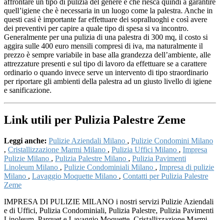
affrontare un tipo di pulizia del genere e che riesca quindi a garantire
quell’igiene che è necessaria in un luogo come la palestra. Anche in
questi casi è importante far effettuare dei sopralluoghi e così avere
dei preventivi per capire a quale tipo di spesa si va incontro.
Generalmente per una pulizia di una palestra di 300 mq, il costo si
aggira sulle 400 euro mensili compresi di iva, ma naturalmente il
prezzo è sempre variabile in base alla grandezza dell’ambiente, alle
attrezzature presenti e sul tipo di lavoro da effettuare se a carattere
ordinario o quando invece serve un intervento di tipo straordinario
per riportare gli ambienti della palestra ad un giusto livello di igiene
e sanificazione.
Link utili per Pulizia Palestre Zeme
Leggi anche:
Pulizie Aziendali Milano
,
Pulizie Condomini Milano
,
Cristallizzazione Marmi Milano
,
Pulizia Uffici Milano
,
Impresa
Pulizie Milano
,
Pulizia Palestre Milano
,
Pulizia Pavimenti
Linoleum Milano
,
Pulizie Condominiali Milano
,
Impresa di pulizie
Milano
,
Lavaggio Moquette Milano
,
Contatti per Pulizia Palestre
Zeme
IMPRESA DI PULIZIE MILANO i nostri servizi Pulizie Aziendali
e di Uffici, Pulizia Condominiali, Pulizia Palestre, Pulizia Pavimenti
Linoleum, Parquet e Lavaggio Moquette, Cristallizzazione Marmi.