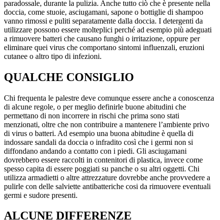
paradossale, durante la pulizia. Anche tutto ciò che è presente nella
doccia, come stuoie, asciugamani, sapone o bottiglie di shampoo
vanno rimossi e puliti separatamente dalla doccia. I detergenti da
utilizzare possono essere molteplici perché ad esempio più adeguati
a rimuovere batteri che causano funghi o irritazione, oppure per
eliminare quei virus che comportano sintomi influenzali, eruzioni
cutanee o altro tipo di infezioni.
QUALCHE CONSIGLIO
Chi frequenta le palestre deve comunque essere anche a conoscenza
di alcune regole, o per meglio definirle buone abitudini che
permettano di non incorrere in rischi che prima sono stati
menzionati, oltre che non contribuire a mantenere l’ambiente privo
di virus o batteri. Ad esempio una buona abitudine è quella di
indossare sandali da doccia o infradito così che i germi non si
diffondano andando a contatto con i piedi. Gli asciugamani
dovrebbero essere raccolti in contenitori di plastica, invece come
spesso capita di essere poggiati su panche o su altri oggetti. Chi
utilizza armadietti o altre attrezzature dovrebbe anche provvedere a
pulirle con delle salviette antibatteriche cosi da rimuovere eventuali
germi e sudore presenti.
ALCUNE DIFFERENZE