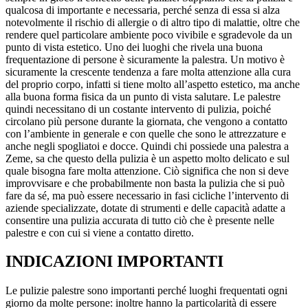
qualcosa di importante e necessaria, perché senza di essa si alza
notevolmente il rischio di allergie o di altro tipo di malattie, oltre che
rendere quel particolare ambiente poco vivibile e sgradevole da un
punto di vista estetico. Uno dei luoghi che rivela una buona
frequentazione di persone è sicuramente la palestra. Un motivo è
sicuramente la crescente tendenza a fare molta attenzione alla cura
del proprio corpo, infatti si tiene molto all’aspetto estetico, ma anche
alla buona forma fisica da un punto di vista salutare. Le palestre
quindi necessitano di un costante intervento di pulizia, poiché
circolano più persone durante la giornata, che vengono a contatto
con l’ambiente in generale e con quelle che sono le attrezzature e
anche negli spogliatoi e docce. Quindi chi possiede una palestra a
Zeme, sa che questo della pulizia è un aspetto molto delicato e sul
quale bisogna fare molta attenzione. Ciò significa che non si deve
improvvisare e che probabilmente non basta la pulizia che si può
fare da sé, ma può essere necessario in fasi cicliche l’intervento di
aziende specializzate, dotate di strumenti e delle capacità adatte a
consentire una pulizia accurata di tutto ciò che è presente nelle
palestre e con cui si viene a contatto diretto.
INDICAZIONI IMPORTANTI
Le pulizie palestre sono importanti perché luoghi frequentati ogni
giorno da molte persone: inoltre hanno la particolarità di essere