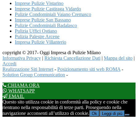
Imprese Pulizie Vistarino
Imprese Pulizie Castiraga Vidardo
Pulizie Condominiali Vaiano Cremasco
Imprese Pulizie San Bassano
Pulizie Condominiali Badalasco
Pulizia Uffici Ostiano
Pulizia Palestre Arcene
Impresa Pulizie Villanterio
copyright © 2017- Oggi Impresa di Pulizie Milano
Informativa Privacy
|
Richiesta Cancellazione Dati
|
Mappa del sito
|
Accedi
Realizzazione Siti Internet
-
Posizionamento siti web ROMA
-
Solution Group Communication
-
CHIAMA ORA
WHATSAPP
EMAIL
Questo sito utilizza cookie in conformità alla policy e cookie che
rientrano nella responsabilità di terze parti. Proseguendo nella
navigazione acconsenti all’utilizzo di cookie.
Ok
Leggi di più