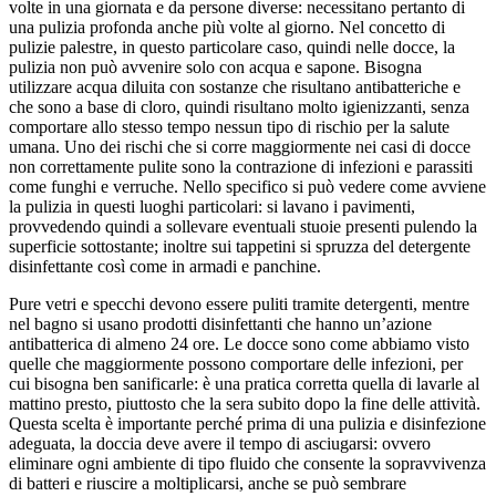
volte in una giornata e da persone diverse: necessitano pertanto di
una pulizia profonda anche più volte al giorno. Nel concetto di
pulizie palestre, in questo particolare caso, quindi nelle docce, la
pulizia non può avvenire solo con acqua e sapone. Bisogna
utilizzare acqua diluita con sostanze che risultano antibatteriche e
che sono a base di cloro, quindi risultano molto igienizzanti, senza
comportare allo stesso tempo nessun tipo di rischio per la salute
umana. Uno dei rischi che si corre maggiormente nei casi di docce
non correttamente pulite sono la contrazione di infezioni e parassiti
come funghi e verruche. Nello specifico si può vedere come avviene
la pulizia in questi luoghi particolari: si lavano i pavimenti,
provvedendo quindi a sollevare eventuali stuoie presenti pulendo la
superficie sottostante; inoltre sui tappetini si spruzza del detergente
disinfettante così come in armadi e panchine.
Pure vetri e specchi devono essere puliti tramite detergenti, mentre
nel bagno si usano prodotti disinfettanti che hanno un’azione
antibatterica di almeno 24 ore. Le docce sono come abbiamo visto
quelle che maggiormente possono comportare delle infezioni, per
cui bisogna ben sanificarle: è una pratica corretta quella di lavarle al
mattino presto, piuttosto che la sera subito dopo la fine delle attività.
Questa scelta è importante perché prima di una pulizia e disinfezione
adeguata, la doccia deve avere il tempo di asciugarsi: ovvero
eliminare ogni ambiente di tipo fluido che consente la sopravvivenza
di batteri e riuscire a moltiplicarsi, anche se può sembrare