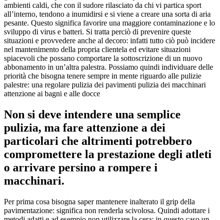
ambienti caldi, che con il sudore rilasciato da chi vi partica sport
all’interno, tendono a inumidirsi e si viene a creare una sorta di aria
pesante. Questo significa favorire una maggiore contaminazione e lo
sviluppo di virus e batteri. Si tratta perciò di prevenire queste
situazioni e provvedere anche al decoro: infatti tutto ciò può incidere
nel mantenimento della propria clientela ed evitare situazioni
spiacevoli che possano comportare la sottoscrizione di un nuovo
abbonamento in un’altra palestra. Possiamo quindi individuare delle
priorità che bisogna tenere sempre in mente riguardo alle pulizie
palestre: una regolare pulizia dei pavimenti pulizia dei macchinari
attenzione ai bagni e alle docce
Non si deve intendere una semplice
pulizia, ma fare attenzione a dei
particolari che altrimenti potrebbero
compromettere la prestazione degli atleti
o arrivare persino a rompere i
macchinari.
Per prima cosa bisogna saper mantenere inalterato il grip della
pavimentazione: significa non renderla scivolosa. Quindi adottare i
metodi adatti e ad esempio non utilizzare la cera: in questo caso un