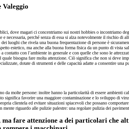
e Valeggio
lici, dove magari ci concentriamo sui nostri hobbies o incontriamo degli a
e necessaria, perché senza di essa si alza notevolmente il rischio di aller
o dei luoghi che rivela una buona frequentazione di persone è sicurament
’aspetto estetico, ma anche alla buona forma fisica da un punto di vista sa
 a contatto con l’ambiente in generale e con quelle che sono le attrezza
ul quale bisogna fare molta attenzione. Ciò significa che non si deve im
cializzate, dotate di strumenti e delle capacità adatte a consentire una pul
 da molte persone: inoltre hanno la particolarità di essere ambienti caldi
to significa favorire una maggiore contaminazione e lo sviluppo di virus 
propria clientela ed evitare situazioni spiacevoli che possano comportar
 mente riguardo alle pulizie palestre: una regolare pulizia dei paviment
, ma fare attenzione a dei particolari che 
 a rompere i macchinari.