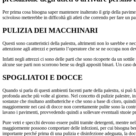
Per prima cosa bisogna saper mantenere inalterato il grip della pavime
scivoloso metterebbe in difficoltà gli atleti che correndo per fare un pa
PULIZIA DEI MACCHINARI
Questi sono caratteristici della palestra, altrimenti non lo sarebbe e
attenzione agli attrezzi e pertanto l’operatore che se ne occupa non de
Infatti negli attrezzi ci sono delle parti che sono ricoperte da un sotti
alcune sue parti non scorrono bene su degli appositi binari. Un caso del g
SPOGLIATOI E DOCCE
Quando si parla di questi ambienti facenti parte della palestra, si può 
profonda anche più volte al giorno. Nel concetto di pulizie palestre, i
sostanze che risultano antibatteriche e che sono a base di cloro, quindi
maggiormente nei casi di docce non correttamente pulite sono la contraz
lavano i pavimenti, provvedendo quindi a sollevare eventuali stuoie pre
Pure vetri e specchi devono essere puliti tramite detergenti, mentre n
maggiormente possono comportare delle infezioni, per cui bisogna ben san
importante perché prima di una pulizia e disinfezione adeguata, la docc