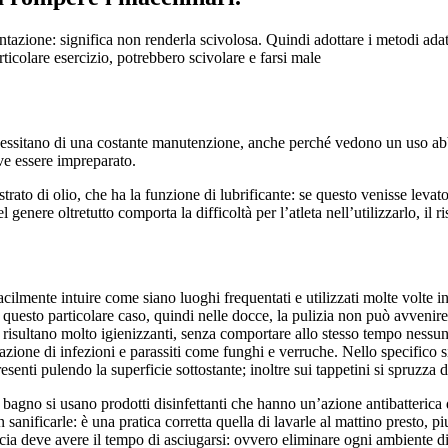
ntazione: significa non renderla scivolosa. Quindi adottare i metodi adat
rticolare esercizio, potrebbero scivolare e farsi male
 necessitano di una costante manutenzione, anche perché vedono un uso ab
ve essere impreparato.
le strato di olio, che ha la funzione di lubrificante: se questo venisse le
enere oltretutto comporta la difficoltà per l’atleta nell’utilizzarlo, il r
facilmente intuire come siano luoghi frequentati e utilizzati molte volte 
n questo particolare caso, quindi nelle docce, la pulizia non può avveni
 risultano molto igienizzanti, senza comportare allo stesso tempo nessun 
ione di infezioni e parassiti come funghi e verruche. Nello specifico si
senti pulendo la superficie sottostante; inoltre sui tappetini si spruzza 
el bagno si usano prodotti disinfettanti che hanno un’azione antibatter
ificarle: è una pratica corretta quella di lavarle al mattino presto, piut
ia deve avere il tempo di asciugarsi: ovvero eliminare ogni ambiente di 