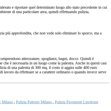
siderato e riportare quel determinato luogo allo stato precedente in cui
biente di una particolare area, quindi effettuando pulizia,
lizia più approfondita, che non vede solo eliminare lo sporco, ma a
a comprendono attrezzature, spogliatoi, bagni, docce. Quindi è
ene che è necessaria in un luogo come la palestra. Anche in questi casi
izia di una palestra di 300 mq, il costo si aggira sulle 400 euro
 di lavoro da effettuare se a carattere ordinario o quando invece serve
ie Milano
,
Pulizia Palestre Milano
,
Pulizia Pavimenti Linoleum