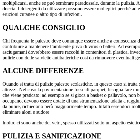
moltiplicarsi, anche se può sembrare paradossale, durante la pulizia. 
doccia. I detergenti da utilizzare possono essere molteplici perché ad
eruzioni cutanee o altro tipo di infezioni.
QUALCHE CONSIGLIO
Chi frequenta le palestre deve comunque essere anche a conoscenza di 
contribuire a mantenere l’ambiente privo di virus o batteri. Ad esempi
asciugamani dovrebbero essere raccolti in contenitori di plastica, inve
pulirle con delle salviette antibatteriche cosi da rimuovere eventuali g
ALCUNE DIFFERENZE
Quando si tratta di pulizie palestre scolastiche, in questo caso si tra
attrezzi. Nel caso la pavimentazione fosse di parquet, bisogna fare molta
che viene praticato: ad esempio se si gioca a basket o pallavolo, non bis
occupano, devono essere dotate di una strumentazione adatta a raggiunge
da pulire, richiedono però maggiormente tempo. Infatti essendoci molti
eliminare aloni e sudore.
Inoltre ci sono anche dei vetri, spesso utilizzati sotto un aspetto estet
PULIZIA E SANIFICAZIONE