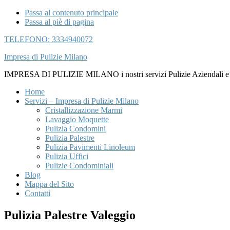
Passa al contenuto principale
Passa al piè di pagina
TELEFONO: 3334940072
Impresa di Pulizie Milano
IMPRESA DI PULIZIE MILANO i nostri servizi Pulizie Aziendali e di U
Home
Servizi – Impresa di Pulizie Milano
Cristallizzazione Marmi
Lavaggio Moquette
Pulizia Condomini
Pulizia Palestre
Pulizia Pavimenti Linoleum
Pulizia Uffici
Pulizie Condominiali
Blog
Mappa del Sito
Contatti
Pulizia Palestre Valeggio