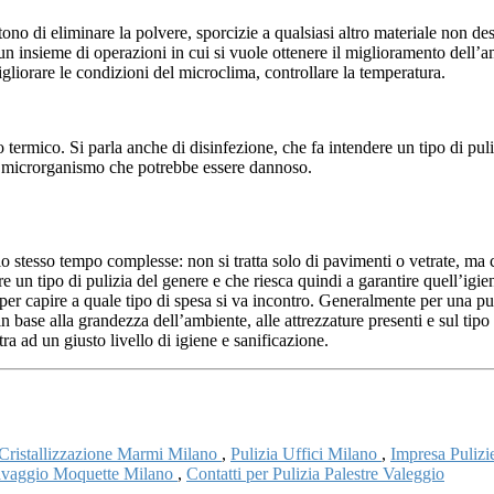
tono di eliminare la polvere, sporcizie a qualsiasi altro materiale non de
un insieme di operazioni in cui si vuole ottenere il miglioramento dell’am
gliorare le condizioni del microclima, controllare la temperatura.
to termico. Si parla anche di disinfezione, che fa intendere un tipo di pu
i microrganismo che potrebbe essere dannoso.
llo stesso tempo complesse: non si tratta solo di pavimenti o vetrate, m
re un tipo di pulizia del genere e che riesca quindi a garantire quell’igi
 per capire a quale tipo di spesa si va incontro. Generalmente per una pul
 base alla grandezza dell’ambiente, alle attrezzature presenti e sul tipo
tra ad un giusto livello di igiene e sanificazione.
Cristallizzazione Marmi Milano
,
Pulizia Uffici Milano
,
Impresa Puliz
vaggio Moquette Milano
,
Contatti per Pulizia Palestre Valeggio