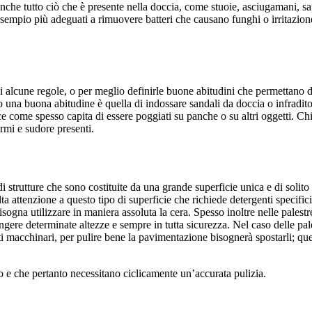
Anche tutto ciò che è presente nella doccia, come stuoie, asciugamani, s
 esempio più adeguati a rimuovere batteri che causano funghi o irritazio
alcune regole, o per meglio definirle buone abitudini che permettano di 
o una buona abitudine è quella di indossare sandali da doccia o infradito
ce come spesso capita di essere poggiati su panche o su altri oggetti. Ch
ermi e sudore presenti.
tta di strutture che sono costituite da una grande superficie unica e di s
 attenzione a questo tipo di superficie che richiede detergenti specifici, 
ogna utilizzare in maniera assoluta la cera. Spesso inoltre nelle palestre
re determinate altezze e sempre in tutta sicurezza. Nel caso delle pales
 macchinari, per pulire bene la pavimentazione bisognerà spostarli; ques
ico e che pertanto necessitano ciclicamente un’accurata pulizia.