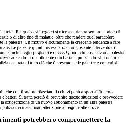
mici. E a qualsiasi luogo ci si riferisce, rientra sempre in gioco il
gie o di altro tipo di malattie, oltre che rendere quel particolare
e la palestra. Un motivo è sicuramente la crescente tendenza a fare
lutare. Le palestre quindi necessitano di un costante intervento di
ture e anche negli spogliatoi e docce. Quindi chi possiede una palestra
provvisare e che probabilmente non basta la pulizia che si può fare da
izia accurata di tutto ciò che è presente nelle palestre e con cui si
, che con il sudore rilasciato da chi vi partica sport all’interno,
e batteri. Si tratta perciò di prevenire queste situazioni e provvedere
e la sottoscrizione di un nuovo abbonamento in un’altra palestra.
i pulizia dei macchinari attenzione ai bagni e alle docce
altrimenti potrebbero compromettere la