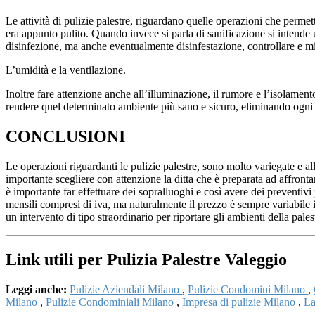
Le attività di pulizie palestre, riguardano quelle operazioni che permet
era appunto pulito. Quando invece si parla di sanificazione si intende 
disinfezione, ma anche eventualmente disinfestazione, controllare e mi
L’umidità e la ventilazione.
Inoltre fare attenzione anche all’illuminazione, il rumore e l’isolamen
rendere quel determinato ambiente più sano e sicuro, eliminando ogn
CONCLUSIONI
Le operazioni riguardanti le pulizie palestre, sono molto variegate e a
importante scegliere con attenzione la ditta che è preparata ad affronta
è importante far effettuare dei sopralluoghi e così avere dei preventivi
mensili compresi di iva, ma naturalmente il prezzo è sempre variabile in
un intervento di tipo straordinario per riportare gli ambienti della pales
Link utili per Pulizia Palestre Valeggio
Leggi anche:
Pulizie Aziendali Milano
,
Pulizie Condomini Milano
,
Milano
,
Pulizie Condominiali Milano
,
Impresa di pulizie Milano
,
La