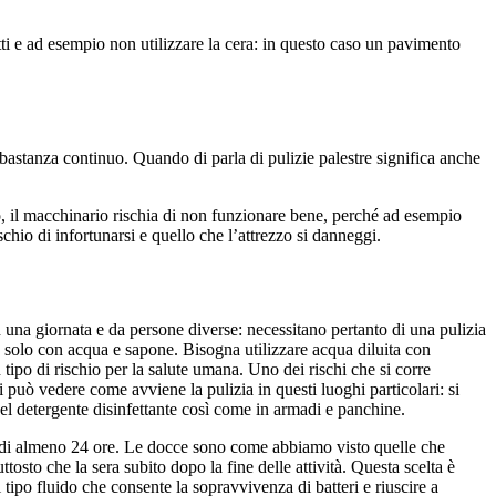
ti e ad esempio non utilizzare la cera: in questo caso un pavimento
bastanza continuo. Quando di parla di pulizie palestre significa anche
vato, il macchinario rischia di non funzionare bene, perché ad esempio
ischio di infortunarsi e quello che l’attrezzo si danneggi.
in una giornata e da persone diverse: necessitano pertanto di una pulizia
re solo con acqua e sapone. Bisogna utilizzare acqua diluita con
tipo di rischio per la salute umana. Uno dei rischi che si corre
 può vedere come avviene la pulizia in questi luoghi particolari: si
del detergente disinfettante così come in armadi e panchine.
ica di almeno 24 ore. Le docce sono come abbiamo visto quelle che
tosto che la sera subito dopo la fine delle attività. Questa scelta è
tipo fluido che consente la sopravvivenza di batteri e riuscire a