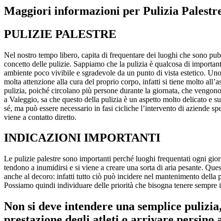
Maggiori informazioni per Pulizia Palestr
PULIZIE PALESTRE
Nel nostro tempo libero, capita di frequentare dei luoghi che sono pubb
concetto delle pulizie. Sappiamo che la pulizia è qualcosa di importante 
ambiente poco vivibile e sgradevole da un punto di vista estetico. Un
molta attenzione alla cura del proprio corpo, infatti si tiene molto all
pulizia, poiché circolano più persone durante la giornata, che vengono
a Valeggio, sa che questo della pulizia è un aspetto molto delicato e s
sé, ma può essere necessario in fasi cicliche l’intervento di aziende spe
viene a contatto diretto.
INDICAZIONI IMPORTANTI
Le pulizie palestre sono importanti perché luoghi frequentati ogni giorno
tendono a inumidirsi e si viene a creare una sorta di aria pesante. Ques
anche al decoro: infatti tutto ciò può incidere nel mantenimento della 
Possiamo quindi individuare delle priorità che bisogna tenere sempre in
Non si deve intendere una semplice pulizia
prestazione degli atleti o arrivare persino