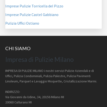
Imprese Pulizie Torricella del Pizzo
Imprese Pulizie Castel Gabbiano
Pulizia Uffici Ostiano
Footer
CHI SIAMO
Impresa di Pulizie Milano
IMPRESA DI PULIZIE MILANO i nostri servizi Pulizie Aziendali e di
Uffici, Pulizia Condominiali, Pulizia Palestre, Pulizia Pavimenti
Linoleum, Parquet e Lavaggio Moquette, Cristallizzazione Marmi.
INDIRIZZO:
Via Giovanni da Udine, 34, 20156 Milano MI
20060 Culturano MI