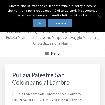
Passa
Passa
IMPRESA DI PULIZIE
Questo sito utilizza cookie in conformità alla policy e cookie
al
al
che rientrano nella responsabilità di terze parti. Proseguendo
contenuto
piè
MILANO
nella navigazione acconsenti all’utilizzo di cookie.
principale
di
Ok
Leggi di più
IMPRESA DI PULIZIE MILANO i nostri servizi Pulizie
pagina
Aziendali e di Uffici, Pulizia Condominiali, Pulizia Palestre,
Pulizia Pavimenti Linoleum, Parquet e Lavaggio Moquette,
Cristallizzazione Marmi.
Menu
Pulizia Palestre San
Colombano al Lambro
Pulizia Palestre San Colombano al Lambro:
IMPRESA DI PULIZIE MILANO i nostri servizi