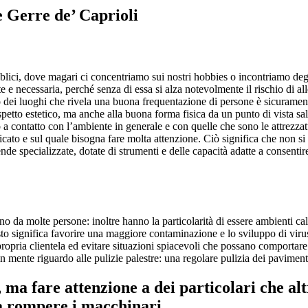
e Gerre de’ Caprioli
lici, dove magari ci concentriamo sui nostri hobbies o incontriamo degli a
e necessaria, perché senza di essa si alza notevolmente il rischio di aller
o dei luoghi che rivela una buona frequentazione di persone è sicurament
’aspetto estetico, ma anche alla buona forma fisica da un punto di vista sa
 a contatto con l’ambiente in generale e con quelle che sono le attrezza
licato e sul quale bisogna fare molta attenzione. Ciò significa che non 
ende specializzate, dotate di strumenti e delle capacità adatte a consentir
 da molte persone: inoltre hanno la particolarità di essere ambienti caldi
to significa favorire una maggiore contaminazione e lo sviluppo di virus 
propria clientela ed evitare situazioni spiacevoli che possano comportar
 mente riguardo alle pulizie palestre: una regolare pulizia dei paviment
, ma fare attenzione a dei particolari che 
 a rompere i macchinari.