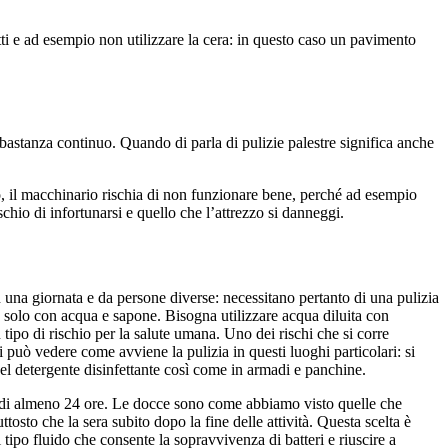
ti e ad esempio non utilizzare la cera: in questo caso un pavimento
bastanza continuo. Quando di parla di pulizie palestre significa anche
vato, il macchinario rischia di non funzionare bene, perché ad esempio
ischio di infortunarsi e quello che l’attrezzo si danneggi.
in una giornata e da persone diverse: necessitano pertanto di una pulizia
re solo con acqua e sapone. Bisogna utilizzare acqua diluita con
tipo di rischio per la salute umana. Uno dei rischi che si corre
 può vedere come avviene la pulizia in questi luoghi particolari: si
del detergente disinfettante così come in armadi e panchine.
ica di almeno 24 ore. Le docce sono come abbiamo visto quelle che
tosto che la sera subito dopo la fine delle attività. Questa scelta è
tipo fluido che consente la sopravvivenza di batteri e riuscire a