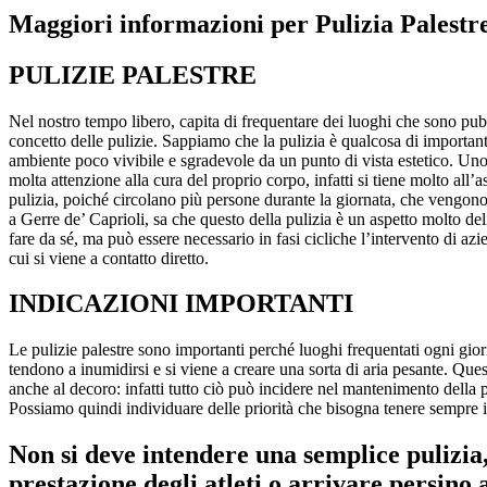
Maggiori informazioni per Pulizia Palestr
PULIZIE PALESTRE
Nel nostro tempo libero, capita di frequentare dei luoghi che sono pubb
concetto delle pulizie. Sappiamo che la pulizia è qualcosa di importante 
ambiente poco vivibile e sgradevole da un punto di vista estetico. Un
molta attenzione alla cura del proprio corpo, infatti si tiene molto all
pulizia, poiché circolano più persone durante la giornata, che vengono
a Gerre de’ Caprioli, sa che questo della pulizia è un aspetto molto de
fare da sé, ma può essere necessario in fasi cicliche l’intervento di azi
cui si viene a contatto diretto.
INDICAZIONI IMPORTANTI
Le pulizie palestre sono importanti perché luoghi frequentati ogni giorno
tendono a inumidirsi e si viene a creare una sorta di aria pesante. Ques
anche al decoro: infatti tutto ciò può incidere nel mantenimento della 
Possiamo quindi individuare delle priorità che bisogna tenere sempre in
Non si deve intendere una semplice pulizia
prestazione degli atleti o arrivare persino