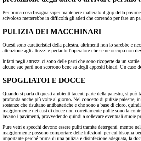
Per prima cosa bisogna saper mantenere inalterato il grip della pavime
scivoloso metterebbe in difficoltà gli atleti che correndo per fare un pa
PULIZIA DEI MACCHINARI
Questi sono caratteristici della palestra, altrimenti non lo sarebbe e
attenzione agli attrezzi e pertanto l’operatore che se ne occupa non de
Infatti negli attrezzi ci sono delle parti che sono ricoperte da un sotti
alcune sue parti non scorrono bene su degli appositi binari. Un caso del g
SPOGLIATOI E DOCCE
Quando si parla di questi ambienti facenti parte della palestra, si può 
profonda anche più volte al giorno. Nel concetto di pulizie palestre, i
sostanze che risultano antibatteriche e che sono a base di cloro, quindi
maggiormente nei casi di docce non correttamente pulite sono la contraz
lavano i pavimenti, provvedendo quindi a sollevare eventuali stuoie pre
Pure vetri e specchi devono essere puliti tramite detergenti, mentre n
maggiormente possono comportare delle infezioni, per cui bisogna ben san
importante perché prima di una pulizia e disinfezione adeguata, la docc