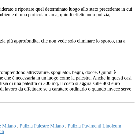
siderato e riportare quel determinato luogo allo stato precedente in cui
biente di una particolare area, quindi effettuando pulizia,
lizia più approfondita, che non vede solo eliminare lo sporco, ma a
a comprendono attrezzature, spogliatoi, bagni, docce. Quindi è
ene che è necessaria in un luogo come la palestra. Anche in questi casi
izia di una palestra di 300 mq, il costo si aggira sulle 400 euro
 di lavoro da effettuare se a carattere ordinario o quando invece serve
ie Milano
,
Pulizia Palestre Milano
,
Pulizia Pavimenti Linoleum
oli