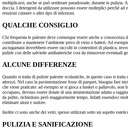
moltiplicarsi, anche se può sembrare paradossale, durante la pulizia. 
doccia. I detergenti da utilizzare possono essere molteplici perché ad
eruzioni cutanee o altro tipo di infezioni.
QUALCHE CONSIGLIO
Chi frequenta le palestre deve comunque essere anche a conoscenza di 
contribuire a mantenere l’ambiente privo di virus o batteri. Ad esempi
asciugamani dovrebbero essere raccolti in contenitori di plastica, inve
pulirle con delle salviette antibatteriche cosi da rimuovere eventuali g
ALCUNE DIFFERENZE
Quando si tratta di pulizie palestre scolastiche, in questo caso si tra
attrezzi. Nel caso la pavimentazione fosse di parquet, bisogna fare molta
che viene praticato: ad esempio se si gioca a basket o pallavolo, non bis
occupano, devono essere dotate di una strumentazione adatta a raggiunge
da pulire, richiedono però maggiormente tempo. Infatti essendoci molti
eliminare aloni e sudore.
Inoltre ci sono anche dei vetri, spesso utilizzati sotto un aspetto estet
PULIZIA E SANIFICAZIONE