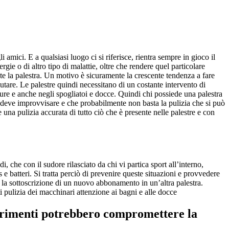
mici. E a qualsiasi luogo ci si riferisce, rientra sempre in gioco il
gie o di altro tipo di malattie, oltre che rendere quel particolare
e la palestra. Un motivo è sicuramente la crescente tendenza a fare
lutare. Le palestre quindi necessitano di un costante intervento di
ture e anche negli spogliatoi e docce. Quindi chi possiede una palestra
si deve improvvisare e che probabilmente non basta la pulizia che si può
e una pulizia accurata di tutto ciò che è presente nelle palestre e con
, che con il sudore rilasciato da chi vi partica sport all’interno,
e batteri. Si tratta perciò di prevenire queste situazioni e provvedere
e la sottoscrizione di un nuovo abbonamento in un’altra palestra.
i pulizia dei macchinari attenzione ai bagni e alle docce
altrimenti potrebbero compromettere la