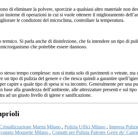
tono di eliminare la polvere, sporcizie a qualsiasi altro materiale non de
un insieme di operazioni in cui si vuole ottenere il miglioramento dell’am
gliorare le condizioni del microclima, controllare la temperatura.
to termico. Si parla anche di disinfezione, che fa intendere un tipo di pu
i microrganismo che potrebbe essere dannoso.
llo stesso tempo complesse: non si tratta solo di pavimenti o vetrate, m
re un tipo di pulizia del genere e che riesca quindi a garantire quell’igi
 per capire a quale tipo di spesa si va incontro. Generalmente per una pul
 base alla grandezza dell’ambiente, alle attrezzature presenti e sul tipo
tra ad un giusto livello di igiene e sanificazione.
aprioli
Cristallizzazione Marmi Milano
,
Pulizia Uffici Milano
,
Impresa Puliz
vaggio Moquette Milano
,
Contatti per Pulizia Palestre Gerre de’ Capri