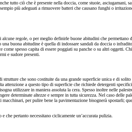
Anche tutto ciò che è presente nella doccia, come stuoie, asciugamani, s
 esempio più adeguati a rimuovere batteri che causano funghi o irritazio
alcune regole, o per meglio definirle buone abitudini che permettano di 
o una buona abitudine è quella di indossare sandali da doccia o infradito
ce come spesso capita di essere poggiati su panche o su altri oggetti. Ch
ermi e sudore presenti.
tta di strutture che sono costituite da una grande superficie unica e di s
 attenzione a questo tipo di superficie che richiede detergenti specifici, 
ogna utilizzare in maniera assoluta la cera. Spesso inoltre nelle palestre
re determinate altezze e sempre in tutta sicurezza. Nel caso delle pales
 macchinari, per pulire bene la pavimentazione bisognerà spostarli; ques
ico e che pertanto necessitano ciclicamente un’accurata pulizia.