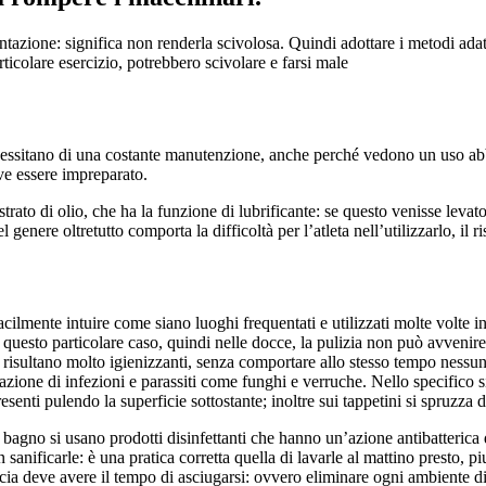
ntazione: significa non renderla scivolosa. Quindi adottare i metodi adat
rticolare esercizio, potrebbero scivolare e farsi male
 necessitano di una costante manutenzione, anche perché vedono un uso ab
ve essere impreparato.
le strato di olio, che ha la funzione di lubrificante: se questo venisse le
enere oltretutto comporta la difficoltà per l’atleta nell’utilizzarlo, il r
facilmente intuire come siano luoghi frequentati e utilizzati molte volte 
n questo particolare caso, quindi nelle docce, la pulizia non può avveni
 risultano molto igienizzanti, senza comportare allo stesso tempo nessun 
ione di infezioni e parassiti come funghi e verruche. Nello specifico si
senti pulendo la superficie sottostante; inoltre sui tappetini si spruzza 
el bagno si usano prodotti disinfettanti che hanno un’azione antibatter
ificarle: è una pratica corretta quella di lavarle al mattino presto, piut
ia deve avere il tempo di asciugarsi: ovvero eliminare ogni ambiente di 