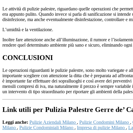
Le attività di pulizie palestre, riguardano quelle operazioni che permet
era appunto pulito. Quando invece si parla di sanificazione si intende 
disinfezione, ma anche eventualmente disinfestazione, controllare e mi
L’umidità e la ventilazione.
Inoltre fare attenzione anche all’illuminazione, il rumore e l’isolamen
rendere quel determinato ambiente più sano e sicuro, eliminando ogn
CONCLUSIONI
Le operazioni riguardanti le pulizie palestre, sono molto variegate e a
importante scegliere con attenzione la ditta che è preparata ad affronta
è importante far effettuare dei sopralluoghi e così avere dei preventivi
mensili compresi di iva, ma naturalmente il prezzo è sempre variabile in
un intervento di tipo straordinario per riportare gli ambienti della pales
Link utili per Pulizia Palestre Gerre de’ C
Leggi anche:
Pulizie Aziendali Milano
,
Pulizie Condomini Milano
,
Milano
,
Pulizie Condominiali Milano
,
Impresa di pulizie Milano
,
La