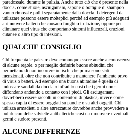
paradossale, durante la pulizia. Anche tutto ciò che è presente nella
doccia, come stuoie, asciugamani, sapone o bottiglie di shampoo
vanno rimossi e puliti separatamente dalla doccia. I detergenti da
utilizzare possono essere molteplici perché ad esempio più adeguati
a rimuovere batteri che causano funghi o irritazione, oppure per
eliminare quei virus che comportano sintomi influenzali, eruzioni
cutanee o altro tipo di infezioni.
QUALCHE CONSIGLIO
Chi frequenta le palestre deve comunque essere anche a conoscenza
di alcune regole, o per meglio definirle buone abitudini che
permettano di non incorrere in rischi che prima sono stati
menzionati, oltre che non contribuire a mantenere l’ambiente privo
di virus o batteri. Ad esempio una buona abitudine è quella di
indossare sandali da doccia o infradito così che i germi non si
diffondano andando a contatto con i piedi. Gli asciugamani
dovrebbero essere raccolti in contenitori di plastica, invece come
spesso capita di essere poggiati su panche o su altri oggetti. Chi
utilizza armadietti o altre attrezzature dovrebbe anche provvedere a
pulirle con delle salviette antibatteriche cosi da rimuovere eventuali
germi e sudore presenti.
ALCUNE DIFFERENZE