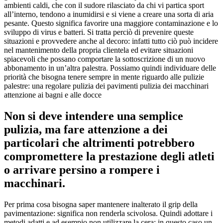
ambienti caldi, che con il sudore rilasciato da chi vi partica sport
all’interno, tendono a inumidirsi e si viene a creare una sorta di aria
pesante. Questo significa favorire una maggiore contaminazione e lo
sviluppo di virus e batteri. Si tratta perciò di prevenire queste
situazioni e provvedere anche al decoro: infatti tutto ciò può incidere
nel mantenimento della propria clientela ed evitare situazioni
spiacevoli che possano comportare la sottoscrizione di un nuovo
abbonamento in un’altra palestra. Possiamo quindi individuare delle
priorità che bisogna tenere sempre in mente riguardo alle pulizie
palestre: una regolare pulizia dei pavimenti pulizia dei macchinari
attenzione ai bagni e alle docce
Non si deve intendere una semplice
pulizia, ma fare attenzione a dei
particolari che altrimenti potrebbero
compromettere la prestazione degli atleti
o arrivare persino a rompere i
macchinari.
Per prima cosa bisogna saper mantenere inalterato il grip della
pavimentazione: significa non renderla scivolosa. Quindi adottare i
metodi adatti e ad esempio non utilizzare la cera: in questo caso un