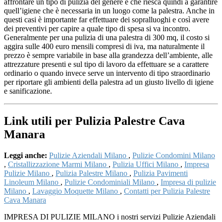
affrontare un tipo di pulizia del genere e che riesca quindi a garantire
quell’igiene che è necessaria in un luogo come la palestra. Anche in
questi casi è importante far effettuare dei sopralluoghi e così avere
dei preventivi per capire a quale tipo di spesa si va incontro.
Generalmente per una pulizia di una palestra di 300 mq, il costo si
aggira sulle 400 euro mensili compresi di iva, ma naturalmente il
prezzo è sempre variabile in base alla grandezza dell’ambiente, alle
attrezzature presenti e sul tipo di lavoro da effettuare se a carattere
ordinario o quando invece serve un intervento di tipo straordinario
per riportare gli ambienti della palestra ad un giusto livello di igiene
e sanificazione.
Link utili per Pulizia Palestre Cava
Manara
Leggi anche:
Pulizie Aziendali Milano
,
Pulizie Condomini Milano
,
Cristallizzazione Marmi Milano
,
Pulizia Uffici Milano
,
Impresa
Pulizie Milano
,
Pulizia Palestre Milano
,
Pulizia Pavimenti
Linoleum Milano
,
Pulizie Condominiali Milano
,
Impresa di pulizie
Milano
,
Lavaggio Moquette Milano
,
Contatti per Pulizia Palestre
Cava Manara
IMPRESA DI PULIZIE MILANO i nostri servizi Pulizie Aziendali