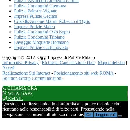
Pulizia Pavimenti Linoleum Parona
Pulizia Condomini Cremona
Pulizia Palestre Vignate
Impresa Pulizie Cecima
Cristallizzazione Marmi Robecco d’Oglio
Impresa Pulizie Maleo
Pulizia Condomini Osio Sopra
Pulizia Condomini Tribiano
Lavaggio Moquette Bottaiano
Imprese Pulizie Castelnovetto
copyright © 2017- Oggi Impresa di Pulizie Milano
Informativa Privacy
|
Richiesta Cancellazione Dati
|
Mappa del sito
|
Accedi
Realizzazione Siti Internet
-
Posizionamento siti web ROMA
-
Solution Group Communication
-
CHIAMA ORA
WHATSAPP
EMAIL
Questo sito utilizza cookie in conformità alla policy e cookie che
rientrano nella responsabilità di terze parti. Proseguendo nella
navigazione acconsenti all’utilizzo di cookie.
Ok
Leggi di più