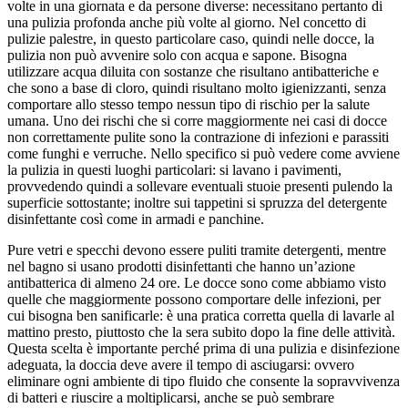
volte in una giornata e da persone diverse: necessitano pertanto di
una pulizia profonda anche più volte al giorno. Nel concetto di
pulizie palestre, in questo particolare caso, quindi nelle docce, la
pulizia non può avvenire solo con acqua e sapone. Bisogna
utilizzare acqua diluita con sostanze che risultano antibatteriche e
che sono a base di cloro, quindi risultano molto igienizzanti, senza
comportare allo stesso tempo nessun tipo di rischio per la salute
umana. Uno dei rischi che si corre maggiormente nei casi di docce
non correttamente pulite sono la contrazione di infezioni e parassiti
come funghi e verruche. Nello specifico si può vedere come avviene
la pulizia in questi luoghi particolari: si lavano i pavimenti,
provvedendo quindi a sollevare eventuali stuoie presenti pulendo la
superficie sottostante; inoltre sui tappetini si spruzza del detergente
disinfettante così come in armadi e panchine.
Pure vetri e specchi devono essere puliti tramite detergenti, mentre
nel bagno si usano prodotti disinfettanti che hanno un’azione
antibatterica di almeno 24 ore. Le docce sono come abbiamo visto
quelle che maggiormente possono comportare delle infezioni, per
cui bisogna ben sanificarle: è una pratica corretta quella di lavarle al
mattino presto, piuttosto che la sera subito dopo la fine delle attività.
Questa scelta è importante perché prima di una pulizia e disinfezione
adeguata, la doccia deve avere il tempo di asciugarsi: ovvero
eliminare ogni ambiente di tipo fluido che consente la sopravvivenza
di batteri e riuscire a moltiplicarsi, anche se può sembrare