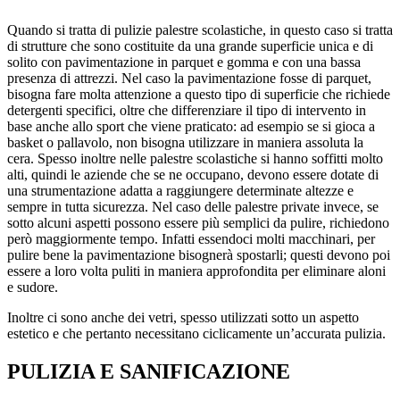
Quando si tratta di pulizie palestre scolastiche, in questo caso si tratta
di strutture che sono costituite da una grande superficie unica e di
solito con pavimentazione in parquet e gomma e con una bassa
presenza di attrezzi. Nel caso la pavimentazione fosse di parquet,
bisogna fare molta attenzione a questo tipo di superficie che richiede
detergenti specifici, oltre che differenziare il tipo di intervento in
base anche allo sport che viene praticato: ad esempio se si gioca a
basket o pallavolo, non bisogna utilizzare in maniera assoluta la
cera. Spesso inoltre nelle palestre scolastiche si hanno soffitti molto
alti, quindi le aziende che se ne occupano, devono essere dotate di
una strumentazione adatta a raggiungere determinate altezze e
sempre in tutta sicurezza. Nel caso delle palestre private invece, se
sotto alcuni aspetti possono essere più semplici da pulire, richiedono
però maggiormente tempo. Infatti essendoci molti macchinari, per
pulire bene la pavimentazione bisognerà spostarli; questi devono poi
essere a loro volta puliti in maniera approfondita per eliminare aloni
e sudore.
Inoltre ci sono anche dei vetri, spesso utilizzati sotto un aspetto
estetico e che pertanto necessitano ciclicamente un’accurata pulizia.
PULIZIA E SANIFICAZIONE