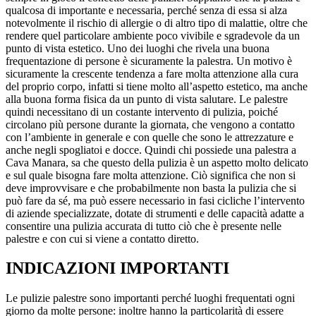
qualcosa di importante e necessaria, perché senza di essa si alza
notevolmente il rischio di allergie o di altro tipo di malattie, oltre che
rendere quel particolare ambiente poco vivibile e sgradevole da un
punto di vista estetico. Uno dei luoghi che rivela una buona
frequentazione di persone è sicuramente la palestra. Un motivo è
sicuramente la crescente tendenza a fare molta attenzione alla cura
del proprio corpo, infatti si tiene molto all’aspetto estetico, ma anche
alla buona forma fisica da un punto di vista salutare. Le palestre
quindi necessitano di un costante intervento di pulizia, poiché
circolano più persone durante la giornata, che vengono a contatto
con l’ambiente in generale e con quelle che sono le attrezzature e
anche negli spogliatoi e docce. Quindi chi possiede una palestra a
Cava Manara, sa che questo della pulizia è un aspetto molto delicato
e sul quale bisogna fare molta attenzione. Ciò significa che non si
deve improvvisare e che probabilmente non basta la pulizia che si
può fare da sé, ma può essere necessario in fasi cicliche l’intervento
di aziende specializzate, dotate di strumenti e delle capacità adatte a
consentire una pulizia accurata di tutto ciò che è presente nelle
palestre e con cui si viene a contatto diretto.
INDICAZIONI IMPORTANTI
Le pulizie palestre sono importanti perché luoghi frequentati ogni
giorno da molte persone: inoltre hanno la particolarità di essere