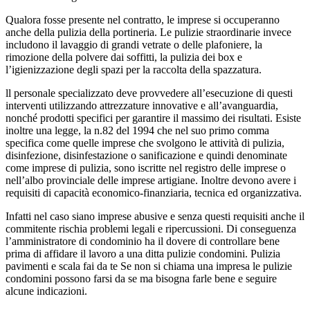
Qualora fosse presente nel contratto, le imprese si occuperanno
anche della pulizia della portineria. Le pulizie straordinarie invece
includono il lavaggio di grandi vetrate o delle plafoniere, la
rimozione della polvere dai soffitti, la pulizia dei box e
l’igienizzazione degli spazi per la raccolta della spazzatura.
ll personale specializzato deve provvedere all’esecuzione di questi
interventi utilizzando attrezzature innovative e all’avanguardia,
nonché prodotti specifici per garantire il massimo dei risultati. Esiste
inoltre una legge, la n.82 del 1994 che nel suo primo comma
specifica come quelle imprese che svolgono le attività di pulizia,
disinfezione, disinfestazione o sanificazione e quindi denominate
come imprese di pulizia, sono iscritte nel registro delle imprese o
nell’albo provinciale delle imprese artigiane. Inoltre devono avere i
requisiti di capacità economico-finanziaria, tecnica ed organizzativa.
Infatti nel caso siano imprese abusive e senza questi requisiti anche il
commitente rischia problemi legali e ripercussioni. Di conseguenza
l’amministratore di condominio ha il dovere di controllare bene
prima di affidare il lavoro a una ditta pulizie condomini. Pulizia
pavimenti e scala fai da te Se non si chiama una impresa le pulizie
condomini possono farsi da se ma bisogna farle bene e seguire
alcune indicazioni.