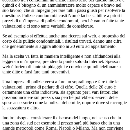
quindi c è bisogno di un amministratore molto capace e bravo nel
suo lavoro, che si impegni per fare tutti i passi giusti per risolvere la
questione. Pulizie condomini:i costi Non è facile stabilire a priori i
prezzi di un’impresa di pulizie condomini, perché vanno fatte tante
valutazioni e ci sono tante variabili da considerare.
Se ad esempio si effettua anche una ricerca sul web, a proposito del
costo delle pulizie condominiali, i risultati trovati, danno una cifra
che generalmente si aggira attorno ai 20 euro ad appartamento.
Ma la scelta va fatta in maniera intelligente e non affidandosi alla
leggera a un’impresa, prendendo punto solo da Internet. Spesso il
web è foriero di tante stupidaggini e conviene quindi telefonare a
tante ditte e farsi fare tanti preventivi.
Una impresa di pulizie verrà a fare un sopralluogo e fare tutte le
valutazioni , prima di parlare di di cifre. Quella delle 20 euro è
certamente una cifra indicativa, sia appunto per i vari fattori che
possono incidere sul prezzo, sia perché potrebbero esserci delle
spese accessorie come la pulizia del cortile, oppure dove si raccoglie
la spazzatura o altro.
Inoltre bisogna considerare il discorso del luogo, nel senso che in
una zona del sud per esempio il prezzo sarà più basso che in una
grande metropoli come Roma, Napoli o Milano. Ma non conviene