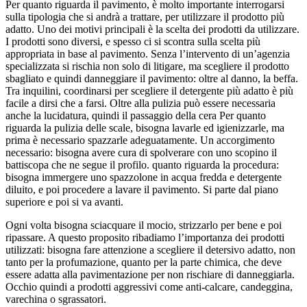
Per quanto riguarda il pavimento, è molto importante interrogarsi
sulla tipologia che si andrà a trattare, per utilizzare il prodotto più
adatto. Uno dei motivi principali è la scelta dei prodotti da utilizzare.
I prodotti sono diversi, e spesso ci si scontra sulla scelta più
appropriata in base al pavimento. Senza l’intervento di un’agenzia
specializzata si rischia non solo di litigare, ma scegliere il prodotto
sbagliato e quindi danneggiare il pavimento: oltre al danno, la beffa.
Tra inquilini, coordinarsi per scegliere il detergente più adatto è più
facile a dirsi che a farsi. Oltre alla pulizia può essere necessaria
anche la lucidatura, quindi il passaggio della cera Per quanto
riguarda la pulizia delle scale, bisogna lavarle ed igienizzarle, ma
prima è necessario spazzarle adeguatamente. Un accorgimento
necessario: bisogna avere cura di spolverare con uno scopino il
battiscopa che ne segue il profilo. quanto riguarda la procedura:
bisogna immergere uno spazzolone in acqua fredda e detergente
diluito, e poi procedere a lavare il pavimento. Si parte dal piano
superiore e poi si va avanti.
Ogni volta bisogna sciacquare il mocio, strizzarlo per bene e poi
ripassare. A questo proposito ribadiamo l’importanza dei prodotti
utilizzati: bisogna fare attenzione a scegliere il detersivo adatto, non
tanto per la profumazione, quanto per la parte chimica, che deve
essere adatta alla pavimentazione per non rischiare di danneggiarla.
Occhio quindi a prodotti aggressivi come anti-calcare, candeggina,
varechina o sgrassatori.