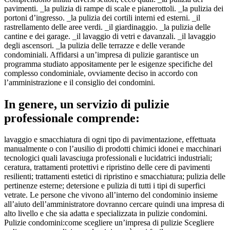
pavimenti. _la pulizia di rampe di scale e pianerottoli. _la pulizia dei
portoni d’ingresso. _la pulizia dei cortili interni ed esterni. _il
rastrellamento delle aree verdi. _il giardinaggio. _la pulizia delle
cantine e dei garage. _il lavaggio di vetri e davanzali. _il lavaggio
degli ascensori. _la pulizia delle terrazze e delle verande
condominiali. Affidarsi a un’impresa di pulizie garantisce un
programma studiato appositamente per le esigenze specifiche del
complesso condominiale, ovviamente deciso in accordo con
l’amministrazione e il consiglio dei condomini.
In genere, un servizio di pulizie
professionale comprende:
lavaggio e smacchiatura di ogni tipo di pavimentazione, effettuata
manualmente o con l’ausilio di prodotti chimici idonei e macchinari
tecnologici quali lavasciuga professionali e lucidatrici industriali;
ceratura, trattamenti protettivi e ripristino delle cere di pavimenti
resilienti; trattamenti estetici di ripristino e smacchiatura; pulizia delle
pertinenze esterne; detersione e pulizia di tutti i tipi di superfici
vetrate. Le persone che vivono all’interno del condominio insieme
all’aiuto dell’amministratore dovranno cercare quindi una impresa di
alto livello e che sia adatta e specializzata in pulizie condomini.
Pulizie condomini:come scegliere un’impresa di pulizie Scegliere