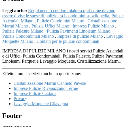
Leggi anche:
Regolamento condominiale: scopri come devono
essere divise le spese di pulizie tra i condomini su wikipedia
,
Pulizie
Aziendali Milano
,
Pulizie Condomini Milano
,
Cristallizzazione
Marmi Milano
,
Pulizia Uffici Milano
,
Impresa Pulizie Milano
,
Pulizia Palestre Milano
,
Pulizia Pavimenti Linoleum Milano
,
Pulizie Condominiali Milano
,
Impresa di pulizie Milano
,
Lavaggio
Moquette Milano
,
Contatti per le pulizie condominiali
IMPRESA DI PULIZIE MILANO i nostri servizi Pulizie Aziendali
e di Uffici, Pulizia Condominiali, Pulizia Palestre, Pulizia Pavimenti
Linoleum, Parquet e Lavaggio Moquette, Cristallizzazione Marmi.
Effettuiamo il servizio anche in queste zone:
Cristallizzazione Marmi Canneto Pavese
Imprese Pulizie Rivanazzano Terme
Imprese Pulizie Castana
Privacy
Lavaggio Moquette Cilavegna
Footer