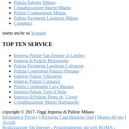
Pulizia Palestre Milano
Cristallizzazione Marmi Milano
Pulizie Condominiali Milano
Pulizia Pavimenti Linoleum Milano
Contattaci
siamo anche su
Youtube
TOP TEN SERVICE
Impresa Pulizie San Zenone al Lambro
Impresa di Pulizie Bereguardo
Pulizia Pavimenti Linoleum Calvatone
Pulizia Condomini Palazzo Pignano
Imprese Pulizie Villanterio
Imprese Pulizie Comazzo
Pulizia Condomini Cava Manara
Impresa Pulizie Torre d’Isola
Impresa di Pulizie Pietra de’ Giorgi
Cristallizzazione Marmi Barbianello
copyright © 2017- Oggi Impresa di Pulizie Milano
Informativa Privacy
|
Richiesta Cancellazione Dati
|
Mappa del sito
|
Accedi
Realizzazione Siti Internet
-
Posizionamento siti web ROMA
-