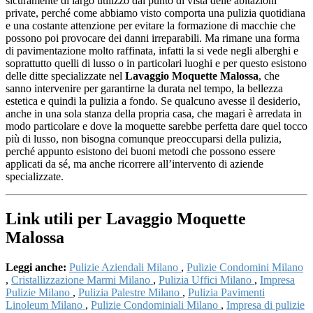
sicuramente di largo utilizzo dal punto di vista delle abitazioni
private, perché come abbiamo visto comporta una pulizia quotidiana
e una costante attenzione per evitare la formazione di macchie che
possono poi provocare dei danni irreparabili. Ma rimane una forma
di pavimentazione molto raffinata, infatti la si vede negli alberghi e
soprattutto quelli di lusso o in particolari luoghi e per questo esistono
delle ditte specializzate nel
Lavaggio Moquette Malossa
, che
sanno intervenire per garantirne la durata nel tempo, la bellezza
estetica e quindi la pulizia a fondo. Se qualcuno avesse il desiderio,
anche in una sola stanza della propria casa, che magari è arredata in
modo particolare e dove la moquette sarebbe perfetta dare quel tocco
più di lusso, non bisogna comunque preoccuparsi della pulizia,
perché appunto esistono dei buoni metodi che possono essere
applicati da sé, ma anche ricorrere all’intervento di aziende
specializzate.
Link utili per Lavaggio Moquette
Malossa
Leggi anche:
Pulizie Aziendali Milano
,
Pulizie Condomini Milano
,
Cristallizzazione Marmi Milano
,
Pulizia Uffici Milano
,
Impresa
Pulizie Milano
,
Pulizia Palestre Milano
,
Pulizia Pavimenti
Linoleum Milano
,
Pulizie Condominiali Milano
,
Impresa di pulizie