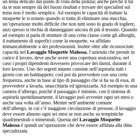
un tema delicato dal punto di vista della pulizia; anche perché il fai
da te non sempre dà dei buoni risultati e trovare dei specialisti sul
tema non è molto semplice. Ad esempio le capacità di trattare la
moquette le si notano quando si tratta di eliminare una macchia,
un’operazione molto difficile che non tutti sono in grado di togliere,
anzi spesso si rischia di danneggiare ancora di più il tessuto. Quando
ad esempio si parla di strutture di una certa classe come gli alberghi,
il trattamento di superfici come la moquette, va affidato
immancabilmente a dei professionisti. Inoltre oltre alle riconosciute
capacità nel
Lavaggio Moquette Malossa
, l’azienda che prende in
carico il lavoro, deve anche avere una copertura assicurativa, nel
caso i propri dipendenti dovessero provocare dei danni, durante il
loro lavoro. Uno dei segreti intanto consiste nell’aspirarla tutti i
giorni con un battitappeto; così poi da provvedere con una certa
frequenza, anche in base al tipo di passaggio che si ha su di essa, di
provvedere a lavarla, smacchiarla ed igienizzarla. Ad esempio in una
camera d’albergo, poiché il passaggio è minimo, con il sistema di
aspirarla quotidianamente, il lavaggio può avvenire ogni sei mesi o
anche una volta all’anno. Mentre nell’ambiente comune
dell’albergo, in cui c’è maggiore circolazione di persone, il lavaggio
deve essere almeno ogni sei mesi se non anche su tempistiche
quadrimestrali o trimestrali. Questa del
Lavaggio Moquette
Malossa
è quindi un’operazione che deve essere affidata alla ditta
specializzata.