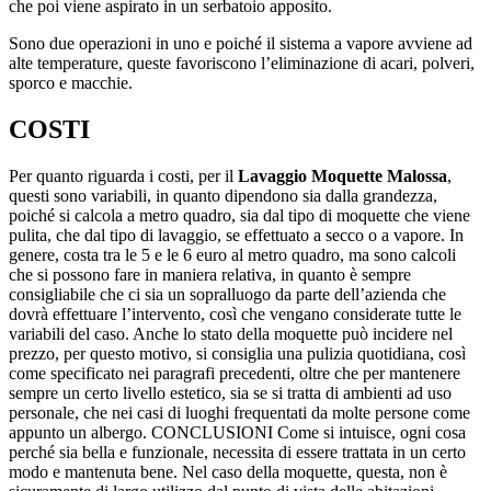
che poi viene aspirato in un serbatoio apposito.
Sono due operazioni in uno e poiché il sistema a vapore avviene ad
alte temperature, queste favoriscono l’eliminazione di acari, polveri,
sporco e macchie.
COSTI
Per quanto riguarda i costi, per il
Lavaggio Moquette Malossa
,
questi sono variabili, in quanto dipendono sia dalla grandezza,
poiché si calcola a metro quadro, sia dal tipo di moquette che viene
pulita, che dal tipo di lavaggio, se effettuato a secco o a vapore. In
genere, costa tra le 5 e le 6 euro al metro quadro, ma sono calcoli
che si possono fare in maniera relativa, in quanto è sempre
consigliabile che ci sia un sopralluogo da parte dell’azienda che
dovrà effettuare l’intervento, così che vengano considerate tutte le
variabili del caso. Anche lo stato della moquette può incidere nel
prezzo, per questo motivo, si consiglia una pulizia quotidiana, così
come specificato nei paragrafi precedenti, oltre che per mantenere
sempre un certo livello estetico, sia se si tratta di ambienti ad uso
personale, che nei casi di luoghi frequentati da molte persone come
appunto un albergo. CONCLUSIONI Come si intuisce, ogni cosa
perché sia bella e funzionale, necessita di essere trattata in un certo
modo e mantenuta bene. Nel caso della moquette, questa, non è