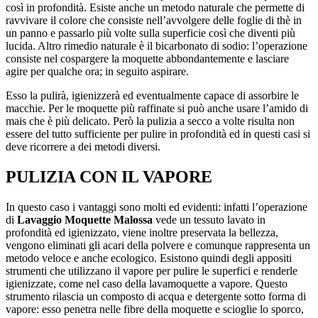
così in profondità. Esiste anche un metodo naturale che permette di
ravvivare il colore che consiste nell’avvolgere delle foglie di thè in
un panno e passarlo più volte sulla superficie così che diventi più
lucida. Altro rimedio naturale è il bicarbonato di sodio: l’operazione
consiste nel cospargere la moquette abbondantemente e lasciare
agire per qualche ora; in seguito aspirare.
Esso la pulirà, igienizzerà ed eventualmente capace di assorbire le
macchie. Per le moquette più raffinate si può anche usare l’amido di
mais che è più delicato. Però la pulizia a secco a volte risulta non
essere del tutto sufficiente per pulire in profondità ed in questi casi si
deve ricorrere a dei metodi diversi.
PULIZIA CON IL VAPORE
In questo caso i vantaggi sono molti ed evidenti: infatti l’operazione
di
Lavaggio Moquette Malossa
vede un tessuto lavato in
profondità ed igienizzato, viene inoltre preservata la bellezza,
vengono eliminati gli acari della polvere e comunque rappresenta un
metodo veloce e anche ecologico. Esistono quindi degli appositi
strumenti che utilizzano il vapore per pulire le superfici e renderle
igienizzate, come nel caso della lavamoquette a vapore. Questo
strumento rilascia un composto di acqua e detergente sotto forma di
vapore: esso penetra nelle fibre della moquette e scioglie lo sporco,