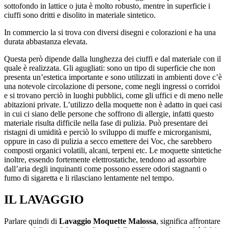
sottofondo in lattice o juta è molto robusto, mentre in superficie i
ciuffi sono dritti e disolito in materiale sintetico.
In commercio la si trova con diversi disegni e colorazioni e ha una
durata abbastanza elevata.
Questa però dipende dalla lunghezza dei ciuffi e dal materiale con il
quale è realizzata. Gli agugliati: sono un tipo di superficie che non
presenta un’estetica importante e sono utilizzati in ambienti dove c’è
una notevole circolazione di persone, come negli ingressi o corridoi
e si trovano perciò in luoghi pubblici, come gli uffici e di meno nelle
abitazioni private. L’utilizzo della moquette non è adatto in quei casi
in cui ci siano delle persone che soffrono di allergie, infatti questo
materiale risulta difficile nella fase di pulizia. Può presentare dei
ristagni di umidità e perciò lo sviluppo di muffe e microrganismi,
oppure in caso di pulizia a secco emettere dei Voc, che sarebbero
composti organici volatili, alcani, terpeni etc. Le moquette sintetiche
inoltre, essendo fortemente elettrostatiche, tendono ad assorbire
dall’aria degli inquinanti come possono essere odori stagnanti o
fumo di sigaretta e li rilasciano lentamente nel tempo.
IL LAVAGGIO
Parlare quindi di
Lavaggio Moquette Malossa
, significa affrontare