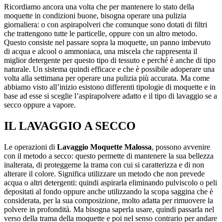
Ricordiamo ancora una volta che per mantenere lo stato della
moquette in condizioni buone, bisogna operare una pulizia
giornaliera: o con aspirapolveri che comunque sono dotati di filtri
che trattengono tutte le particelle, oppure con un altro metodo.
Questo consiste nel passare sopra la moquette, un panno imbevuto
di acqua e alcool o ammoniaca, una miscela che rappresenta il
miglior detergente per questo tipo di tessuto e perché è anche di tipo
naturale. Un sistema quindi efficace e che è possibile adoperare una
volta alla settimana per operare una pulizia più accurata. Ma come
abbiamo visto all’inizio esistono differenti tipologie di moquette e in
base ad esse si sceglie l’aspirapolvere adatto e il tipo di lavaggio se a
secco oppure a vapore.
IL LAVAGGIO A SECCO
Le operazioni di
Lavaggio Moquette Malossa
, possono avvenire
con il metodo a secco: questo permette di mantenere la sua bellezza
inalterata, di proteggerne la trama con cui si caratterizza e di non
alterare il colore. Significa utilizzare un metodo che non prevede
acqua o altri detergenti: quindi aspirarla eliminando pulviscolo o peli
depositati al fondo oppure anche utilizzando la scopa saggina che è
considerata, per la sua composizione, molto adatta per rimuovere la
polvere in profondità. Ma bisogna saperla usare, quindi passarla nel
verso della trama della moquette e poi nel senso contrario per andare