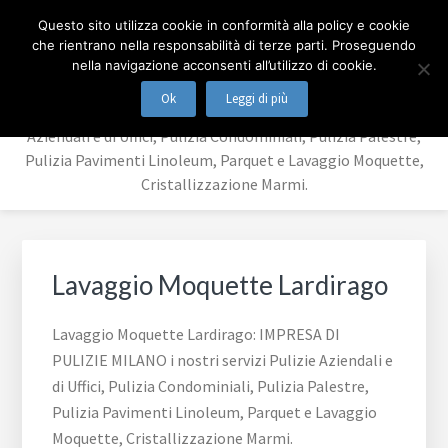
Passa
Passa
IMPRESA DI PULIZIE
Questo sito utilizza cookie in conformità alla policy e cookie
al
al
che rientrano nella responsabilità di terze parti. Proseguendo
contenuto
piè
MILANO
nella navigazione acconsenti all’utilizzo di cookie.
principale
di
Ok
Leggi di più
IMPRESA DI PULIZIE MILANO i nostri servizi Pulizie
pagina
Aziendali e di Uffici, Pulizia Condominiali, Pulizia Palestre,
Pulizia Pavimenti Linoleum, Parquet e Lavaggio Moquette,
Cristallizzazione Marmi.
Lavaggio Moquette Lardirago
Lavaggio Moquette Lardirago: IMPRESA DI
PULIZIE MILANO i nostri servizi Pulizie Aziendali e
di Uffici, Pulizia Condominiali, Pulizia Palestre,
Pulizia Pavimenti Linoleum, Parquet e Lavaggio
Moquette, Cristallizzazione Marmi.