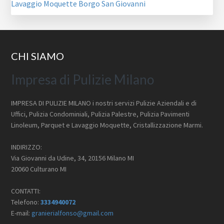
Lavaggio Moquette Borgo San Giovanni
Footer
CHI SIAMO
Impresa di Pulizie Milano
IMPRESA DI PULIZIE MILANO i nostri servizi Pulizie Aziendali e di
Uffici, Pulizia Condominiali, Pulizia Palestre, Pulizia Pavimenti
Linoleum, Parquet e Lavaggio Moquette, Cristallizzazione Marmi.
INDIRIZZO:
Via Giovanni da Udine, 34, 20156 Milano MI
20060 Culturano MI
CONTATTI:
Telefono:
3334940072
E-mail:
granierialfonso@gmail.com