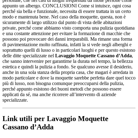
personale, che nei casi di luoghi frequentati da molte persone come
appunto un albergo. CONCLUSIONI Come si intuisce, ogni cosa
perché sia bella e funzionale, necessita di essere trattata in un certo
modo e mantenuta bene. Nel caso della moquette, questa, non è
sicuramente di largo utilizzo dal punto di vista delle abitazioni
private, perché come abbiamo visto comporta una pulizia quotidiana
e una costante attenzione per evitare la formazione di macchie che
possono poi provocare dei danni irreparabili. Ma rimane una forma
di pavimentazione molto raffinata, infatti la si vede negli alberghi e
soprattutto quelli di lusso o in particolari luoghi e per questo esistono
delle ditte specializzate nel
Lavaggio Moquette Cassano d’Adda
,
che sanno intervenire per garantirne la durata nel tempo, la bellezza
estetica e quindi la pulizia a fondo. Se qualcuno avesse il desiderio,
anche in una sola stanza della propria casa, che magari è arredata in
modo particolare e dove la moquette sarebbe perfetta dare quel tocco
più di lusso, non bisogna comunque preoccuparsi della pulizia,
perché appunto esistono dei buoni metodi che possono essere
applicati da sé, ma anche ricorrere all’intervento di aziende
specializzate.
Link utili per Lavaggio Moquette
Cassano d’Adda