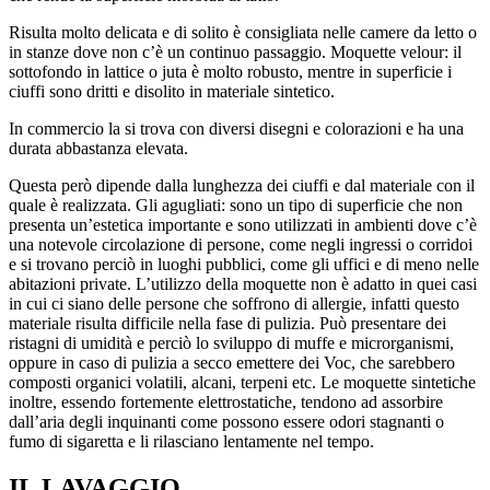
Risulta molto delicata e di solito è consigliata nelle camere da letto o
in stanze dove non c’è un continuo passaggio. Moquette velour: il
sottofondo in lattice o juta è molto robusto, mentre in superficie i
ciuffi sono dritti e disolito in materiale sintetico.
In commercio la si trova con diversi disegni e colorazioni e ha una
durata abbastanza elevata.
Questa però dipende dalla lunghezza dei ciuffi e dal materiale con il
quale è realizzata. Gli agugliati: sono un tipo di superficie che non
presenta un’estetica importante e sono utilizzati in ambienti dove c’è
una notevole circolazione di persone, come negli ingressi o corridoi
e si trovano perciò in luoghi pubblici, come gli uffici e di meno nelle
abitazioni private. L’utilizzo della moquette non è adatto in quei casi
in cui ci siano delle persone che soffrono di allergie, infatti questo
materiale risulta difficile nella fase di pulizia. Può presentare dei
ristagni di umidità e perciò lo sviluppo di muffe e microrganismi,
oppure in caso di pulizia a secco emettere dei Voc, che sarebbero
composti organici volatili, alcani, terpeni etc. Le moquette sintetiche
inoltre, essendo fortemente elettrostatiche, tendono ad assorbire
dall’aria degli inquinanti come possono essere odori stagnanti o
fumo di sigaretta e li rilasciano lentamente nel tempo.
IL LAVAGGIO