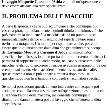
Lavaggio Moquette Cassano d’Adda
è quindi un’operazione che
deve essere affidata alla ditta specializzata.
IL PROBLEMA DELLE MACCHIE
A parte la sporcizia che si può accumulare e che comunque può
essere aspirata quotidianamente e quindi ridurla al minimo, ciò che
può rovinare la moquette è la macchia, sia da un punto di vista
immediatamente estetico e in seguito nel saperla trattare senza
rovinare la moquette. Un modo per risparmiare anche, potrebbe
essere quello di farsi dotare dalla ditta che generalmente si occupa
del
Lavaggio Moquette Cassano d’Adda
, di smacchiatori
specifici, che nello spazio di tempo tra un loro intervento e l’altro, ci
permetta di sopperire in qualche modo, nel caso si creassero delle
macchie, evitando di incorrere in successivi danni irreparabili. Se per
esempio sul tessuto viene accidentalmente rovesciato del caffè,
questa macchia non si può andare a trattarla dopo mesi, se in
qualche modo non la si tampona con degli smacchiatori specifici.
Se non si possiedono questi, almeno intervenire con acqua e poi
asciugare con della carta assorbente: un’operazione quest’ultima che
allargherà l’alone della macchia, ma consente comunque di
diminuire il danno in attesa poi del lavaggio che effettuerà la ditta
specializzata.