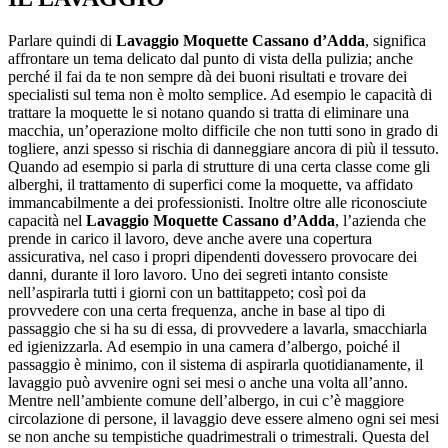
Parlare quindi di
Lavaggio Moquette Cassano d’Adda
, significa
affrontare un tema delicato dal punto di vista della pulizia; anche
perché il fai da te non sempre dà dei buoni risultati e trovare dei
specialisti sul tema non è molto semplice. Ad esempio le capacità di
trattare la moquette le si notano quando si tratta di eliminare una
macchia, un’operazione molto difficile che non tutti sono in grado di
togliere, anzi spesso si rischia di danneggiare ancora di più il tessuto.
Quando ad esempio si parla di strutture di una certa classe come gli
alberghi, il trattamento di superfici come la moquette, va affidato
immancabilmente a dei professionisti. Inoltre oltre alle riconosciute
capacità nel
Lavaggio Moquette Cassano d’Adda
, l’azienda che
prende in carico il lavoro, deve anche avere una copertura
assicurativa, nel caso i propri dipendenti dovessero provocare dei
danni, durante il loro lavoro. Uno dei segreti intanto consiste
nell’aspirarla tutti i giorni con un battitappeto; così poi da
provvedere con una certa frequenza, anche in base al tipo di
passaggio che si ha su di essa, di provvedere a lavarla, smacchiarla
ed igienizzarla. Ad esempio in una camera d’albergo, poiché il
passaggio è minimo, con il sistema di aspirarla quotidianamente, il
lavaggio può avvenire ogni sei mesi o anche una volta all’anno.
Mentre nell’ambiente comune dell’albergo, in cui c’è maggiore
circolazione di persone, il lavaggio deve essere almeno ogni sei mesi
se non anche su tempistiche quadrimestrali o trimestrali. Questa del