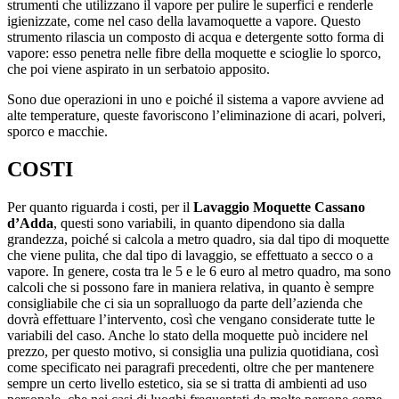
strumenti che utilizzano il vapore per pulire le superfici e renderle
igienizzate, come nel caso della lavamoquette a vapore. Questo
strumento rilascia un composto di acqua e detergente sotto forma di
vapore: esso penetra nelle fibre della moquette e scioglie lo sporco,
che poi viene aspirato in un serbatoio apposito.
Sono due operazioni in uno e poiché il sistema a vapore avviene ad
alte temperature, queste favoriscono l’eliminazione di acari, polveri,
sporco e macchie.
COSTI
Per quanto riguarda i costi, per il
Lavaggio Moquette Cassano
d’Adda
, questi sono variabili, in quanto dipendono sia dalla
grandezza, poiché si calcola a metro quadro, sia dal tipo di moquette
che viene pulita, che dal tipo di lavaggio, se effettuato a secco o a
vapore. In genere, costa tra le 5 e le 6 euro al metro quadro, ma sono
calcoli che si possono fare in maniera relativa, in quanto è sempre
consigliabile che ci sia un sopralluogo da parte dell’azienda che
dovrà effettuare l’intervento, così che vengano considerate tutte le
variabili del caso. Anche lo stato della moquette può incidere nel
prezzo, per questo motivo, si consiglia una pulizia quotidiana, così
come specificato nei paragrafi precedenti, oltre che per mantenere
sempre un certo livello estetico, sia se si tratta di ambienti ad uso