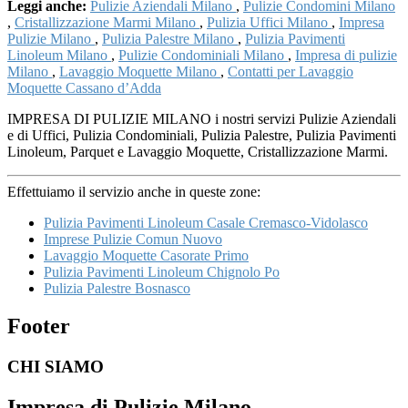
Leggi anche:
Pulizie Aziendali Milano
,
Pulizie Condomini Milano
,
Cristallizzazione Marmi Milano
,
Pulizia Uffici Milano
,
Impresa
Pulizie Milano
,
Pulizia Palestre Milano
,
Pulizia Pavimenti
Linoleum Milano
,
Pulizie Condominiali Milano
,
Impresa di pulizie
Milano
,
Lavaggio Moquette Milano
,
Contatti per Lavaggio
Moquette Cassano d’Adda
IMPRESA DI PULIZIE MILANO i nostri servizi Pulizie Aziendali
e di Uffici, Pulizia Condominiali, Pulizia Palestre, Pulizia Pavimenti
Linoleum, Parquet e Lavaggio Moquette, Cristallizzazione Marmi.
Effettuiamo il servizio anche in queste zone:
Pulizia Pavimenti Linoleum Casale Cremasco-Vidolasco
Imprese Pulizie Comun Nuovo
Lavaggio Moquette Casorate Primo
Pulizia Pavimenti Linoleum Chignolo Po
Pulizia Palestre Bosnasco
Footer
CHI SIAMO
Impresa di Pulizie Milano