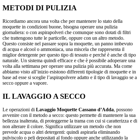
METODI DI PULIZIA
Ricordiamo ancora una volta che per mantenere lo stato della
moquette in condizioni buone, bisogna operare una pulizia
giornaliera: o con aspirapolveri che comunque sono dotati di filtri
che trattengono tutte le particelle, oppure con un altro metodo.
Questo consiste nel passare sopra la moquette, un panno imbevuto
di acqua e alcool o ammoniaca, una miscela che rappresenta il
miglior detergente per questo tipo di tessuto e perché è anche di tipo
naturale. Un sistema quindi efficace e che è possibile adoperare una
volta alla settimana per operare una pulizia più accurata. Ma come
abbiamo visto all’inizio esistono differenti tipologie di moquette e in
base ad esse si sceglie l’aspirapolvere adatto e il tipo di lavaggio se a
secco oppure a vapore.
IL LAVAGGIO A SECCO
Le operazioni di
Lavaggio Moquette Cassano d’Adda
, possono
avvenire con il metodo a secco: questo permette di mantenere la sua
bellezza inalterata, di proteggerne la trama con cui si caratterizza e di
non alterare il colore. Significa utilizzare un metodo che non
prevede acqua o altri detergenti: quindi aspirarla eliminando
pulviscolo o peli depositati al fondo oppure anche utilizzando la