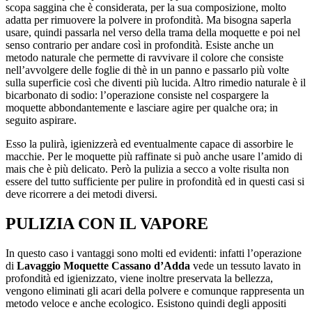
scopa saggina che è considerata, per la sua composizione, molto
adatta per rimuovere la polvere in profondità. Ma bisogna saperla
usare, quindi passarla nel verso della trama della moquette e poi nel
senso contrario per andare così in profondità. Esiste anche un
metodo naturale che permette di ravvivare il colore che consiste
nell’avvolgere delle foglie di thè in un panno e passarlo più volte
sulla superficie così che diventi più lucida. Altro rimedio naturale è il
bicarbonato di sodio: l’operazione consiste nel cospargere la
moquette abbondantemente e lasciare agire per qualche ora; in
seguito aspirare.
Esso la pulirà, igienizzerà ed eventualmente capace di assorbire le
macchie. Per le moquette più raffinate si può anche usare l’amido di
mais che è più delicato. Però la pulizia a secco a volte risulta non
essere del tutto sufficiente per pulire in profondità ed in questi casi si
deve ricorrere a dei metodi diversi.
PULIZIA CON IL VAPORE
In questo caso i vantaggi sono molti ed evidenti: infatti l’operazione
di
Lavaggio Moquette Cassano d’Adda
vede un tessuto lavato in
profondità ed igienizzato, viene inoltre preservata la bellezza,
vengono eliminati gli acari della polvere e comunque rappresenta un
metodo veloce e anche ecologico. Esistono quindi degli appositi