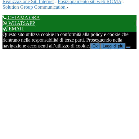
Realizzazione Siti Internet
-
Posizionamento siti web ROMA
-
Solution Group Communication
-
CHIAMA ORA
WHATSAPP
EMAIL
Questo sito utilizza cookie in conformità alla policy e cookie che
rientrano nella responsabilità di terze parti. Proseguendo nella
navigazione acconsenti all’utilizzo di cookie.
Ok
Leggi di più