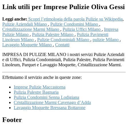
Link utili per Imprese Pulizie Oliva Gessi
Leggi anche:
Scopri l’etimologia della parola Pulizie su Wikipedia
,
Pulizie Aziendali Milano
,
Pulizie Condomini Milano
,
Cristallizzazione Marmi Milano
,
Pulizia Uffici Milano
,
Impresa
Pulizie Milano
,
Pulizia Palestre Milano
,
Pulizia Pavimenti
Linoleum Milano
,
Pulizie Condominiali Milano
,
pulizie Milano
,
Lavaggio Moquette Milano
,
Contatti
IMPRESA DI PULIZIE MILANO i nostri servizi Pulizie Aziendali
e di Uffici, Pulizia Condominiali, Pulizia Palestre, Pulizia Pavimenti
Linoleum, Parquet e Lavaggio Moquette, Cristallizzazione Marmi.
Effettuiamo il servizio anche in queste zone:
Imprese Pulizie Maccastorna
Pulizia Palestre Bagnaria
Pulizia Condomini Senna Lodigiana
Cristallizzazione Marmi Cavenago d’Adda
Lavaggio Moquette Bressana Bottarone
Footer