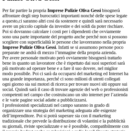
Per far partire la propria
Imprese Pulizie Oliva Gessi
bisognerà
affrontare degli step burocratici importanti nonché delle spese legate
a questo,ci saranno altri cosi da sostenere e quindi sarà necessario
avere un piccolo capitale da investire e dei soldi da poter rischiare.
Poi si dovranno calcolare i costi per i dipendenti che ovviamente
sono una parte importante del progetto anche perché non si possono
scegliere con superficialità le persone che lavoreranno nella propria
Imprese Pulizie Oliva Gessi
. Infatti se si assumono persone poco
preparate ne andrà di mezzo l’immagine della propria azienda.
Per avere personale motivato però ovviamente bisognerà trattarlo
bene in quanto un lavoratore che è rispettato dai suoi superiori sarà
più motivato ad operare bene e a fare il suo dovere, nel miglior
modo possibile. Poi ci sarà da occuparsi del marketing ed Internet ha
una grande importanza, perché ci sono milioni di utenti collegati
ogni giorno sia sui motori di ricerca per trovare nuovi siti oppure sui
social. Quindi sarà il caso di trovare agenzie del web o professionisti
competenti nel campo che costruiscano un sito internet per l’azienda
e le varie pagine social adatte a pubblicizzarsi.
I professionisti specializzati nel campo saranno in grado di
organizzare una strategia del marketing adeguata alle esigenze
dell’imprenditore. Poi si potrà superare sia con il marketing
tradizionale che prevede la distribuzione di volantini e la pubblicità
su giornali, riviste specializzate e se è possibile, compatibilmente con