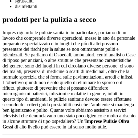
sgrassanti
disinfettanti
prodotti per la pulizia a secco
Impres riguardo le pulizie sanitarie in particolare, parliamo di un
lavoro che comprende diverse operazioni, messe in atto da personale
preparato e specializzato e in luoghi che più di altri possono
presentare dei rischi per la salute se non ottimamente puliti e
igienizzati. Se parliamo di Ospedali, ambulatori, centri analisi o Case
di riposo per anziani, o altre strutture che presentano caratteristiche
del genere, sono dei luoghi in cui circolano diverse persone, ci sono
dei malati, presenza di medicine o scarti di medicinali, oltre che la
normale sporcizia che si forma sulle pavimentazioni, arredi e infissi.
L’obiettivo quindi non è solo quello di eliminare lo sporco o il
rifiuto, piuttosto di prevenire che si possano diffondere
microrganismi batterici, infezioni e malattie in genere; infatti in
questo tipo di ambienti, le pulizie sanitarie devono essere effettuate
secondo dei criteri guida prestabiliti così che l’ambiente si mantenga
ben igienizzato e pulito. Quante volte abbiamo assistito a servizi
televisivi che denunciavano uno stato poco igienico e molto a rischio
in alcune strutture di tipo ospedaliero? Un’
Imprese Pulizie Oliva
Gessi
di alto livello può essere in tal senso molto utile.