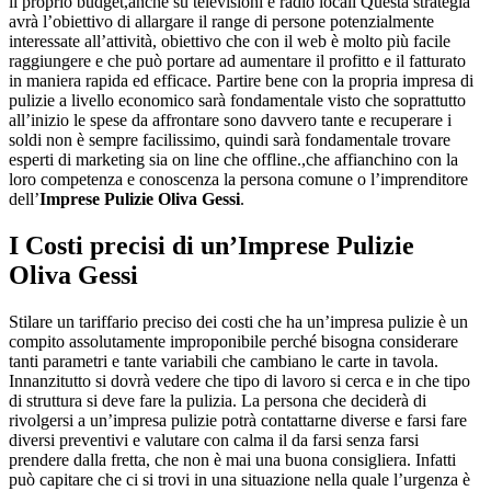
il proprio budget,anche su televisioni e radio locali Questa strategia
avrà l’obiettivo di allargare il range di persone potenzialmente
interessate all’attività, obiettivo che con il web è molto più facile
raggiungere e che può portare ad aumentare il profitto e il fatturato
in maniera rapida ed efficace. Partire bene con la propria impresa di
pulizie a livello economico sarà fondamentale visto che soprattutto
all’inizio le spese da affrontare sono davvero tante e recuperare i
soldi non è sempre facilissimo, quindi sarà fondamentale trovare
esperti di marketing sia on line che offline.,che affianchino con la
loro competenza e conoscenza la persona comune o l’imprenditore
dell’
Imprese Pulizie Oliva Gessi
.
I Costi precisi di un’
Imprese Pulizie
Oliva Gessi
Stilare un tariffario preciso dei costi che ha un’impresa pulizie è un
compito assolutamente improponibile perché bisogna considerare
tanti parametri e tante variabili che cambiano le carte in tavola.
Innanzitutto si dovrà vedere che tipo di lavoro si cerca e in che tipo
di struttura si deve fare la pulizia. La persona che deciderà di
rivolgersi a un’impresa pulizie potrà contattarne diverse e farsi fare
diversi preventivi e valutare con calma il da farsi senza farsi
prendere dalla fretta, che non è mai una buona consigliera. Infatti
può capitare che ci si trovi in una situazione nella quale l’urgenza è