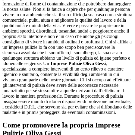
formazione di forme di contaminazione che potrebbero danneggiare
la nostra salute. Non si fa fatica a capire che per qualunque persona
vivere in un ambiente che sia il suo ufficio,la sua casa o una struttura
commerciale, puliti, aiuta a migliorare la qualità del lavoro e della
quotidianità e quindi della vita. Vivere e passare le proprie ore in
ambienti sporchi, disordinati, trasandati andrà a peggiorare anche il
proprio stato interiore e non è un caso che anche gli psicologi
consigliano di vivere in ambienti ordinati e profumati. Chi si affida a
un’impresa pulizie lo fa con uno scopo ben preciso:avere la
sicurezza assoluta che il suo ufficio,il suo albergo, la sua casa o
qualunque struttura abbiano un livello di pulizia ed igiene perfetto e
idoneo alle esigenze. Un’
Imprese Pulizie Oliva Gessi
,
specializzata, a compiere interventi di un certo rilievo a carattere
igienico e sanitario, consente la vivibilità degli ambienti in cui
viviamo gran parte delle nostre giornate. Chi si occupa ad effettuare
gli interventi di pulizia deve avere delle accortezze necessarie
innanzitutto per sé stesso oltre a quelle derivanti dall’effettuare il
lavoro in maniera professionale. Durante le procedure di pulizia
bisogna essere muniti di idonei dispositivi di protezione individuale,
i cosiddetti D.P.I., che servono sia per evitare che si diffondano delle
malattie e in primis proteggersi da eventuali contaminazioni.
Come promuovere la propria
Imprese
Pulizie Oliva Gessi