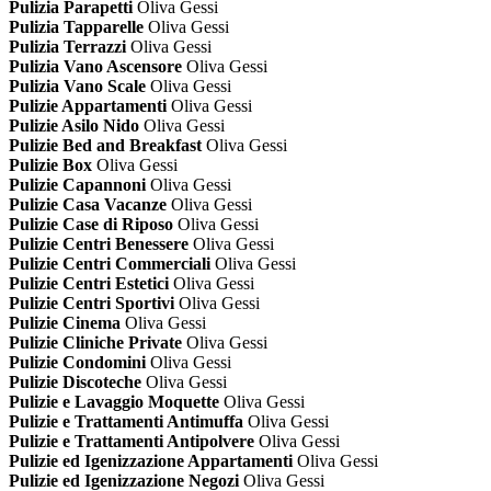
Pulizia Parapetti
Oliva Gessi
Pulizia Tapparelle
Oliva Gessi
Pulizia Terrazzi
Oliva Gessi
Pulizia Vano Ascensore
Oliva Gessi
Pulizia Vano Scale
Oliva Gessi
Pulizie Appartamenti
Oliva Gessi
Pulizie Asilo Nido
Oliva Gessi
Pulizie Bed and Breakfast
Oliva Gessi
Pulizie Box
Oliva Gessi
Pulizie Capannoni
Oliva Gessi
Pulizie Casa Vacanze
Oliva Gessi
Pulizie Case di Riposo
Oliva Gessi
Pulizie Centri Benessere
Oliva Gessi
Pulizie Centri Commerciali
Oliva Gessi
Pulizie Centri Estetici
Oliva Gessi
Pulizie Centri Sportivi
Oliva Gessi
Pulizie Cinema
Oliva Gessi
Pulizie Cliniche Private
Oliva Gessi
Pulizie Condomini
Oliva Gessi
Pulizie Discoteche
Oliva Gessi
Pulizie e Lavaggio Moquette
Oliva Gessi
Pulizie e Trattamenti Antimuffa
Oliva Gessi
Pulizie e Trattamenti Antipolvere
Oliva Gessi
Pulizie ed Igenizzazione Appartamenti
Oliva Gessi
Pulizie ed Igenizzazione Negozi
Oliva Gessi