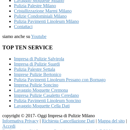
Lavaggio Moquette Milano
Pulizia Palestre Milano
Cristallizzazione Marmi Milano
Pulizie Condominiali Milano
Pulizia Pavimenti Linoleum Milano
Contattaci
siamo anche su
Youtube
TOP TEN SERVICE
Impresa di Pulizie Salvirola
Impresa di Pulizie Suardi
Pulizia Palestre Settala
Imprese Pulizie Bertonico
Pulizia Pavimenti Linoleum Pessano con Bornago
Impresa Pulizie Soncino
Lavaggio Moquette Cremona
Impresa Pulizie Casaletto Ceredano
Pulizia Pavimenti Linoleum Soncino
Lavaggio Moquette Cella Dati
copyright © 2017- Oggi Impresa di Pulizie Milano
Informativa Privacy
|
Richiesta Cancellazione Dati
|
Mappa del sito
|
Accedi