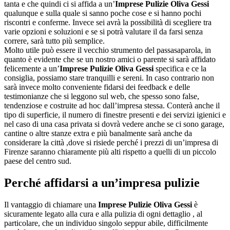
tanta e che quindi ci si affida a un’
Imprese Pulizie Oliva Gessi
qualunque e sulla quale si sanno poche cose e si hanno pochi
riscontri e conferme. Invece sei avrà la possibilità di scegliere tra
varie opzioni e soluzioni e se si potrà valutare il da farsi senza
correre, sarà tutto più semplice.
Molto utile può essere il vecchio strumento del passasaparola, in
quanto è evidente che se un nostro amici o parente si sarà affidato
felicemente a un’
Imprese Pulizie Oliva Gessi
specifica e ce la
consiglia, possiamo stare tranquilli e sereni. In caso contrario non
sarà invece molto conveniente fidarsi dei feedback e delle
testimonianze che si leggono sul web, che spesso sono false,
tendenziose e costruite ad hoc dall’impresa stessa. Conterà anche il
tipo di superficie, il numero di finestre presenti e dei servizi igienici e
nel caso di una casa privata si dovrà vedere anche se ci sono garage,
cantine o altre stanze extra e più banalmente sarà anche da
considerare la città ,dove si risiede perché i prezzi di un’impresa di
Firenze saranno chiaramente più alti rispetto a quelli di un piccolo
paese del centro sud.
Perché affidarsi a un’impresa pulizie
Il vantaggio di chiamare una
Imprese Pulizie Oliva Gessi
è
sicuramente legato alla cura e alla pulizia di ogni dettaglio , al
particolare, che un individuo singolo seppur abile, difficilmente