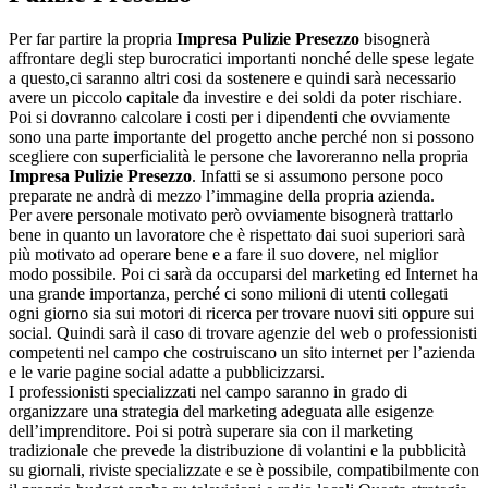
Per far partire la propria
Impresa Pulizie Presezzo
bisognerà
affrontare degli step burocratici importanti nonché delle spese legate
a questo,ci saranno altri cosi da sostenere e quindi sarà necessario
avere un piccolo capitale da investire e dei soldi da poter rischiare.
Poi si dovranno calcolare i costi per i dipendenti che ovviamente
sono una parte importante del progetto anche perché non si possono
scegliere con superficialità le persone che lavoreranno nella propria
Impresa Pulizie Presezzo
. Infatti se si assumono persone poco
preparate ne andrà di mezzo l’immagine della propria azienda.
Per avere personale motivato però ovviamente bisognerà trattarlo
bene in quanto un lavoratore che è rispettato dai suoi superiori sarà
più motivato ad operare bene e a fare il suo dovere, nel miglior
modo possibile. Poi ci sarà da occuparsi del marketing ed Internet ha
una grande importanza, perché ci sono milioni di utenti collegati
ogni giorno sia sui motori di ricerca per trovare nuovi siti oppure sui
social. Quindi sarà il caso di trovare agenzie del web o professionisti
competenti nel campo che costruiscano un sito internet per l’azienda
e le varie pagine social adatte a pubblicizzarsi.
I professionisti specializzati nel campo saranno in grado di
organizzare una strategia del marketing adeguata alle esigenze
dell’imprenditore. Poi si potrà superare sia con il marketing
tradizionale che prevede la distribuzione di volantini e la pubblicità
su giornali, riviste specializzate e se è possibile, compatibilmente con