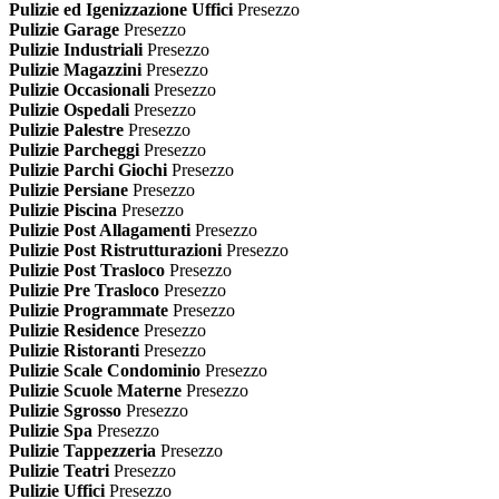
Pulizie ed Igenizzazione Uffici
Presezzo
Pulizie Garage
Presezzo
Pulizie Industriali
Presezzo
Pulizie Magazzini
Presezzo
Pulizie Occasionali
Presezzo
Pulizie Ospedali
Presezzo
Pulizie Palestre
Presezzo
Pulizie Parcheggi
Presezzo
Pulizie Parchi Giochi
Presezzo
Pulizie Persiane
Presezzo
Pulizie Piscina
Presezzo
Pulizie Post Allagamenti
Presezzo
Pulizie Post Ristrutturazioni
Presezzo
Pulizie Post Trasloco
Presezzo
Pulizie Pre Trasloco
Presezzo
Pulizie Programmate
Presezzo
Pulizie Residence
Presezzo
Pulizie Ristoranti
Presezzo
Pulizie Scale Condominio
Presezzo
Pulizie Scuole Materne
Presezzo
Pulizie Sgrosso
Presezzo
Pulizie Spa
Presezzo
Pulizie Tappezzeria
Presezzo
Pulizie Teatri
Presezzo
Pulizie Uffici
Presezzo