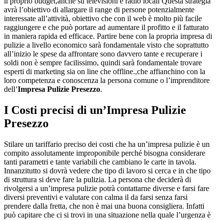
il proprio budget,anche su televisioni e radio locali Questa strategia
avrà l’obiettivo di allargare il range di persone potenzialmente
interessate all’attività, obiettivo che con il web è molto più facile
raggiungere e che può portare ad aumentare il profitto e il fatturato
in maniera rapida ed efficace. Partire bene con la propria impresa di
pulizie a livello economico sarà fondamentale visto che soprattutto
all’inizio le spese da affrontare sono davvero tante e recuperare i
soldi non è sempre facilissimo, quindi sarà fondamentale trovare
esperti di marketing sia on line che offline.,che affianchino con la
loro competenza e conoscenza la persona comune o l’imprenditore
dell’
Impresa Pulizie Presezzo
.
I Costi precisi di un’
Impresa Pulizie
Presezzo
Stilare un tariffario preciso dei costi che ha un’impresa pulizie è un
compito assolutamente improponibile perché bisogna considerare
tanti parametri e tante variabili che cambiano le carte in tavola.
Innanzitutto si dovrà vedere che tipo di lavoro si cerca e in che tipo
di struttura si deve fare la pulizia. La persona che deciderà di
rivolgersi a un’impresa pulizie potrà contattarne diverse e farsi fare
diversi preventivi e valutare con calma il da farsi senza farsi
prendere dalla fretta, che non è mai una buona consigliera. Infatti
può capitare che ci si trovi in una situazione nella quale l’urgenza è