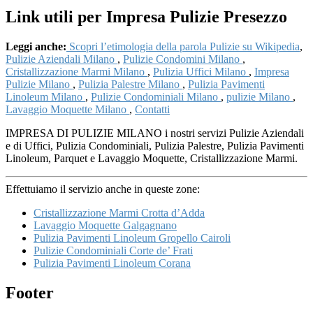
Link utili per Impresa Pulizie Presezzo
Leggi anche:
Scopri l’etimologia della parola Pulizie su Wikipedia
,
Pulizie Aziendali Milano
,
Pulizie Condomini Milano
,
Cristallizzazione Marmi Milano
,
Pulizia Uffici Milano
,
Impresa
Pulizie Milano
,
Pulizia Palestre Milano
,
Pulizia Pavimenti
Linoleum Milano
,
Pulizie Condominiali Milano
,
pulizie Milano
,
Lavaggio Moquette Milano
,
Contatti
IMPRESA DI PULIZIE MILANO i nostri servizi Pulizie Aziendali
e di Uffici, Pulizia Condominiali, Pulizia Palestre, Pulizia Pavimenti
Linoleum, Parquet e Lavaggio Moquette, Cristallizzazione Marmi.
Effettuiamo il servizio anche in queste zone:
Cristallizzazione Marmi Crotta d’Adda
Lavaggio Moquette Galgagnano
Pulizia Pavimenti Linoleum Gropello Cairoli
Pulizie Condominiali Corte de’ Frati
Pulizia Pavimenti Linoleum Corana
Footer