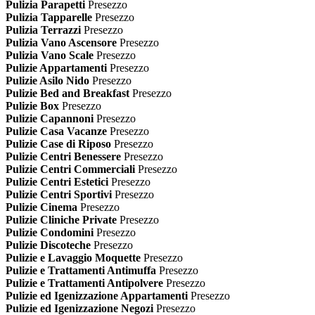
Pulizia Parapetti
Presezzo
Pulizia Tapparelle
Presezzo
Pulizia Terrazzi
Presezzo
Pulizia Vano Ascensore
Presezzo
Pulizia Vano Scale
Presezzo
Pulizie Appartamenti
Presezzo
Pulizie Asilo Nido
Presezzo
Pulizie Bed and Breakfast
Presezzo
Pulizie Box
Presezzo
Pulizie Capannoni
Presezzo
Pulizie Casa Vacanze
Presezzo
Pulizie Case di Riposo
Presezzo
Pulizie Centri Benessere
Presezzo
Pulizie Centri Commerciali
Presezzo
Pulizie Centri Estetici
Presezzo
Pulizie Centri Sportivi
Presezzo
Pulizie Cinema
Presezzo
Pulizie Cliniche Private
Presezzo
Pulizie Condomini
Presezzo
Pulizie Discoteche
Presezzo
Pulizie e Lavaggio Moquette
Presezzo
Pulizie e Trattamenti Antimuffa
Presezzo
Pulizie e Trattamenti Antipolvere
Presezzo
Pulizie ed Igenizzazione Appartamenti
Presezzo
Pulizie ed Igenizzazione Negozi
Presezzo