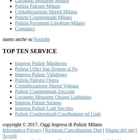
Lavaggio Moquette Milano
Pulizia Palestre Milano
Cristallizzazione Marmi Milano
Pulizie Condominiali Milano
Pulizia Pavimenti Linoleum Milano
Contattaci
siamo anche su
Youtube
TOP TEN SERVICE
Imprese Pulizie Magherno
Pulizia Uffici San Zenone al Po
Impresa Pulizie Vidalengo
Pulizia Palestre Opera
Cristallizzazione Marmi Volpara
Pulizie Condominiali Zeccone
Lavaggio Moquette Ossago Lodigiano
Impresa Pulizie Siziano
Impresa Pulizie Lodi Vecchio
Pulizie Condominiali Casalbuttano ed Uniti
copyright © 2017- Oggi Impresa di Pulizie Milano
Informativa Privacy
|
Richiesta Cancellazione Dati
|
Mappa del sito
|
Accedi