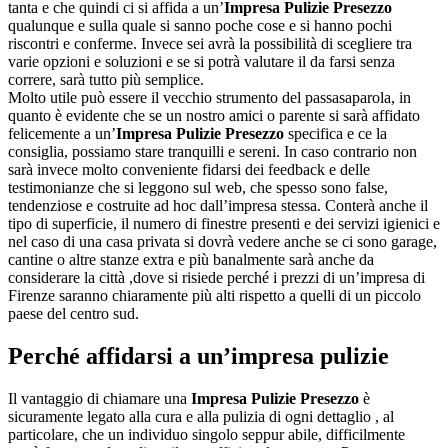
tanta e che quindi ci si affida a un’
Impresa Pulizie Presezzo
qualunque e sulla quale si sanno poche cose e si hanno pochi
riscontri e conferme. Invece sei avrà la possibilità di scegliere tra
varie opzioni e soluzioni e se si potrà valutare il da farsi senza
correre, sarà tutto più semplice.
Molto utile può essere il vecchio strumento del passasaparola, in
quanto è evidente che se un nostro amici o parente si sarà affidato
felicemente a un’
Impresa Pulizie Presezzo
specifica e ce la
consiglia, possiamo stare tranquilli e sereni. In caso contrario non
sarà invece molto conveniente fidarsi dei feedback e delle
testimonianze che si leggono sul web, che spesso sono false,
tendenziose e costruite ad hoc dall’impresa stessa. Conterà anche il
tipo di superficie, il numero di finestre presenti e dei servizi igienici e
nel caso di una casa privata si dovrà vedere anche se ci sono garage,
cantine o altre stanze extra e più banalmente sarà anche da
considerare la città ,dove si risiede perché i prezzi di un’impresa di
Firenze saranno chiaramente più alti rispetto a quelli di un piccolo
paese del centro sud.
Perché affidarsi a un’impresa pulizie
Il vantaggio di chiamare una
Impresa Pulizie Presezzo
è
sicuramente legato alla cura e alla pulizia di ogni dettaglio , al
particolare, che un individuo singolo seppur abile, difficilmente