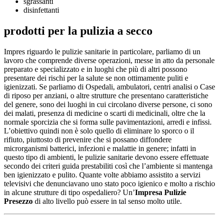
sgrassanti
disinfettanti
prodotti per la pulizia a secco
Impres riguardo le pulizie sanitarie in particolare, parliamo di un
lavoro che comprende diverse operazioni, messe in atto da personale
preparato e specializzato e in luoghi che più di altri possono
presentare dei rischi per la salute se non ottimamente puliti e
igienizzati. Se parliamo di Ospedali, ambulatori, centri analisi o Case
di riposo per anziani, o altre strutture che presentano caratteristiche
del genere, sono dei luoghi in cui circolano diverse persone, ci sono
dei malati, presenza di medicine o scarti di medicinali, oltre che la
normale sporcizia che si forma sulle pavimentazioni, arredi e infissi.
L’obiettivo quindi non è solo quello di eliminare lo sporco o il
rifiuto, piuttosto di prevenire che si possano diffondere
microrganismi batterici, infezioni e malattie in genere; infatti in
questo tipo di ambienti, le pulizie sanitarie devono essere effettuate
secondo dei criteri guida prestabiliti così che l’ambiente si mantenga
ben igienizzato e pulito. Quante volte abbiamo assistito a servizi
televisivi che denunciavano uno stato poco igienico e molto a rischio
in alcune strutture di tipo ospedaliero? Un’
Impresa Pulizie
Presezzo
di alto livello può essere in tal senso molto utile.