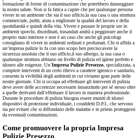
formazione di forme di contaminazione che potrebbero danneggiare
la nostra salute. Non si fa fatica a capire che per qualunque persona
vivere in un ambiente che sia il suo ufficio,la sua casa o una struttura
commerciale, puliti, aiuta a migliorare la qualità del lavoro e della
quotidianità e quindi della vita. Vivere e passare le proprie ore in
ambienti sporchi, disordinati, trasandati andrà a peggiorare anche il
proprio stato interiore e non è un caso che anche gli psicologi
consigliano di vivere in ambienti ordinati e profumati. Chi si affida a
un’impresa pulizie lo fa con uno scopo ben preciso:avere la
sicurezza assoluta che il suo ufficio,il suo albergo, la sua casa o
qualunque struttura abbiano un livello di pulizia ed igiene perfetto e
idoneo alle esigenze. Un’
Impresa Pulizie Presezzo
, specializzata, a
compiere interventi di un certo rilievo a carattere igienico e sanitario,
consente la vivibilità degli ambienti in cui viviamo gran parte delle
nostre giornate. Chi si occupa ad effettuare gli interventi di pulizia
deve avere delle accortezze necessarie innanzitutto per sé stesso oltre
a quelle derivanti dall’effettuare il lavoro in maniera professionale.
Durante le procedure di pulizia bisogna essere muniti di idonei
dispositivi di protezione individuale, i cosiddetti D.P.I., che servono
sia per evitare che si diffondano delle malattie e in primis proteggersi
da eventuali contaminazioni.
Come promuovere la propria
Impresa
Pulizie Presezzo