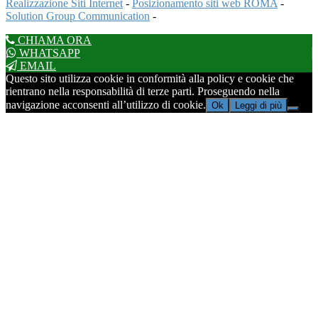
Realizzazione Siti Internet
-
Posizionamento siti web ROMA
-
Solution Group Communication
-
CHIAMA ORA
WHATSAPP
EMAIL
Questo sito utilizza cookie in conformità alla policy e cookie che
rientrano nella responsabilità di terze parti. Proseguendo nella
navigazione acconsenti all’utilizzo di cookie.
Ok
Leggi di più