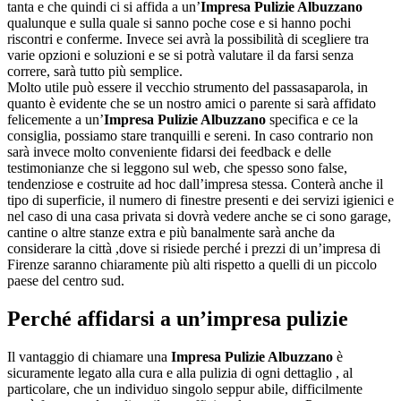
tanta e che quindi ci si affida a un’
Impresa Pulizie Albuzzano
qualunque e sulla quale si sanno poche cose e si hanno pochi
riscontri e conferme. Invece sei avrà la possibilità di scegliere tra
varie opzioni e soluzioni e se si potrà valutare il da farsi senza
correre, sarà tutto più semplice.
Molto utile può essere il vecchio strumento del passasaparola, in
quanto è evidente che se un nostro amici o parente si sarà affidato
felicemente a un’
Impresa Pulizie Albuzzano
specifica e ce la
consiglia, possiamo stare tranquilli e sereni. In caso contrario non
sarà invece molto conveniente fidarsi dei feedback e delle
testimonianze che si leggono sul web, che spesso sono false,
tendenziose e costruite ad hoc dall’impresa stessa. Conterà anche il
tipo di superficie, il numero di finestre presenti e dei servizi igienici e
nel caso di una casa privata si dovrà vedere anche se ci sono garage,
cantine o altre stanze extra e più banalmente sarà anche da
considerare la città ,dove si risiede perché i prezzi di un’impresa di
Firenze saranno chiaramente più alti rispetto a quelli di un piccolo
paese del centro sud.
Perché affidarsi a un’impresa pulizie
Il vantaggio di chiamare una
Impresa Pulizie Albuzzano
è
sicuramente legato alla cura e alla pulizia di ogni dettaglio , al
particolare, che un individuo singolo seppur abile, difficilmente