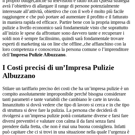
il proprio budget,anche su televisioni e radio locali Questa strategia
avrà l’obiettivo di allargare il range di persone potenzialmente
interessate all’attività, obiettivo che con il web è molto più facile
raggiungere e che può portare ad aumentare il profitto e il fatturato
in maniera rapida ed efficace. Partire bene con la propria impresa di
pulizie a livello economico sarà fondamentale visto che soprattutto
all’inizio le spese da affrontare sono davvero tante e recuperare i
soldi non è sempre facilissimo, quindi sarà fondamentale trovare
esperti di marketing sia on line che offline.,che affianchino con la
loro competenza e conoscenza la persona comune o l’imprenditore
dell’
Impresa Pulizie Albuzzano
.
I Costi precisi di un’
Impresa Pulizie
Albuzzano
Stilare un tariffario preciso dei costi che ha un’impresa pulizie è un
compito assolutamente improponibile perché bisogna considerare
tanti parametri e tante variabili che cambiano le carte in tavola.
Innanzitutto si dovrà vedere che tipo di lavoro si cerca e in che tipo
di struttura si deve fare la pulizia. La persona che deciderà di
rivolgersi a un’impresa pulizie potrà contattarne diverse e farsi fare
diversi preventivi e valutare con calma il da farsi senza farsi
prendere dalla fretta, che non è mai una buona consigliera. Infatti
può capitare che ci si trovi in una situazione nella quale l’urgenza è