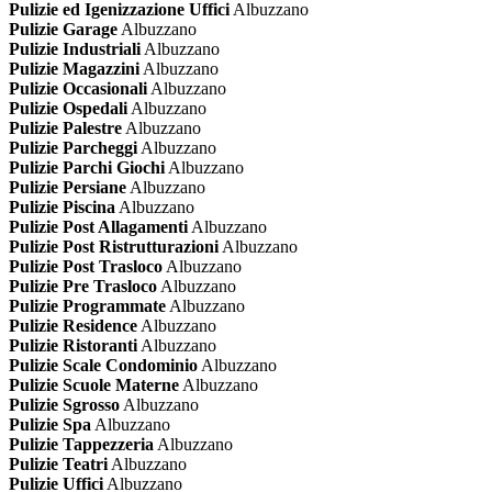
Pulizie ed Igenizzazione Uffici
Albuzzano
Pulizie Garage
Albuzzano
Pulizie Industriali
Albuzzano
Pulizie Magazzini
Albuzzano
Pulizie Occasionali
Albuzzano
Pulizie Ospedali
Albuzzano
Pulizie Palestre
Albuzzano
Pulizie Parcheggi
Albuzzano
Pulizie Parchi Giochi
Albuzzano
Pulizie Persiane
Albuzzano
Pulizie Piscina
Albuzzano
Pulizie Post Allagamenti
Albuzzano
Pulizie Post Ristrutturazioni
Albuzzano
Pulizie Post Trasloco
Albuzzano
Pulizie Pre Trasloco
Albuzzano
Pulizie Programmate
Albuzzano
Pulizie Residence
Albuzzano
Pulizie Ristoranti
Albuzzano
Pulizie Scale Condominio
Albuzzano
Pulizie Scuole Materne
Albuzzano
Pulizie Sgrosso
Albuzzano
Pulizie Spa
Albuzzano
Pulizie Tappezzeria
Albuzzano
Pulizie Teatri
Albuzzano
Pulizie Uffici
Albuzzano