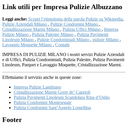
Link utili per Impresa Pulizie Albuzzano
Leggi anche:
Scopri l’etimologia della parola Pulizie su Wikipedia
,
Pulizie Aziendali Milano
,
Pulizie Condomini Milano
,
Cristallizzazione Marmi Milano
,
Pulizia Uffici Milano
,
Impresa
Pulizie Milano
,
Pulizia Palestre Milano
,
Pulizia Pavimenti
Linoleum Milano
,
Pulizie Condominiali Milano
,
pulizie Milano
,
Lavaggio Moquette Milano
,
Contatti
IMPRESA DI PULIZIE MILANO i nostri servizi Pulizie Aziendali
e di Uffici, Pulizia Condominiali, Pulizia Palestre, Pulizia Pavimenti
Linoleum, Parquet e Lavaggio Moquette, Cristallizzazione Marmi.
Effettuiamo il servizio anche in queste zone:
Impresa Pulizie Landriano
Cristallizzazione Marmi Gerre de’ Caprioli
Pulizia Pavimenti Linoleum Scandolara Ripa d’Oglio
Pulizia Condomini Montesegale
Pulizia Condomini Sant’Angelo Lomellina
Footer