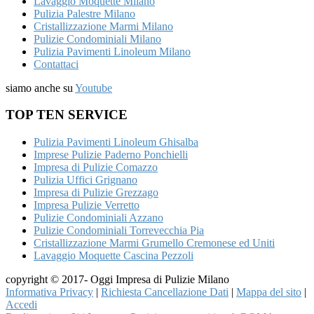
Lavaggio Moquette Milano
Pulizia Palestre Milano
Cristallizzazione Marmi Milano
Pulizie Condominiali Milano
Pulizia Pavimenti Linoleum Milano
Contattaci
siamo anche su
Youtube
TOP TEN SERVICE
Pulizia Pavimenti Linoleum Ghisalba
Imprese Pulizie Paderno Ponchielli
Impresa di Pulizie Comazzo
Pulizia Uffici Grignano
Impresa di Pulizie Grezzago
Impresa Pulizie Verretto
Pulizie Condominiali Azzano
Pulizie Condominiali Torrevecchia Pia
Cristallizzazione Marmi Grumello Cremonese ed Uniti
Lavaggio Moquette Cascina Pezzoli
copyright © 2017- Oggi Impresa di Pulizie Milano
Informativa Privacy
|
Richiesta Cancellazione Dati
|
Mappa del sito
|
Accedi