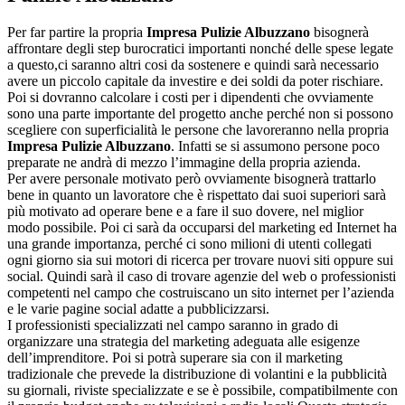
Per far partire la propria
Impresa Pulizie Albuzzano
bisognerà
affrontare degli step burocratici importanti nonché delle spese legate
a questo,ci saranno altri cosi da sostenere e quindi sarà necessario
avere un piccolo capitale da investire e dei soldi da poter rischiare.
Poi si dovranno calcolare i costi per i dipendenti che ovviamente
sono una parte importante del progetto anche perché non si possono
scegliere con superficialità le persone che lavoreranno nella propria
Impresa Pulizie Albuzzano
. Infatti se si assumono persone poco
preparate ne andrà di mezzo l’immagine della propria azienda.
Per avere personale motivato però ovviamente bisognerà trattarlo
bene in quanto un lavoratore che è rispettato dai suoi superiori sarà
più motivato ad operare bene e a fare il suo dovere, nel miglior
modo possibile. Poi ci sarà da occuparsi del marketing ed Internet ha
una grande importanza, perché ci sono milioni di utenti collegati
ogni giorno sia sui motori di ricerca per trovare nuovi siti oppure sui
social. Quindi sarà il caso di trovare agenzie del web o professionisti
competenti nel campo che costruiscano un sito internet per l’azienda
e le varie pagine social adatte a pubblicizzarsi.
I professionisti specializzati nel campo saranno in grado di
organizzare una strategia del marketing adeguata alle esigenze
dell’imprenditore. Poi si potrà superare sia con il marketing
tradizionale che prevede la distribuzione di volantini e la pubblicità
su giornali, riviste specializzate e se è possibile, compatibilmente con