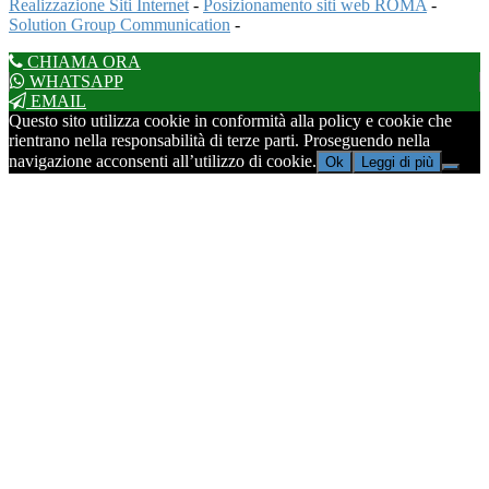
Realizzazione Siti Internet
-
Posizionamento siti web ROMA
-
Solution Group Communication
-
CHIAMA ORA
WHATSAPP
EMAIL
Questo sito utilizza cookie in conformità alla policy e cookie che
rientrano nella responsabilità di terze parti. Proseguendo nella
navigazione acconsenti all’utilizzo di cookie.
Ok
Leggi di più