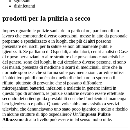
sgrassanti
disinfettanti
prodotti per la pulizia a secco
Impres riguardo le pulizie sanitarie in particolare, parliamo di un
lavoro che comprende diverse operazioni, messe in atto da personale
preparato e specializzato e in luoghi che più di altri possono
presentare dei rischi per la salute se non ottimamente puliti e
igienizzati. Se parliamo di Ospedali, ambulatori, centri analisi o Case
di riposo per anziani, o altre strutture che presentano caratteristiche
del genere, sono dei luoghi in cui circolano diverse persone, ci sono
dei malati, presenza di medicine o scarti di medicinali, oltre che la
normale sporcizia che si forma sulle pavimentazioni, arredi e infissi.
L’obiettivo quindi non è solo quello di eliminare lo sporco o il
rifiuto, piuttosto di prevenire che si possano diffondere
microrganismi batterici, infezioni e malattie in genere; infatti in
questo tipo di ambienti, le pulizie sanitarie devono essere effettuate
secondo dei criteri guida prestabiliti così che l’ambiente si mantenga
ben igienizzato e pulito. Quante volte abbiamo assistito a servizi
televisivi che denunciavano uno stato poco igienico e molto a rischio
in alcune strutture di tipo ospedaliero? Un’
Impresa Pulizie
Albuzzano
di alto livello può essere in tal senso molto utile.