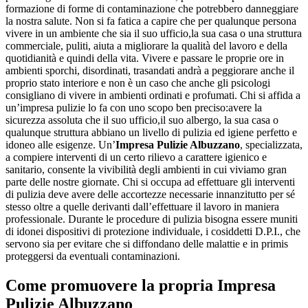
formazione di forme di contaminazione che potrebbero danneggiare
la nostra salute. Non si fa fatica a capire che per qualunque persona
vivere in un ambiente che sia il suo ufficio,la sua casa o una struttura
commerciale, puliti, aiuta a migliorare la qualità del lavoro e della
quotidianità e quindi della vita. Vivere e passare le proprie ore in
ambienti sporchi, disordinati, trasandati andrà a peggiorare anche il
proprio stato interiore e non è un caso che anche gli psicologi
consigliano di vivere in ambienti ordinati e profumati. Chi si affida a
un’impresa pulizie lo fa con uno scopo ben preciso:avere la
sicurezza assoluta che il suo ufficio,il suo albergo, la sua casa o
qualunque struttura abbiano un livello di pulizia ed igiene perfetto e
idoneo alle esigenze. Un’
Impresa Pulizie Albuzzano
, specializzata,
a compiere interventi di un certo rilievo a carattere igienico e
sanitario, consente la vivibilità degli ambienti in cui viviamo gran
parte delle nostre giornate. Chi si occupa ad effettuare gli interventi
di pulizia deve avere delle accortezze necessarie innanzitutto per sé
stesso oltre a quelle derivanti dall’effettuare il lavoro in maniera
professionale. Durante le procedure di pulizia bisogna essere muniti
di idonei dispositivi di protezione individuale, i cosiddetti D.P.I., che
servono sia per evitare che si diffondano delle malattie e in primis
proteggersi da eventuali contaminazioni.
Come promuovere la propria
Impresa
Pulizie Albuzzano