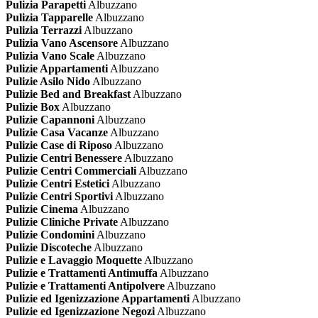
Pulizia Parapetti
Albuzzano
Pulizia Tapparelle
Albuzzano
Pulizia Terrazzi
Albuzzano
Pulizia Vano Ascensore
Albuzzano
Pulizia Vano Scale
Albuzzano
Pulizie Appartamenti
Albuzzano
Pulizie Asilo Nido
Albuzzano
Pulizie Bed and Breakfast
Albuzzano
Pulizie Box
Albuzzano
Pulizie Capannoni
Albuzzano
Pulizie Casa Vacanze
Albuzzano
Pulizie Case di Riposo
Albuzzano
Pulizie Centri Benessere
Albuzzano
Pulizie Centri Commerciali
Albuzzano
Pulizie Centri Estetici
Albuzzano
Pulizie Centri Sportivi
Albuzzano
Pulizie Cinema
Albuzzano
Pulizie Cliniche Private
Albuzzano
Pulizie Condomini
Albuzzano
Pulizie Discoteche
Albuzzano
Pulizie e Lavaggio Moquette
Albuzzano
Pulizie e Trattamenti Antimuffa
Albuzzano
Pulizie e Trattamenti Antipolvere
Albuzzano
Pulizie ed Igenizzazione Appartamenti
Albuzzano
Pulizie ed Igenizzazione Negozi
Albuzzano