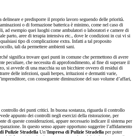
a delineare e predisporre il proprio lavoro seguendo delle priorità.
ontaminazioni o di formazione batterica è minimo, come nel caso di
oli, ad esempio quei luoghi come ambulatori o laboratori e camere di
e parto, aree di terapia intensiva etc., dove le condizioni in cui vi si
qualsiasi tipo di complicazione extra. Infatti a tal proposito
tocollo, tali da permettere ambienti sani.
erché significa trovare quei punti in comune che permettono di avere
ente peculiare, che necessita di approfondimento, al fine di superare il
ranzo, si avvede di una macchia su un bicchiere ovvero di residui di
re delle infezioni, quali herpes, irritazioni e dermatiti varie,
l’imprenditore, con conseguente diminuzione del suo volume d’affari,
ontrollo dei punti critici. In buona sostanza, riguarda il controllo
evede appunto dei controlli negli esercizi della ristorazione, per
nte di queste considerazioni, appare necessario indicare il sistema per
ta preparazione. In questo senso appare opportuno suggerire l’affidamento
i Pulizie Stradella
Un’
Impresa di Pulizie Stradella
per poter