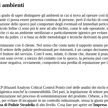
i ambienti
grado di saper distinguere gli ambienti in cui si trova ad operare così d
tante ci possa essere presenza continua di persone, però il rischio di c
ormazione dello sporco può comportare degli eventuali ed immediati peric
lo Infine ci sono poi le aree ad alto rischio, come le sale operatorie, sal
he ci sia un ambiente sterilizzato e particolarmente igienico per evitare 
ltro da pulire, ci si basa su delle metodologie e tecniche derivanti da pro
nstaurano con il cliente. Nel senso che conta tanto il rapporto umano p
ti Il settore delle pulizie professionali per ristoranti, è un campo decisam
el fruitore del servizio. Com’è noto, infatti, il cliente che, durante il p
oni sono ovvie; a mezzo del contatto con lo sporco, la persona può contrar
sione negativa, ovviamente, comporterà una perdita di reputazione per 
Hazard Analysis Critical Control Point) cioè delle analisi dei rischi e c
a igienica nonché la commestibilità. Del pari, la legislazione di settore pr
enizzazione nel processo di somministrazione del prodotto. Orbene, a fro
nti, per evitare di incappare in un controllo istituzionale, senza la gius
a di Pulizie Stradella
di alto livello. Cosa fare per aprire un’
Impresa d