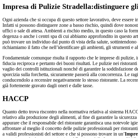
Impresa di Pulizie Stradella
:distinguere gl
Ogni azienda che si occupa di questo settore lavorativo, deve essere in 
Infatti si possono distinguere zone a basso rischio, quindi dove nonos
uffici o sale di attesa. Ambienti a rischio medio, in questo caso la f
degenza o anche i centri spa di cui abbiamo approfondito in questo artico
può trovare un individuo dal punto di vista della salute, sottintendono c
richiamiamo il fatto che nell’identificare gli ambienti, gli strumenti e a
Fondamentale comunque risulta il rapporto che le imprese di pulizie, i
fiducia reciproca e pertanto dei buoni risultati. Le pulizie nei ristoran
vaglio dei controlli istituzionali nonché di garantire la soddisfazione d
sporcizia sulla forchetta, sicuramente passerà alla concorrenza. Le ragi
conducendolo a recensire negativamente lo stesso ristorante. La recen
già fortemente gravato dagli oneri e dalle tasse.
HACCP
Quanto detto trova riscontro nella normativa relativa al sistema HACCP (
relativo alla produzione degli alimenti, al fine di garantire la sicurezz
appurare che il responsabile del ristorante garantisca una notevole igi
affrontare al meglio il concetto delle pulizie professionali per ristora
a validi professionisti del settore e che si possono trovare in un’
Impres