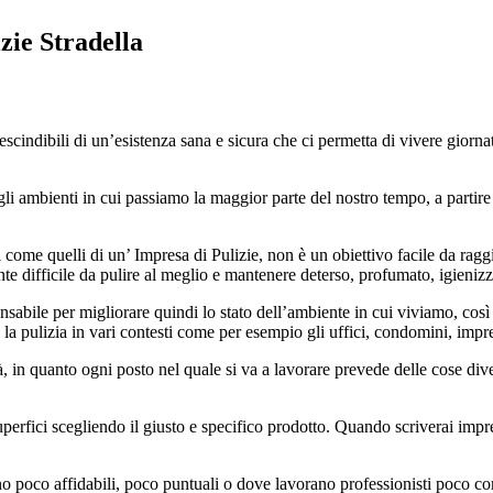
zie Stradella
scindibili di un’esistenza sana e sicura che ci permetta di vivere giornat
egli ambienti in cui passiamo la maggior parte del nostro tempo, a partir
ti come quelli di un’ Impresa di Pulizie, non è un obiettivo facile da ragg
 difficile da pulire al meglio e mantenere deterso, profumato, igienizza
sabile per migliorare quindi lo stato dell’ambiente in cui viviamo, così c
 la pulizia in vari contesti come per esempio gli uffici, condomini, impr
ità, in quanto ogni posto nel quale si va a lavorare prevede delle cose dive
uperfici scegliendo il giusto e specifico prodotto. Quando scriverai impresa
ono poco affidabili, poco puntuali o dove lavorano professionisti poco co