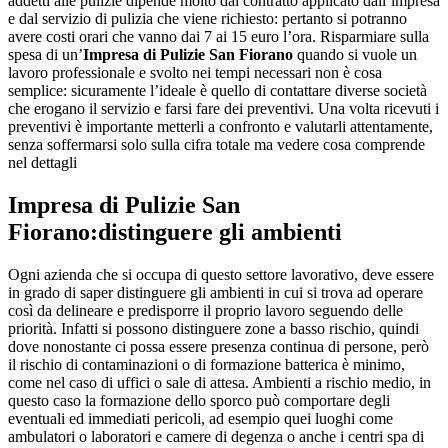
addetti alle pulizie dipende molto dal contratto applicato dall’impresa
e dal servizio di pulizia che viene richiesto: pertanto si potranno
avere costi orari che vanno dai 7 ai 15 euro l’ora. Risparmiare sulla
spesa di un’
Impresa di Pulizie San Fiorano
quando si vuole un
lavoro professionale e svolto nei tempi necessari non è cosa
semplice: sicuramente l’ideale è quello di contattare diverse società
che erogano il servizio e farsi fare dei preventivi. Una volta ricevuti i
preventivi è importante metterli a confronto e valutarli attentamente,
senza soffermarsi solo sulla cifra totale ma vedere cosa comprende
nel dettagli
Impresa di Pulizie San
Fiorano
:distinguere gli ambienti
Ogni azienda che si occupa di questo settore lavorativo, deve essere
in grado di saper distinguere gli ambienti in cui si trova ad operare
così da delineare e predisporre il proprio lavoro seguendo delle
priorità. Infatti si possono distinguere zone a basso rischio, quindi
dove nonostante ci possa essere presenza continua di persone, però
il rischio di contaminazioni o di formazione batterica è minimo,
come nel caso di uffici o sale di attesa. Ambienti a rischio medio, in
questo caso la formazione dello sporco può comportare degli
eventuali ed immediati pericoli, ad esempio quei luoghi come
ambulatori o laboratori e camere di degenza o anche i centri spa di