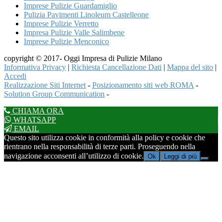
Imprese Pulizie Guardamiglio
Pulizia Pavimenti Linoleum Castelleone
Imprese Pulizie Verretto
Impresa Pulizie Valle Salimbene
Imprese Pulizie Menconico
copyright © 2017- Oggi Impresa di Pulizie Milano
Informativa Privacy
|
Richiesta Cancellazione Dati
|
Mappa del sito
|
Accedi
Realizzazione Siti Internet
-
Posizionamento siti web ROMA
-
Solution Group Communication
-
CHIAMA ORA
WHATSAPP
EMAIL
Questo sito utilizza cookie in conformità alla policy e cookie che
rientrano nella responsabilità di terze parti. Proseguendo nella
navigazione acconsenti all’utilizzo di cookie.
Ok
Leggi di più