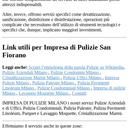
attrezzi indispensabili.
Altre, invece, offrono servizi specifici come derattizzazione,
sanificazione, disinfezione e disinfestazione, operazioni più
complicate che necessitano dell’utilizzo di strumenti tecnologici e
specifici che, dunque, implicano maggiori investimenti.
Link utili per Impresa di Pulizie San
Fiorano
Leggi anche:
Scopri l’etimologia della parola Pulizie su Wikipedia
,
Pulizie Aziendali Milano
,
Pulizie Condomini Milano
,
Cristallizzazione Marmi Milano
,
Pulizia Uffici Milano
,
Impresa
Pulizie Milano
,
Pulizia Palestre Milano
,
Pulizia Pavimenti
Linoleum Milano
,
Pulizie Condominiali Milano
,
Impresa di pulizie
Milano
,
Lavaggio Moquette Milano
,
Contatti
IMPRESA DI PULIZIE MILANO i nostri servizi Pulizie Aziendali
e di Uffici, Pulizia Condominiali, Pulizia Palestre, Pulizia Pavimenti
Linoleum, Parquet e Lavaggio Moquette, Cristallizzazione Marmi.
Effettuiamo il servizio anche in queste zone: