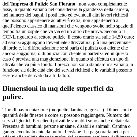
dell’
Impresa di Pulizie San Fiorano
, non sono completamente
fisse, in quanto variano nel considerare la grandezza della camera,
nel numero dei bagni, i posti letto ed eventuali altri lavori richiesti
che possono appartenere ad attività extra, non appartenenti a
quell’elenco classico di mansioni che vengono svolte nello spazio di
tempo tra un ospite che va via ed un altro che arriva. Secondo il
CCNL riguardo al settore pulizie, il costo orario sta sulle 14,50 euro;
ad esso si aggiungono l’eventuale attrezzatura, più una percentuale
di lordo e, la differenziazione se si parla di pulizia con cliente che
ancora soggiorna, o di pulizia con cliente in partenza ed in questo
caso è prevista una maggiorazione, in quanto si effettua un tipo di
attività che va più a fondo. I prezzi non sono standard ma variano in
funzione sia delle città che dei servizi richiesti e le variabili possono
essere anche derivati da altri fattori:
Dimensioni in mq delle superfici da
pulire.
Tipo di pavimentazione (moquette, laminato, gres…). Dimensioni e
quantità delle finestre e come si possono raggiungere. Numero dei
servizi igienici. Per clienti privati le variabili sono anche dettate da:
Presenza di bambini, persone anziane, disabili e animali. Cantina o
garage eventualmente da pulire. Persiane. La paga oraria netta per