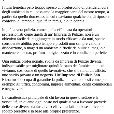
I ritmi frenetici però troppo spesso ci proibiscono di prenderci cura
degli ambienti in cui passiamo la maggior parte del nostro tempo, a
partire da quello domestico in cui ricaviamo qualche ora di riposo e
conforto, di tempo di qualità in famiglia o in coppia .
In più la vera pulizia, come quella effettuata da operatori
professionisti come quelli di un’ Impresa di Pulizie, non è un
obiettivo facile da raggiungere in modo efficace e da tutti, specie
considerate abilità, poco tempo e prodotti non sempre validi a
disposizione, o magari un ambiente difficile da pulire al meglio e
mantenere deterso, profumato, igienizzato e in condizioni perfette.
Una pulizia professionale, svolta da Impresa di Pulizie diventa
indispensabile per migliorare quindi lo stato dell’ambiente in cui
viviamo, così come di quello lavorativo, che si tratti di un ufficio,
uno studio privato o un negozio. Un’
Impresa di Pulizie San
Fiorano
si occupa di garantire la pulizia in vari contesti come per
esempio gli uffici, condomini, imprese alimentari, centri commerciali
e negozi vari.
La caratteristica principale di chi lavora in questo settore è la
versatilità, in quanto ogni posto nel quale si va a lavorare prevede
delle cose diverse da fare. La scelta verrà fatta in base al livello di
sporco presente e in base alle proprie preferenze.