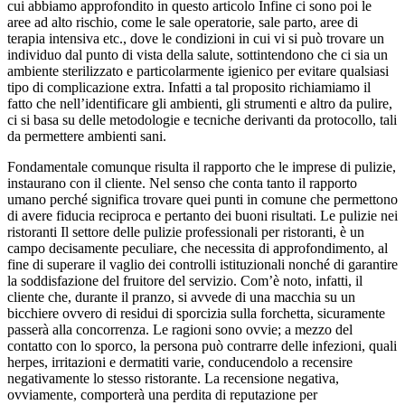
cui abbiamo approfondito in questo articolo Infine ci sono poi le
aree ad alto rischio, come le sale operatorie, sale parto, aree di
terapia intensiva etc., dove le condizioni in cui vi si può trovare un
individuo dal punto di vista della salute, sottintendono che ci sia un
ambiente sterilizzato e particolarmente igienico per evitare qualsiasi
tipo di complicazione extra. Infatti a tal proposito richiamiamo il
fatto che nell’identificare gli ambienti, gli strumenti e altro da pulire,
ci si basa su delle metodologie e tecniche derivanti da protocollo, tali
da permettere ambienti sani.
Fondamentale comunque risulta il rapporto che le imprese di pulizie,
instaurano con il cliente. Nel senso che conta tanto il rapporto
umano perché significa trovare quei punti in comune che permettono
di avere fiducia reciproca e pertanto dei buoni risultati. Le pulizie nei
ristoranti Il settore delle pulizie professionali per ristoranti, è un
campo decisamente peculiare, che necessita di approfondimento, al
fine di superare il vaglio dei controlli istituzionali nonché di garantire
la soddisfazione del fruitore del servizio. Com’è noto, infatti, il
cliente che, durante il pranzo, si avvede di una macchia su un
bicchiere ovvero di residui di sporcizia sulla forchetta, sicuramente
passerà alla concorrenza. Le ragioni sono ovvie; a mezzo del
contatto con lo sporco, la persona può contrarre delle infezioni, quali
herpes, irritazioni e dermatiti varie, conducendolo a recensire
negativamente lo stesso ristorante. La recensione negativa,
ovviamente, comporterà una perdita di reputazione per