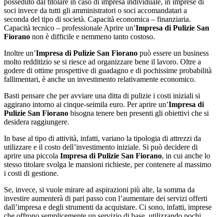
posseduto dal titolare in caso di impresa individuale, in imprese di
soci invece da tutti gli amministratori o soci accomandatari a
seconda del tipo di società. Capacità economica – finanziaria.
Capacità tecnico – professionale Aprire un’
Impresa di Pulizie San
Fiorano
non è difficile e nemmeno tanto costoso.
Inoltre un’
Impresa di Pulizie San Fiorano
può essere un business
molto redditizio se si riesce ad organizzare bene il lavoro. Oltre a
godere di ottime prospettive di guadagno e di pochissime probabilità
fallimentari, è anche un investimento relativamente economico.
Basti pensare che per avviare una ditta di pulizie i costi iniziali si
aggirano intorno ai cinque-seimila euro. Per aprire un’
Impresa di
Pulizie San Fiorano
bisogna tenere ben presenti gli obiettivi che si
desidera raggiungere.
In base al tipo di attività, infatti, variano la tipologia di attrezzi da
utilizzare e il costo dell’investimento iniziale. Si può decidere di
aprire una piccola
Impresa di Pulizie San Fiorano
, in cui anche lo
stesso titolare svolga le mansioni richieste, per contenere al massimo
i costi di gestione.
Se, invece, si vuole mirare ad aspirazioni più alte, la somma da
investire aumenterà di pari passo con l’aumentare dei servizi offerti
dall’impresa e degli strumenti da acquistare. Ci sono, infatti, imprese
che offrono semplicemente un servizio di base, utilizzando pochi