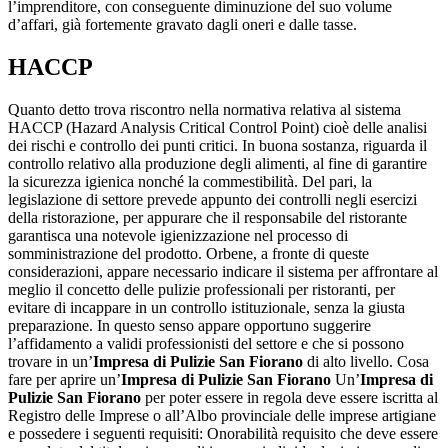
l’imprenditore, con conseguente diminuzione del suo volume
d’affari, già fortemente gravato dagli oneri e dalle tasse.
HACCP
Quanto detto trova riscontro nella normativa relativa al sistema
HACCP (Hazard Analysis Critical Control Point) cioè delle analisi
dei rischi e controllo dei punti critici. In buona sostanza, riguarda il
controllo relativo alla produzione degli alimenti, al fine di garantire
la sicurezza igienica nonché la commestibilità. Del pari, la
legislazione di settore prevede appunto dei controlli negli esercizi
della ristorazione, per appurare che il responsabile del ristorante
garantisca una notevole igienizzazione nel processo di
somministrazione del prodotto. Orbene, a fronte di queste
considerazioni, appare necessario indicare il sistema per affrontare al
meglio il concetto delle pulizie professionali per ristoranti, per
evitare di incappare in un controllo istituzionale, senza la giusta
preparazione. In questo senso appare opportuno suggerire
l’affidamento a validi professionisti del settore e che si possono
trovare in un’
Impresa di Pulizie San Fiorano
di alto livello. Cosa
fare per aprire un’
Impresa di Pulizie San Fiorano
Un’
Impresa di
Pulizie San Fiorano
per poter essere in regola deve essere iscritta al
Registro delle Imprese o all’Albo provinciale delle imprese artigiane
e possedere i seguenti requisiti: Onorabilità requisito che deve essere