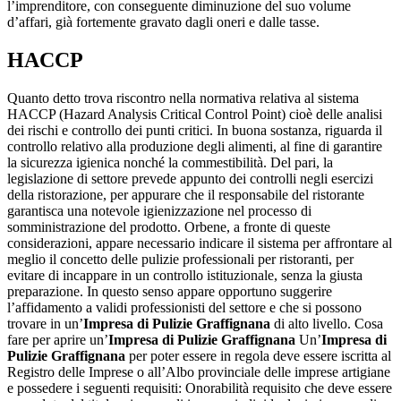
l’imprenditore, con conseguente diminuzione del suo volume
d’affari, già fortemente gravato dagli oneri e dalle tasse.
HACCP
Quanto detto trova riscontro nella normativa relativa al sistema
HACCP (Hazard Analysis Critical Control Point) cioè delle analisi
dei rischi e controllo dei punti critici. In buona sostanza, riguarda il
controllo relativo alla produzione degli alimenti, al fine di garantire
la sicurezza igienica nonché la commestibilità. Del pari, la
legislazione di settore prevede appunto dei controlli negli esercizi
della ristorazione, per appurare che il responsabile del ristorante
garantisca una notevole igienizzazione nel processo di
somministrazione del prodotto. Orbene, a fronte di queste
considerazioni, appare necessario indicare il sistema per affrontare al
meglio il concetto delle pulizie professionali per ristoranti, per
evitare di incappare in un controllo istituzionale, senza la giusta
preparazione. In questo senso appare opportuno suggerire
l’affidamento a validi professionisti del settore e che si possono
trovare in un’
Impresa di Pulizie Graffignana
di alto livello. Cosa
fare per aprire un’
Impresa di Pulizie Graffignana
Un’
Impresa di
Pulizie Graffignana
per poter essere in regola deve essere iscritta al
Registro delle Imprese o all’Albo provinciale delle imprese artigiane
e possedere i seguenti requisiti: Onorabilità requisito che deve essere