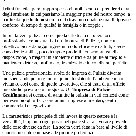
I ritmi frenetici però troppo spesso ci proibiscono di prenderci cura
degli ambienti in cui passiamo la maggior parte del nostro tempo, a
partire da quello domestico in cui ricaviamo qualche ora di riposo e
conforto, di tempo di qualità in famiglia o in coppia .
In più la vera pulizia, come quella effettuata da operatori
professionisti come quelli di un’ Impresa di Pulizie, non è un
obiettivo facile da raggiungere in modo efficace e da tutti, specie
considerate abilità, poco tempo e prodotti non sempre validi a
disposizione, o magari un ambiente difficile da pulire al meglio e
mantenere deterso, profumato, igienizzato e in condizioni perfette.
Una pulizia professionale, svolta da Impresa di Pulizie diventa
indispensabile per migliorare quindi lo stato dell’ambiente in cui
viviamo, così come di quello lavorativo, che si tratti di un ufficio,
uno studio privato o un negozio. Un’
Impresa di Pulizie
Graffignana
si occupa di garantire la pulizia in vari contesti come
per esempio gli uffici, condomini, imprese alimentari, centri
commerciali e negozi vari.
La caratteristica principale di chi lavora in questo settore è la
versatilità, in quanto ogni posto nel quale si va a lavorare prevede
delle cose diverse da fare. La scelta verrà fatta in base al livello di
sporco presente e in base alle proprie preferenze.