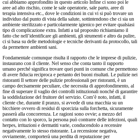
cui abbiamo approfondito in questo articolo Infine ci sono poi le
aree ad alto rischio, come le sale operatorie, sale parto, aree di
terapia intensiva etc., dove le condizioni in cui vi si può trovare un
individuo dal punto di vista della salute, sottintendono che ci sia un
ambiente sterilizzato e particolarmente igienico per evitare qualsiasi
tipo di complicazione extra. Infatti a tal proposito richiamiamo il
fatto che nell’identificare gli ambienti, gli strumenti e altro da pulire,
ci si basa su delle metodologie e tecniche derivanti da protocollo, tali
da permettere ambienti sani.
Fondamentale comunque risulta il rapporto che le imprese di pulizie,
instaurano con il cliente. Nel senso che conta tanto il rapporto
umano perché significa trovare quei punti in comune che permettono
di avere fiducia reciproca e pertanto dei buoni risultati. Le pulizie nei
ristoranti Il settore delle pulizie professionali per ristoranti, è un
campo decisamente peculiare, che necessita di approfondimento, al
fine di superare il vaglio dei controlli istituzionali nonché di garantire
la soddisfazione del fruitore del servizio. Com’è noto, infatti, il
cliente che, durante il pranzo, si avvede di una macchia su un
bicchiere ovvero di residui di sporcizia sulla forchetta, sicuramente
passerà alla concorrenza. Le ragioni sono ovvie; a mezzo del
contatto con lo sporco, la persona può contrarre delle infezioni, quali
herpes, irritazioni e dermatiti varie, conducendolo a recensire
negativamente lo stesso ristorante. La recensione negativa,
ovviamente, comporterà una perdita di reputazione per