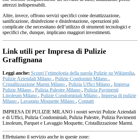
attrezzi indispensabili.
Altre, invece, offrono servizi specifici come derattizzazione,
sanificazione, disinfezione e disinfestazione, operazioni più
complicate che necessitano dell’utilizzo di strumenti tecnologici e
specifici che, dunque, implicano maggiori investimenti.
Link utili per Impresa di Pulizie
Graffignana
Leggi anche:
Scopri l’etimologia della parola Pulizie su Wikipedia
,
Pulizie Aziendali Milano
,
Pulizie Condomini Milano
,
Cristallizzazione Marmi Milano
,
Pulizia Uffici Milano
,
Impresa
Pulizie Milano
,
Pulizia Palestre Milano
,
Pulizia Pavimenti
Linoleum Milano
,
Pulizie Condominiali Milano
,
Impresa di pulizie
Milano
,
Lavaggio Moquette Milano
,
Contatti
IMPRESA DI PULIZIE MILANO i nostri servizi Pulizie Aziendali
e di Uffici, Pulizia Condominiali, Pulizia Palestre, Pulizia Pavimenti
Linoleum, Parquet e Lavaggio Moquette, Cristallizzazione Marmi.
Effettuiamo il servizio anche in queste zone: