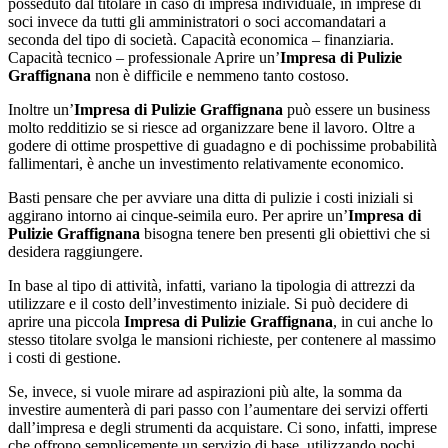
posseduto dal titolare in caso di impresa individuale, in imprese di
soci invece da tutti gli amministratori o soci accomandatari a
seconda del tipo di società. Capacità economica – finanziaria.
Capacità tecnico – professionale Aprire un’
Impresa di Pulizie
Graffignana
non è difficile e nemmeno tanto costoso.
Inoltre un’
Impresa di Pulizie Graffignana
può essere un business
molto redditizio se si riesce ad organizzare bene il lavoro. Oltre a
godere di ottime prospettive di guadagno e di pochissime probabilità
fallimentari, è anche un investimento relativamente economico.
Basti pensare che per avviare una ditta di pulizie i costi iniziali si
aggirano intorno ai cinque-seimila euro. Per aprire un’
Impresa di
Pulizie Graffignana
bisogna tenere ben presenti gli obiettivi che si
desidera raggiungere.
In base al tipo di attività, infatti, variano la tipologia di attrezzi da
utilizzare e il costo dell’investimento iniziale. Si può decidere di
aprire una piccola
Impresa di Pulizie Graffignana
, in cui anche lo
stesso titolare svolga le mansioni richieste, per contenere al massimo
i costi di gestione.
Se, invece, si vuole mirare ad aspirazioni più alte, la somma da
investire aumenterà di pari passo con l’aumentare dei servizi offerti
dall’impresa e degli strumenti da acquistare. Ci sono, infatti, imprese
che offrono semplicemente un servizio di base, utilizzando pochi