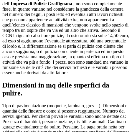
dell’
Impresa di Pulizie Graffignana
, non sono completamente
fisse, in quanto variano nel considerare la grandezza della camera,
nel numero dei bagni, i posti letto ed eventuali altri lavori richiesti
che possono appartenere ad attività extra, non appartenenti a
quell’elenco classico di mansioni che vengono svolte nello spazio di
tempo tra un ospite che va via ed un altro che arriva. Secondo il
CCNL riguardo al settore pulizie, il costo orario sta sulle 14,50 euro;
ad esso si aggiungono l’eventuale attrezzatura, più una percentuale
di lordo e, la differenziazione se si parla di pulizia con cliente che
ancora soggiorna, o di pulizia con cliente in partenza ed in questo
caso è prevista una maggiorazione, in quanto si effettua un tipo di
attività che va più a fondo. I prezzi non sono standard ma variano in
funzione sia delle città che dei servizi richiesti e le variabili possono
essere anche derivati da altri fattori:
Dimensioni in mq delle superfici da
pulire.
Tipo di pavimentazione (moquette, laminato, gres…). Dimensioni e
quantità delle finestre e come si possono raggiungere. Numero dei
servizi igienici. Per clienti privati le variabili sono anche dettate da:
Presenza di bambini, persone anziane, disabili e animali. Cantina o
garage eventualmente da pulire. Persiane. La paga oraria netta per