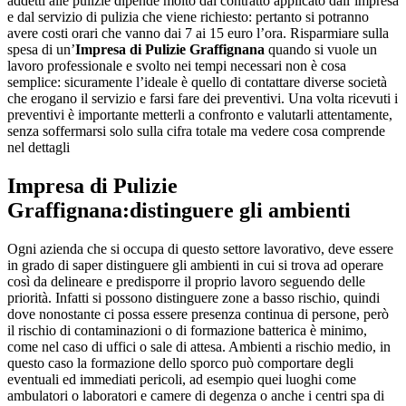
addetti alle pulizie dipende molto dal contratto applicato dall’impresa
e dal servizio di pulizia che viene richiesto: pertanto si potranno
avere costi orari che vanno dai 7 ai 15 euro l’ora. Risparmiare sulla
spesa di un’
Impresa di Pulizie Graffignana
quando si vuole un
lavoro professionale e svolto nei tempi necessari non è cosa
semplice: sicuramente l’ideale è quello di contattare diverse società
che erogano il servizio e farsi fare dei preventivi. Una volta ricevuti i
preventivi è importante metterli a confronto e valutarli attentamente,
senza soffermarsi solo sulla cifra totale ma vedere cosa comprende
nel dettagli
Impresa di Pulizie
Graffignana
:distinguere gli ambienti
Ogni azienda che si occupa di questo settore lavorativo, deve essere
in grado di saper distinguere gli ambienti in cui si trova ad operare
così da delineare e predisporre il proprio lavoro seguendo delle
priorità. Infatti si possono distinguere zone a basso rischio, quindi
dove nonostante ci possa essere presenza continua di persone, però
il rischio di contaminazioni o di formazione batterica è minimo,
come nel caso di uffici o sale di attesa. Ambienti a rischio medio, in
questo caso la formazione dello sporco può comportare degli
eventuali ed immediati pericoli, ad esempio quei luoghi come
ambulatori o laboratori e camere di degenza o anche i centri spa di