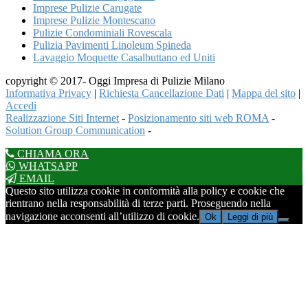
Imprese Pulizie Carugate
Imprese Pulizie Montescano
Pulizie Condominiali Rovescala
Pulizia Pavimenti Linoleum Spineda
Lavaggio Moquette Casalbuttano ed Uniti
copyright © 2017- Oggi Impresa di Pulizie Milano
Informativa Privacy
|
Richiesta Cancellazione Dati
|
Mappa del sito
|
Accedi
Realizzazione Siti Internet
-
Posizionamento siti web ROMA
-
Solution Group Communication
-
CHIAMA ORA
WHATSAPP
EMAIL
Questo sito utilizza cookie in conformità alla policy e cookie che
rientrano nella responsabilità di terze parti. Proseguendo nella
navigazione acconsenti all’utilizzo di cookie.
Ok
Leggi di più