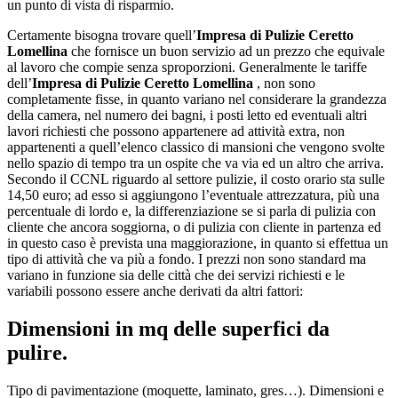
un punto di vista di risparmio.
Certamente bisogna trovare quell’
Impresa di Pulizie Ceretto
Lomellina
che fornisce un buon servizio ad un prezzo che equivale
al lavoro che compie senza sproporzioni. Generalmente le tariffe
dell’
Impresa di Pulizie Ceretto Lomellina
, non sono
completamente fisse, in quanto variano nel considerare la grandezza
della camera, nel numero dei bagni, i posti letto ed eventuali altri
lavori richiesti che possono appartenere ad attività extra, non
appartenenti a quell’elenco classico di mansioni che vengono svolte
nello spazio di tempo tra un ospite che va via ed un altro che arriva.
Secondo il CCNL riguardo al settore pulizie, il costo orario sta sulle
14,50 euro; ad esso si aggiungono l’eventuale attrezzatura, più una
percentuale di lordo e, la differenziazione se si parla di pulizia con
cliente che ancora soggiorna, o di pulizia con cliente in partenza ed
in questo caso è prevista una maggiorazione, in quanto si effettua un
tipo di attività che va più a fondo. I prezzi non sono standard ma
variano in funzione sia delle città che dei servizi richiesti e le
variabili possono essere anche derivati da altri fattori:
Dimensioni in mq delle superfici da
pulire.
Tipo di pavimentazione (moquette, laminato, gres…). Dimensioni e