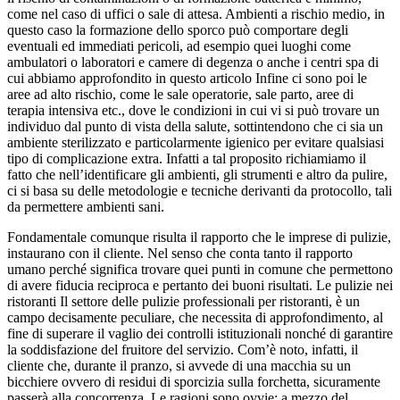
come nel caso di uffici o sale di attesa. Ambienti a rischio medio, in
questo caso la formazione dello sporco può comportare degli
eventuali ed immediati pericoli, ad esempio quei luoghi come
ambulatori o laboratori e camere di degenza o anche i centri spa di
cui abbiamo approfondito in questo articolo Infine ci sono poi le
aree ad alto rischio, come le sale operatorie, sale parto, aree di
terapia intensiva etc., dove le condizioni in cui vi si può trovare un
individuo dal punto di vista della salute, sottintendono che ci sia un
ambiente sterilizzato e particolarmente igienico per evitare qualsiasi
tipo di complicazione extra. Infatti a tal proposito richiamiamo il
fatto che nell’identificare gli ambienti, gli strumenti e altro da pulire,
ci si basa su delle metodologie e tecniche derivanti da protocollo, tali
da permettere ambienti sani.
Fondamentale comunque risulta il rapporto che le imprese di pulizie,
instaurano con il cliente. Nel senso che conta tanto il rapporto
umano perché significa trovare quei punti in comune che permettono
di avere fiducia reciproca e pertanto dei buoni risultati. Le pulizie nei
ristoranti Il settore delle pulizie professionali per ristoranti, è un
campo decisamente peculiare, che necessita di approfondimento, al
fine di superare il vaglio dei controlli istituzionali nonché di garantire
la soddisfazione del fruitore del servizio. Com’è noto, infatti, il
cliente che, durante il pranzo, si avvede di una macchia su un
bicchiere ovvero di residui di sporcizia sulla forchetta, sicuramente
passerà alla concorrenza. Le ragioni sono ovvie; a mezzo del