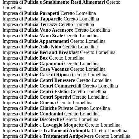
Impresa di
Pulizia e Smaltimento Resti Alimentari
Ceretto
Lomellina
Impresa di
Pulizia Parapetti
Ceretto Lomellina
Impresa di
Pulizia Tapparelle
Ceretto Lomellina
Impresa di
Pulizia Terrazzi
Ceretto Lomellina
Impresa di
Pulizia Vano Ascensore
Ceretto Lomellina
Impresa di
Pulizia Vano Scale
Ceretto Lomellina
Impresa di
Pulizie Appartamenti
Ceretto Lomellina
Impresa di
Pulizie Asilo Nido
Ceretto Lomellina
Impresa di
Pulizie Bed and Breakfast
Ceretto Lomellina
Impresa di
Pulizie Box
Ceretto Lomellina
Impresa di
Pulizie Capannoni
Ceretto Lomellina
Impresa di
Pulizie Casa Vacanze
Ceretto Lomellina
Impresa di
Pulizie Case di Riposo
Ceretto Lomellina
Impresa di
Pulizie Centri Benessere
Ceretto Lomellina
Impresa di
Pulizie Centri Commerciali
Ceretto Lomellina
Impresa di
Pulizie Centri Estetici
Ceretto Lomellina
Impresa di
Pulizie Centri Sportivi
Ceretto Lomellina
Impresa di
Pulizie Cinema
Ceretto Lomellina
Impresa di
Pulizie Cliniche Private
Ceretto Lomellina
Impresa di
Pulizie Condomini
Ceretto Lomellina
Impresa di
Pulizie Discoteche
Ceretto Lomellina
Impresa di
Pulizie e Lavaggio Moquette
Ceretto Lomellina
Impresa di
Pulizie e Trattamenti Antimuffa
Ceretto Lomellina
Impresa di
Pulizie e Trattamenti Antipolvere
Ceretto Lomellina