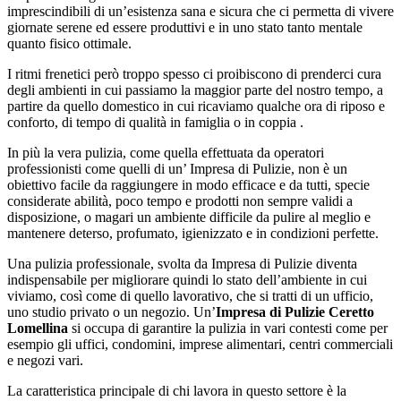
imprescindibili di un’esistenza sana e sicura che ci permetta di vivere
giornate serene ed essere produttivi e in uno stato tanto mentale
quanto fisico ottimale.
I ritmi frenetici però troppo spesso ci proibiscono di prenderci cura
degli ambienti in cui passiamo la maggior parte del nostro tempo, a
partire da quello domestico in cui ricaviamo qualche ora di riposo e
conforto, di tempo di qualità in famiglia o in coppia .
In più la vera pulizia, come quella effettuata da operatori
professionisti come quelli di un’ Impresa di Pulizie, non è un
obiettivo facile da raggiungere in modo efficace e da tutti, specie
considerate abilità, poco tempo e prodotti non sempre validi a
disposizione, o magari un ambiente difficile da pulire al meglio e
mantenere deterso, profumato, igienizzato e in condizioni perfette.
Una pulizia professionale, svolta da Impresa di Pulizie diventa
indispensabile per migliorare quindi lo stato dell’ambiente in cui
viviamo, così come di quello lavorativo, che si tratti di un ufficio,
uno studio privato o un negozio. Un’
Impresa di Pulizie Ceretto
Lomellina
si occupa di garantire la pulizia in vari contesti come per
esempio gli uffici, condomini, imprese alimentari, centri commerciali
e negozi vari.
La caratteristica principale di chi lavora in questo settore è la