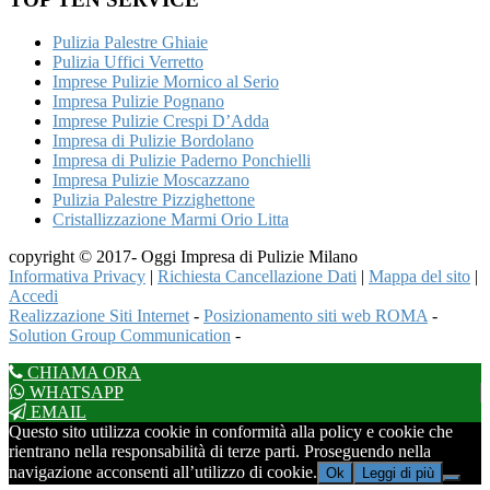
Pulizia Palestre Ghiaie
Pulizia Uffici Verretto
Imprese Pulizie Mornico al Serio
Impresa Pulizie Pognano
Imprese Pulizie Crespi D’Adda
Impresa di Pulizie Bordolano
Impresa di Pulizie Paderno Ponchielli
Impresa Pulizie Moscazzano
Pulizia Palestre Pizzighettone
Cristallizzazione Marmi Orio Litta
copyright © 2017- Oggi Impresa di Pulizie Milano
Informativa Privacy
|
Richiesta Cancellazione Dati
|
Mappa del sito
|
Accedi
Realizzazione Siti Internet
-
Posizionamento siti web ROMA
-
Solution Group Communication
-
CHIAMA ORA
WHATSAPP
EMAIL
Questo sito utilizza cookie in conformità alla policy e cookie che
rientrano nella responsabilità di terze parti. Proseguendo nella
navigazione acconsenti all’utilizzo di cookie.
Ok
Leggi di più