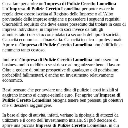
Cosa fare per aprire un’
Impresa di Pulizie Ceretto Lomellina
Un’
Impresa di Pulizie Ceretto Lomellina
per poter essere in
regola deve essere iscritta al Registro delle Imprese o all’Albo
provinciale delle imprese artigiane e possedere i seguenti requisiti:
Onorabilità requisito che deve essere posseduto dal titolare in caso di
impresa individuale, in imprese di soci invece da tutti gli
amministratori o soci accomandatari a seconda del tipo di società.
Capacità economica – finanziaria. Capacità tecnico – professionale
Aprire un’
Impresa di Pulizie Ceretto Lomellina
non è difficile e
nemmeno tanto costoso.
Inoltre un’
Impresa di Pulizie Ceretto Lomellina
può essere un
business molto redditizio se si riesce ad organizzare bene il lavoro.
Oltre a godere di ottime prospettive di guadagno e di pochissime
probabilità fallimentari, è anche un investimento relativamente
economico.
Basti pensare che per avviare una ditta di pulizie i costi iniziali si
aggirano intorno ai cinque-seimila euro. Per aprire un’
Impresa di
Pulizie Ceretto Lomellina
bisogna tenere ben presenti gli obiettivi
che si desidera raggiungere.
In base al tipo di attività, infatti, variano la tipologia di attrezzi da
utilizzare e il costo dell’investimento iniziale. Si può decidere di
aprire una piccola
Impresa di Pulizie Ceretto Lomellina
, in cui