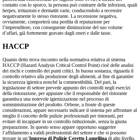
contatto con lo sporco, la persona può contrarre delle infezioni, quali
herpes, irritazioni e dermatiti varie, conducendolo a recensire
negativamente lo stesso ristorante. La recensione negativa,
ovviamente, comporterà una perdita di reputazione per
l’imprenditore, con conseguente diminuzione del suo volume
d’affari, già fortemente gravato dagli oneri e dalle tasse.
HACCP
Quanto detto trova riscontro nella normativa relativa al sistema
HACCP (Hazard Analysis Critical Control Point) cioè delle analisi
dei rischi e controllo dei punti critici. In buona sostanza, riguarda il
controllo relativo alla produzione degli alimenti, al fine di garantire
la sicurezza igienica nonché la commestibilità. Del pari, la
legislazione di settore prevede appunto dei controlli negli esercizi
della ristorazione, per appurare che il responsabile del ristorante
garantisca una notevole igienizzazione nel processo di
somministrazione del prodotto. Orbene, a fronte di queste
considerazioni, appare necessario indicare il sistema per affrontare al
meglio il concetto delle pulizie professionali per ristoranti, per
evitare di incappare in un controllo istituzionale, senza la giusta
preparazione. In questo senso appare opportuno suggerire
l’affidamento a validi professionisti del settore e che si possono
trovare in un’
Impresa di Pulizie Ceretto Lomellina
di alto livello.