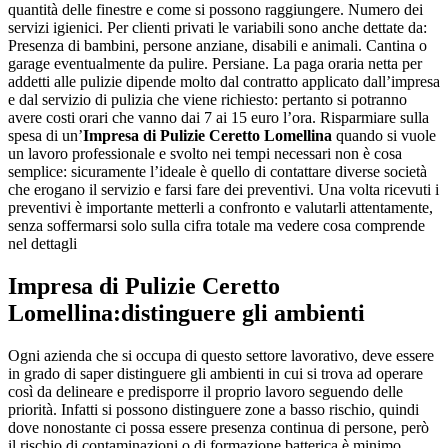
quantità delle finestre e come si possono raggiungere. Numero dei
servizi igienici. Per clienti privati le variabili sono anche dettate da:
Presenza di bambini, persone anziane, disabili e animali. Cantina o
garage eventualmente da pulire. Persiane. La paga oraria netta per
addetti alle pulizie dipende molto dal contratto applicato dall’impresa
e dal servizio di pulizia che viene richiesto: pertanto si potranno
avere costi orari che vanno dai 7 ai 15 euro l’ora. Risparmiare sulla
spesa di un’
Impresa di Pulizie Ceretto Lomellina
quando si vuole
un lavoro professionale e svolto nei tempi necessari non è cosa
semplice: sicuramente l’ideale è quello di contattare diverse società
che erogano il servizio e farsi fare dei preventivi. Una volta ricevuti i
preventivi è importante metterli a confronto e valutarli attentamente,
senza soffermarsi solo sulla cifra totale ma vedere cosa comprende
nel dettagli
Impresa di Pulizie Ceretto
Lomellina
:distinguere gli ambienti
Ogni azienda che si occupa di questo settore lavorativo, deve essere
in grado di saper distinguere gli ambienti in cui si trova ad operare
così da delineare e predisporre il proprio lavoro seguendo delle
priorità. Infatti si possono distinguere zone a basso rischio, quindi
dove nonostante ci possa essere presenza continua di persone, però
il rischio di contaminazioni o di formazione batterica è minimo,