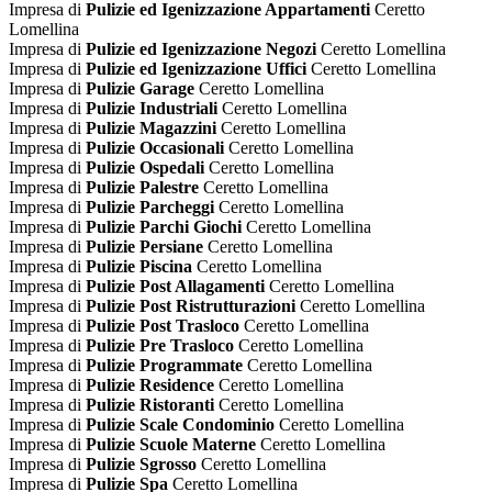
Impresa di
Pulizie ed Igenizzazione Appartamenti
Ceretto
Lomellina
Impresa di
Pulizie ed Igenizzazione Negozi
Ceretto Lomellina
Impresa di
Pulizie ed Igenizzazione Uffici
Ceretto Lomellina
Impresa di
Pulizie Garage
Ceretto Lomellina
Impresa di
Pulizie Industriali
Ceretto Lomellina
Impresa di
Pulizie Magazzini
Ceretto Lomellina
Impresa di
Pulizie Occasionali
Ceretto Lomellina
Impresa di
Pulizie Ospedali
Ceretto Lomellina
Impresa di
Pulizie Palestre
Ceretto Lomellina
Impresa di
Pulizie Parcheggi
Ceretto Lomellina
Impresa di
Pulizie Parchi Giochi
Ceretto Lomellina
Impresa di
Pulizie Persiane
Ceretto Lomellina
Impresa di
Pulizie Piscina
Ceretto Lomellina
Impresa di
Pulizie Post Allagamenti
Ceretto Lomellina
Impresa di
Pulizie Post Ristrutturazioni
Ceretto Lomellina
Impresa di
Pulizie Post Trasloco
Ceretto Lomellina
Impresa di
Pulizie Pre Trasloco
Ceretto Lomellina
Impresa di
Pulizie Programmate
Ceretto Lomellina
Impresa di
Pulizie Residence
Ceretto Lomellina
Impresa di
Pulizie Ristoranti
Ceretto Lomellina
Impresa di
Pulizie Scale Condominio
Ceretto Lomellina
Impresa di
Pulizie Scuole Materne
Ceretto Lomellina
Impresa di
Pulizie Sgrosso
Ceretto Lomellina
Impresa di
Pulizie Spa
Ceretto Lomellina