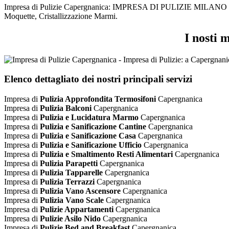
Impresa di Pulizie Capergnanica: IMPRESA DI PULIZIE MILANO i nostri
Moquette, Cristallizzazione Marmi.
I nosti 
Elenco dettagliato dei nostri principali servizi
Impresa di
Pulizia Approfondita Termosifoni
Capergnanica
Impresa di
Pulizia Balconi
Capergnanica
Impresa di
Pulizia e Lucidatura Marmo
Capergnanica
Impresa di
Pulizia e Sanificazione Cantine
Capergnanica
Impresa di
Pulizia e Sanificazione Casa
Capergnanica
Impresa di
Pulizia e Sanificazione Ufficio
Capergnanica
Impresa di
Pulizia e Smaltimento Resti Alimentari
Capergnanica
Impresa di
Pulizia Parapetti
Capergnanica
Impresa di
Pulizia Tapparelle
Capergnanica
Impresa di
Pulizia Terrazzi
Capergnanica
Impresa di
Pulizia Vano Ascensore
Capergnanica
Impresa di
Pulizia Vano Scale
Capergnanica
Impresa di
Pulizie Appartamenti
Capergnanica
Impresa di
Pulizie Asilo Nido
Capergnanica
Impresa di
Pulizie Bed and Breakfast
Capergnanica