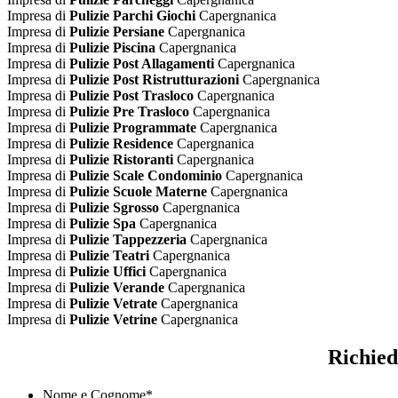
Impresa di
Pulizie Parchi Giochi
Capergnanica
Impresa di
Pulizie Persiane
Capergnanica
Impresa di
Pulizie Piscina
Capergnanica
Impresa di
Pulizie Post Allagamenti
Capergnanica
Impresa di
Pulizie Post Ristrutturazioni
Capergnanica
Impresa di
Pulizie Post Trasloco
Capergnanica
Impresa di
Pulizie Pre Trasloco
Capergnanica
Impresa di
Pulizie Programmate
Capergnanica
Impresa di
Pulizie Residence
Capergnanica
Impresa di
Pulizie Ristoranti
Capergnanica
Impresa di
Pulizie Scale Condominio
Capergnanica
Impresa di
Pulizie Scuole Materne
Capergnanica
Impresa di
Pulizie Sgrosso
Capergnanica
Impresa di
Pulizie Spa
Capergnanica
Impresa di
Pulizie Tappezzeria
Capergnanica
Impresa di
Pulizie Teatri
Capergnanica
Impresa di
Pulizie Uffici
Capergnanica
Impresa di
Pulizie Verande
Capergnanica
Impresa di
Pulizie Vetrate
Capergnanica
Impresa di
Pulizie Vetrine
Capergnanica
Richied
Nome e Cognome
*