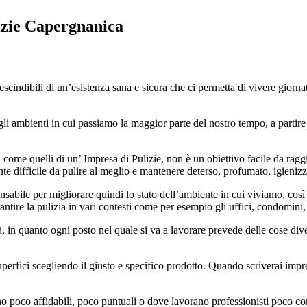
izie Capergnanica
scindibili di un’esistenza sana e sicura che ci permetta di vivere giornat
egli ambienti in cui passiamo la maggior parte del nostro tempo, a partir
ti come quelli di un’ Impresa di Pulizie, non è un obiettivo facile da ragg
 difficile da pulire al meglio e mantenere deterso, profumato, igienizza
sabile per migliorare quindi lo stato dell’ambiente in cui viviamo, così c
antire la pulizia in vari contesti come per esempio gli uffici, condomini,
ità, in quanto ogni posto nel quale si va a lavorare prevede delle cose dive
uperfici scegliendo il giusto e specifico prodotto. Quando scriverai impresa
ono poco affidabili, poco puntuali o dove lavorano professionisti poco co