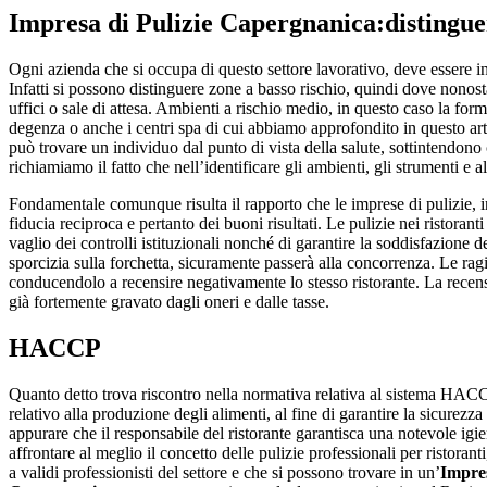
Impresa di Pulizie Capergnanica
:distingue
Ogni azienda che si occupa di questo settore lavorativo, deve essere in 
Infatti si possono distinguere zone a basso rischio, quindi dove nonos
uffici o sale di attesa. Ambienti a rischio medio, in questo caso la f
degenza o anche i centri spa di cui abbiamo approfondito in questo artico
può trovare un individuo dal punto di vista della salute, sottintendono c
richiamiamo il fatto che nell’identificare gli ambienti, gli strumenti e a
Fondamentale comunque risulta il rapporto che le imprese di pulizie, i
fiducia reciproca e pertanto dei buoni risultati. Le pulizie nei ristoran
vaglio dei controlli istituzionali nonché di garantire la soddisfazione d
sporcizia sulla forchetta, sicuramente passerà alla concorrenza. Le ragi
conducendolo a recensire negativamente lo stesso ristorante. La recen
già fortemente gravato dagli oneri e dalle tasse.
HACCP
Quanto detto trova riscontro nella normativa relativa al sistema HACCP (
relativo alla produzione degli alimenti, al fine di garantire la sicurezz
appurare che il responsabile del ristorante garantisca una notevole igi
affrontare al meglio il concetto delle pulizie professionali per ristora
a validi professionisti del settore e che si possono trovare in un’
Impres