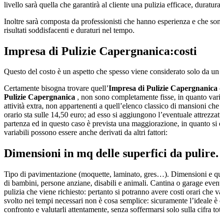
livello sarà quella che garantirà al cliente una pulizia efficace, duratur
Inoltre sarà composta da professionisti che hanno esperienza e che sono 
risultati soddisfacenti e duraturi nel tempo.
Impresa di Pulizie Capergnanica
:costi
Questo del costo è un aspetto che spesso viene considerato solo da un 
Certamente bisogna trovare quell’
Impresa di Pulizie Capergnanica
Pulizie Capergnanica
, non sono completamente fisse, in quanto varia
attività extra, non appartenenti a quell’elenco classico di mansioni ch
orario sta sulle 14,50 euro; ad esso si aggiungono l’eventuale attrezzatu
partenza ed in questo caso è prevista una maggiorazione, in quanto si ef
variabili possono essere anche derivati da altri fattori:
Dimensioni in mq delle superfici da pulire.
Tipo di pavimentazione (moquette, laminato, gres…). Dimensioni e quant
di bambini, persone anziane, disabili e animali. Cantina o garage event
pulizia che viene richiesto: pertanto si potranno avere costi orari che 
svolto nei tempi necessari non è cosa semplice: sicuramente l’ideale è qu
confronto e valutarli attentamente, senza soffermarsi solo sulla cifra 