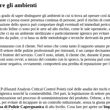
re gli ambienti
grado di saper distinguere gli ambienti in cui si trova ad operare così d
tante ci possa essere presenza continua di persone, però il rischio di c
ormazione dello sporco può comportare degli eventuali ed immediati peric
lo Infine ci sono poi le aree ad alto rischio, come le sale operatorie, sal
he ci sia un ambiente sterilizzato e particolarmente igienico per evitare 
ltro da pulire, ci si basa su delle metodologie e tecniche derivanti da pro
nstaurano con il cliente. Nel senso che conta tanto il rapporto umano p
ti Il settore delle pulizie professionali per ristoranti, è un campo decisam
el fruitore del servizio. Com’è noto, infatti, il cliente che, durante il p
oni sono ovvie; a mezzo del contatto con lo sporco, la persona può contrar
sione negativa, ovviamente, comporterà una perdita di reputazione per 
Hazard Analysis Critical Control Point) cioè delle analisi dei rischi e c
a igienica nonché la commestibilità. Del pari, la legislazione di settore pr
enizzazione nel processo di somministrazione del prodotto. Orbene, a fro
nti, per evitare di incappare in un controllo istituzionale, senza la gius
a di Pulizie Capergnanica
di alto livello. Cosa fare per aprire un’
Imp