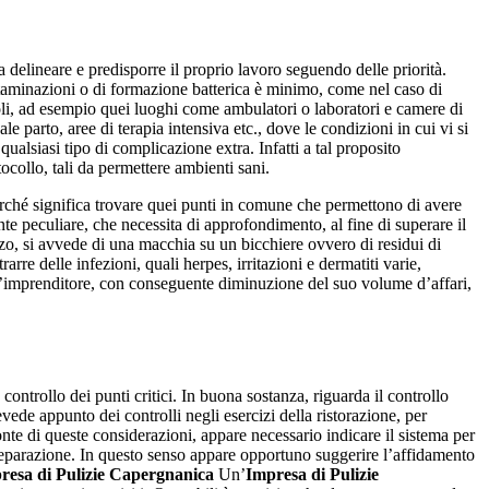
a delineare e predisporre il proprio lavoro seguendo delle priorità.
ontaminazioni o di formazione batterica è minimo, come nel caso di
oli, ad esempio quei luoghi come ambulatori o laboratori e camere di
e parto, aree di terapia intensiva etc., dove le condizioni in cui vi si
qualsiasi tipo di complicazione extra. Infatti a tal proposito
tocollo, tali da permettere ambienti sani.
erché significa trovare quei punti in comune che permettono di avere
ente peculiare, che necessita di approfondimento, al fine di superare il
ranzo, si avvede di una macchia su un bicchiere ovvero di residui di
re delle infezioni, quali herpes, irritazioni e dermatiti varie,
l’imprenditore, con conseguente diminuzione del suo volume d’affari,
ontrollo dei punti critici. In buona sostanza, riguarda il controllo
evede appunto dei controlli negli esercizi della ristorazione, per
nte di queste considerazioni, appare necessario indicare il sistema per
ta preparazione. In questo senso appare opportuno suggerire l’affidamento
resa di Pulizie Capergnanica
Un’
Impresa di Pulizie