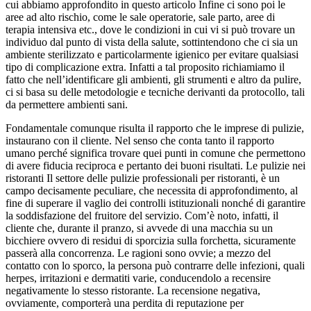
cui abbiamo approfondito in questo articolo Infine ci sono poi le
aree ad alto rischio, come le sale operatorie, sale parto, aree di
terapia intensiva etc., dove le condizioni in cui vi si può trovare un
individuo dal punto di vista della salute, sottintendono che ci sia un
ambiente sterilizzato e particolarmente igienico per evitare qualsiasi
tipo di complicazione extra. Infatti a tal proposito richiamiamo il
fatto che nell’identificare gli ambienti, gli strumenti e altro da pulire,
ci si basa su delle metodologie e tecniche derivanti da protocollo, tali
da permettere ambienti sani.
Fondamentale comunque risulta il rapporto che le imprese di pulizie,
instaurano con il cliente. Nel senso che conta tanto il rapporto
umano perché significa trovare quei punti in comune che permettono
di avere fiducia reciproca e pertanto dei buoni risultati. Le pulizie nei
ristoranti Il settore delle pulizie professionali per ristoranti, è un
campo decisamente peculiare, che necessita di approfondimento, al
fine di superare il vaglio dei controlli istituzionali nonché di garantire
la soddisfazione del fruitore del servizio. Com’è noto, infatti, il
cliente che, durante il pranzo, si avvede di una macchia su un
bicchiere ovvero di residui di sporcizia sulla forchetta, sicuramente
passerà alla concorrenza. Le ragioni sono ovvie; a mezzo del
contatto con lo sporco, la persona può contrarre delle infezioni, quali
herpes, irritazioni e dermatiti varie, conducendolo a recensire
negativamente lo stesso ristorante. La recensione negativa,
ovviamente, comporterà una perdita di reputazione per