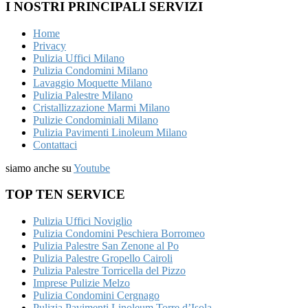
I NOSTRI PRINCIPALI SERVIZI
Home
Privacy
Pulizia Uffici Milano
Pulizia Condomini Milano
Lavaggio Moquette Milano
Pulizia Palestre Milano
Cristallizzazione Marmi Milano
Pulizie Condominiali Milano
Pulizia Pavimenti Linoleum Milano
Contattaci
siamo anche su
Youtube
TOP TEN SERVICE
Pulizia Uffici Noviglio
Pulizia Condomini Peschiera Borromeo
Pulizia Palestre San Zenone al Po
Pulizia Palestre Gropello Cairoli
Pulizia Palestre Torricella del Pizzo
Imprese Pulizie Melzo
Pulizia Condomini Cergnago
Pulizia Pavimenti Linoleum Torre d’Isola