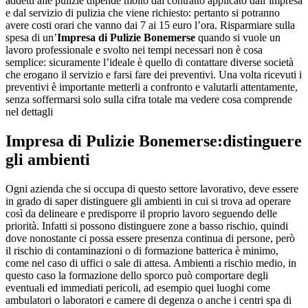
addetti alle pulizie dipende molto dal contratto applicato dall’impresa
e dal servizio di pulizia che viene richiesto: pertanto si potranno
avere costi orari che vanno dai 7 ai 15 euro l’ora. Risparmiare sulla
spesa di un’
Impresa di Pulizie Bonemerse
quando si vuole un
lavoro professionale e svolto nei tempi necessari non è cosa
semplice: sicuramente l’ideale è quello di contattare diverse società
che erogano il servizio e farsi fare dei preventivi. Una volta ricevuti i
preventivi è importante metterli a confronto e valutarli attentamente,
senza soffermarsi solo sulla cifra totale ma vedere cosa comprende
nel dettagli
Impresa di Pulizie Bonemerse
:distinguere
gli ambienti
Ogni azienda che si occupa di questo settore lavorativo, deve essere
in grado di saper distinguere gli ambienti in cui si trova ad operare
così da delineare e predisporre il proprio lavoro seguendo delle
priorità. Infatti si possono distinguere zone a basso rischio, quindi
dove nonostante ci possa essere presenza continua di persone, però
il rischio di contaminazioni o di formazione batterica è minimo,
come nel caso di uffici o sale di attesa. Ambienti a rischio medio, in
questo caso la formazione dello sporco può comportare degli
eventuali ed immediati pericoli, ad esempio quei luoghi come
ambulatori o laboratori e camere di degenza o anche i centri spa di