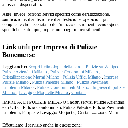
attrezzi indispensabili.
Altre, invece, offrono servizi specifici come derattizzazione,
sanificazione, disinfezione e disinfestazione, operazioni più
complicate che necessitano dell’utilizzo di strumenti tecnologici e
specifici che, dunque, implicano maggiori investimenti.
Link utili per Impresa di Pulizie
Bonemerse
Leggi anche:
Scopri l’etimologia della parola Pulizie su Wikipedia
,
Pulizie Aziendali Milano
,
Pulizie Condomini Milano
,
Cristallizzazione Marmi Milano
,
Pulizia Uffici Milano
,
Impresa
Pulizie Milano
,
Pulizia Palestre Milano
,
Pulizia Pavimenti
Linoleum Milano
,
Pulizie Condominiali Milano
,
Impresa di pulizie
Milano
,
Lavaggio Moquette Milano
,
Contatti
IMPRESA DI PULIZIE MILANO i nostri servizi Pulizie Aziendali
e di Uffici, Pulizia Condominiali, Pulizia Palestre, Pulizia Pavimenti
Linoleum, Parquet e Lavaggio Moquette, Cristallizzazione Marmi.
Effettuiamo il servizio anche in queste zone: