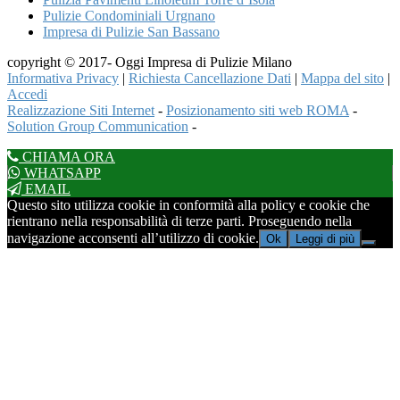
Pulizie Condominiali Urgnano
Impresa di Pulizie San Bassano
copyright © 2017- Oggi Impresa di Pulizie Milano
Informativa Privacy
|
Richiesta Cancellazione Dati
|
Mappa del sito
|
Accedi
Realizzazione Siti Internet
-
Posizionamento siti web ROMA
-
Solution Group Communication
-
CHIAMA ORA
WHATSAPP
EMAIL
Questo sito utilizza cookie in conformità alla policy e cookie che
rientrano nella responsabilità di terze parti. Proseguendo nella
navigazione acconsenti all’utilizzo di cookie.
Ok
Leggi di più