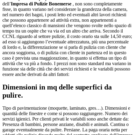
dell’
Impresa di Pulizie Bonemerse
, non sono completamente
fisse, in quanto variano nel considerare la grandezza della camera,
nel numero dei bagni, i posti letto ed eventuali altri lavori richiesti
che possono appartenere ad attività extra, non appartenenti a
quell’elenco classico di mansioni che vengono svolte nello spazio di
tempo tra un ospite che va via ed un altro che arriva. Secondo il
CCNL riguardo al settore pulizie, il costo orario sta sulle 14,50 euro;
ad esso si aggiungono l’eventuale attrezzatura, più una percentuale
di lordo e, la differenziazione se si parla di pulizia con cliente che
ancora soggiorna, o di pulizia con cliente in partenza ed in questo
caso è prevista una maggiorazione, in quanto si effettua un tipo di
attività che va più a fondo. I prezzi non sono standard ma variano in
funzione sia delle città che dei servizi richiesti e le variabili possono
essere anche derivati da altri fattori:
Dimensioni in mq delle superfici da
pulire.
Tipo di pavimentazione (moquette, laminato, gres…). Dimensioni e
quantità delle finestre e come si possono raggiungere. Numero dei
servizi igienici. Per clienti privati le variabili sono anche dettate da:
Presenza di bambini, persone anziane, disabili e animali. Cantina o
garage eventualmente da pulire. Persiane. La paga oraria netta per