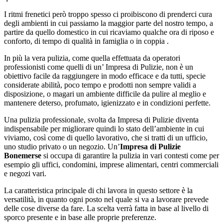
I ritmi frenetici però troppo spesso ci proibiscono di prenderci cura
degli ambienti in cui passiamo la maggior parte del nostro tempo, a
partire da quello domestico in cui ricaviamo qualche ora di riposo e
conforto, di tempo di qualità in famiglia o in coppia .
In più la vera pulizia, come quella effettuata da operatori
professionisti come quelli di un’ Impresa di Pulizie, non è un
obiettivo facile da raggiungere in modo efficace e da tutti, specie
considerate abilità, poco tempo e prodotti non sempre validi a
disposizione, o magari un ambiente difficile da pulire al meglio e
mantenere deterso, profumato, igienizzato e in condizioni perfette.
Una pulizia professionale, svolta da Impresa di Pulizie diventa
indispensabile per migliorare quindi lo stato dell’ambiente in cui
viviamo, così come di quello lavorativo, che si tratti di un ufficio,
uno studio privato o un negozio. Un’
Impresa di Pulizie
Bonemerse
si occupa di garantire la pulizia in vari contesti come per
esempio gli uffici, condomini, imprese alimentari, centri commerciali
e negozi vari.
La caratteristica principale di chi lavora in questo settore è la
versatilità, in quanto ogni posto nel quale si va a lavorare prevede
delle cose diverse da fare. La scelta verrà fatta in base al livello di
sporco presente e in base alle proprie preferenze.