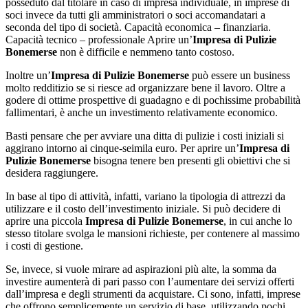
posseduto dal titolare in caso di impresa individuale, in imprese di
soci invece da tutti gli amministratori o soci accomandatari a
seconda del tipo di società. Capacità economica – finanziaria.
Capacità tecnico – professionale Aprire un’
Impresa di Pulizie
Bonemerse
non è difficile e nemmeno tanto costoso.
Inoltre un’
Impresa di Pulizie Bonemerse
può essere un business
molto redditizio se si riesce ad organizzare bene il lavoro. Oltre a
godere di ottime prospettive di guadagno e di pochissime probabilità
fallimentari, è anche un investimento relativamente economico.
Basti pensare che per avviare una ditta di pulizie i costi iniziali si
aggirano intorno ai cinque-seimila euro. Per aprire un’
Impresa di
Pulizie Bonemerse
bisogna tenere ben presenti gli obiettivi che si
desidera raggiungere.
In base al tipo di attività, infatti, variano la tipologia di attrezzi da
utilizzare e il costo dell’investimento iniziale. Si può decidere di
aprire una piccola
Impresa di Pulizie Bonemerse
, in cui anche lo
stesso titolare svolga le mansioni richieste, per contenere al massimo
i costi di gestione.
Se, invece, si vuole mirare ad aspirazioni più alte, la somma da
investire aumenterà di pari passo con l’aumentare dei servizi offerti
dall’impresa e degli strumenti da acquistare. Ci sono, infatti, imprese
che offrono semplicemente un servizio di base, utilizzando pochi