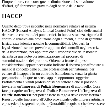
l’imprenditore, con conseguente diminuzione del suo volume
d’affari, già fortemente gravato dagli oneri e dalle tasse.
HACCP
Quanto detto trova riscontro nella normativa relativa al sistema
HACCP (Hazard Analysis Critical Control Point) cioè delle analisi
dei rischi e controllo dei punti critici. In buona sostanza, riguarda il
controllo relativo alla produzione degli alimenti, al fine di garantire
la sicurezza igienica nonché la commestibilità. Del pari, la
legislazione di settore prevede appunto dei controlli negli esercizi
della ristorazione, per appurare che il responsabile del ristorante
garantisca una notevole igienizzazione nel processo di
somministrazione del prodotto. Orbene, a fronte di queste
considerazioni, appare necessario indicare il sistema per affrontare al
meglio il concetto delle pulizie professionali per ristoranti, per
evitare di incappare in un controllo istituzionale, senza la giusta
preparazione. In questo senso appare opportuno suggerire
l’affidamento a validi professionisti del settore e che si possono
trovare in un’
Impresa di Pulizie Bonemerse
di alto livello. Cosa
fare per aprire un’
Impresa di Pulizie Bonemerse
Un’
Impresa di
Pulizie Bonemerse
per poter essere in regola deve essere iscritta al
Registro delle Imprese o all’Albo provinciale delle imprese artigiane
e possedere i seguenti requisiti: Onorabilità requisito che deve essere