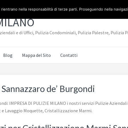
 rientrano nella responsabilità di terze parti. Proseguendo nella navigazio
 MILANO
iendali e di Uffici, Pulizia Condominiali, Pulizia Palestre, Puliz
Blog
Mappa del Sito
Contatti
i Sannazzaro de’ Burgondi
i: IMPRESA DI PULIZIE MILANO i nostri servizi Pulizie Aziendali e 
t e Lavaggio Moquette, Cristallizzazione Marmi.