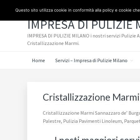
Passa
Passa
TELEFONO: 3334940072
Questo sito utilizza cookie in conformità alla policy e cookie che
al
al
IMPRESA DI PULIZIE
contenuto
piè
principale
di
IMPRESA DI PULIZIE MILANO i nostri servizi Pulizie Az
pagina
Cristallizzazione Marmi.
Home
Servizi – Impresa di Pulizie Milano
Cristallizzazione Marm
Cristallizzazione Marmi Sannazzaro de’ Burgond
Palestre, Pulizia Pavimenti Linoleum, Parque