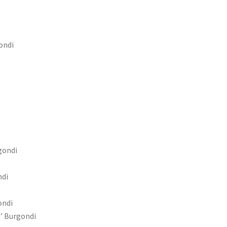
ondi
gondi
ndi
ondi
’ Burgondi