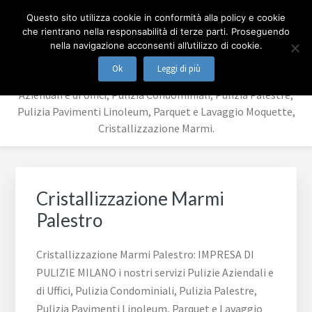
Passa
Passa
IMPRESA DI PULIZIE
Questo sito utilizza cookie in conformità alla policy e cookie
al
al
che rientrano nella responsabilità di terze parti. Proseguendo
contenuto
piè
MILANO
nella navigazione acconsenti all’utilizzo di cookie.
principale
di
Ok
Leggi di più
IMPRESA DI PULIZIE MILANO i nostri servizi Pulizie
pagina
Aziendali e di Uffici, Pulizia Condominiali, Pulizia Palestre,
Pulizia Pavimenti Linoleum, Parquet e Lavaggio Moquette,
Cristallizzazione Marmi.
Cristallizzazione Marmi
Palestro
Cristallizzazione Marmi Palestro: IMPRESA DI
PULIZIE MILANO i nostri servizi Pulizie Aziendali e
di Uffici, Pulizia Condominiali, Pulizia Palestre,
Pulizia Pavimenti Linoleum, Parquet e Lavaggio