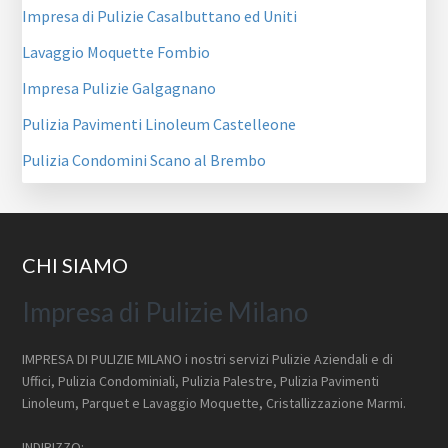
Impresa di Pulizie Casalbuttano ed Uniti
Lavaggio Moquette Fombio
Impresa Pulizie Galgagnano
Pulizia Pavimenti Linoleum Castelleone
Pulizia Condomini Scano al Brembo
Footer
CHI SIAMO
Impresa di Pulizie Milano
IMPRESA DI PULIZIE MILANO i nostri servizi Pulizie Aziendali e di
Uffici, Pulizia Condominiali, Pulizia Palestre, Pulizia Pavimenti
Linoleum, Parquet e Lavaggio Moquette, Cristallizzazione Marmi.
INDIRIZZO: