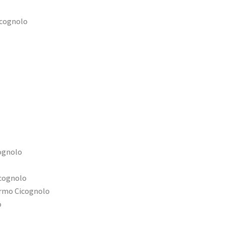
icognolo
ognolo
icognolo
armo Cicognolo
o