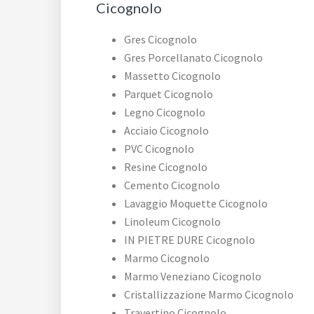
Cicognolo
Gres Cicognolo
Gres Porcellanato Cicognolo
Massetto Cicognolo
Parquet Cicognolo
Legno Cicognolo
Acciaio Cicognolo
PVC Cicognolo
Resine Cicognolo
Cemento Cicognolo
Lavaggio Moquette Cicognolo
Linoleum Cicognolo
IN PIETRE DURE Cicognolo
Marmo Cicognolo
Marmo Veneziano Cicognolo
Cristallizzazione Marmo Cicognolo
Travertino Cicognolo