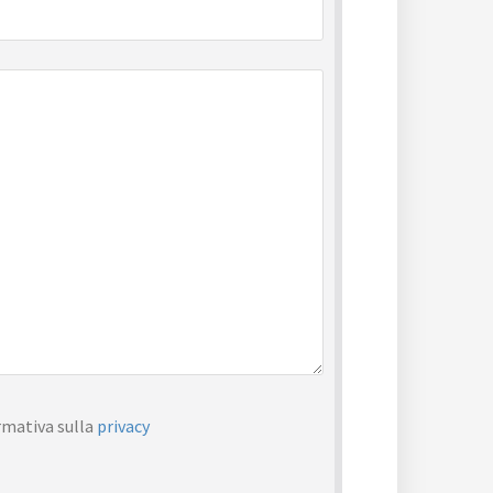
rmativa sulla
privacy