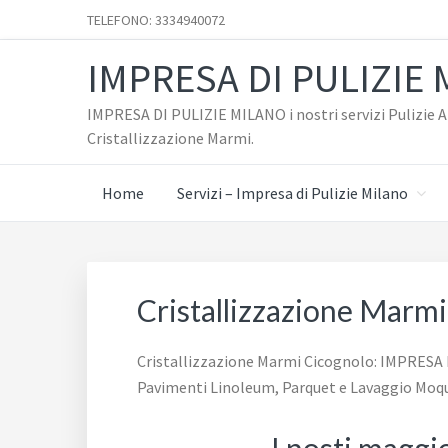
Passa
Passa
TELEFONO: 3334940072
al
al
IMPRESA DI PULIZIE
contenuto
piè
principale
di
IMPRESA DI PULIZIE MILANO i nostri servizi Pulizie Az
pagina
Cristallizzazione Marmi.
Home
Servizi – Impresa di Pulizie Milano
Cristallizzazione Marm
Cristallizzazione Marmi Cicognolo: IMPRESA DI 
Pavimenti Linoleum, Parquet e Lavaggio Moqu