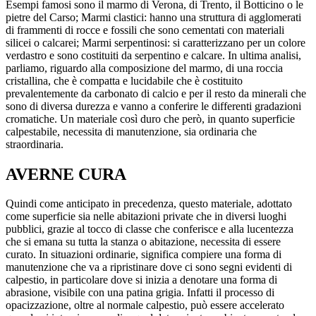
Esempi famosi sono il marmo di Verona, di Trento, il Botticino o le
pietre del Carso; Marmi clastici: hanno una struttura di agglomerati
di frammenti di rocce e fossili che sono cementati con materiali
silicei o calcarei; Marmi serpentinosi: si caratterizzano per un colore
verdastro e sono costituiti da serpentino e calcare. In ultima analisi,
parliamo, riguardo alla composizione del marmo, di una roccia
cristallina, che è compatta e lucidabile che è costituito
prevalentemente da carbonato di calcio e per il resto da minerali che
sono di diversa durezza e vanno a conferire le differenti gradazioni
cromatiche. Un materiale così duro che però, in quanto superficie
calpestabile, necessita di manutenzione, sia ordinaria che
straordinaria.
AVERNE CURA
Quindi come anticipato in precedenza, questo materiale, adottato
come superficie sia nelle abitazioni private che in diversi luoghi
pubblici, grazie al tocco di classe che conferisce e alla lucentezza
che si emana su tutta la stanza o abitazione, necessita di essere
curato. In situazioni ordinarie, significa compiere una forma di
manutenzione che va a ripristinare dove ci sono segni evidenti di
calpestio, in particolare dove si inizia a denotare una forma di
abrasione, visibile con una patina grigia. Infatti il processo di
opacizzazione, oltre al normale calpestio, può essere accelerato