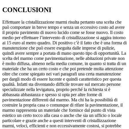
CONCLUSIONI
Effettuare la cristallizzazione marmi risulta pertanto una scelta che
può comportare in breve tempo e senza un eccessivo costo ad avere
il proprio pavimento di nuovo lucido come se fosse nuovo. Il costo
medio per effettuare l’intervento di cristallizzazione si aggira intorno
ai 15 euro al metro quadro. Di positivo c’è il fatto che è una forma di
manutenzione che può essere eseguita dalle imprese di pulizie,
quindi avere sempre a portata di mano questo tipo di opportunità. La
scelta del marmo come pavimentazione, nelle abitazioni private non
è molto diffusa, almeno nella media comune, in quanto si tratta di un
materiale che ha un certo costo e che poi pretende molta attenzione
oltre che come spiegato nei vari paragrafi una certa manutenzione
per dargli modo di essere lucente e quindi caratteristico per questa
qualità. Infatti sta diventando difficile trovare sul mercato persone
specializzate nella levigatura, proprio perché la richiesta si è
abbassata abbastanza e spesso si opta per altre forme di
pavimentazione differenti dal marmo. Ma chi ha la possibilità di
costruire la propria casa o comunque di rifare la pavimentazione, il
marmo rappresenta un materiale che fornisce dal punto di vista
estetico un certo tocco alla casa o anche che sia un ufficio o locale
particolare e grazie anche a questi interventi di cristallizzazione
marmi, veloci, efficienti e non eccessivamente costosi, si potrebbe