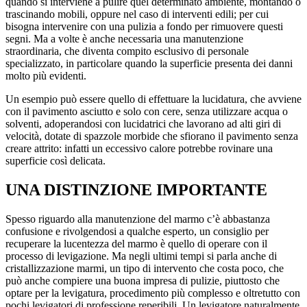
quando si interviene a pulire quel determinato ambiente, montando o
trascinando mobili, oppure nel caso di interventi edili; per cui
bisogna intervenire con una pulizia a fondo per rimuovere questi
segni. Ma a volte è anche necessaria una manutenzione
straordinaria, che diventa compito esclusivo di personale
specializzato, in particolare quando la superficie presenta dei danni
molto più evidenti.
Un esempio può essere quello di effettuare la lucidatura, che avviene
con il pavimento asciutto e solo con cere, senza utilizzare acqua o
solventi, adoperandosi con lucidatrici che lavorano ad alti giri di
velocità, dotate di spazzole morbide che sfiorano il pavimento senza
creare attrito: infatti un eccessivo calore potrebbe rovinare una
superficie così delicata.
UNA DISTINZIONE IMPORTANTE
Spesso riguardo alla manutenzione del marmo c’è abbastanza
confusione e rivolgendosi a qualche esperto, un consiglio per
recuperare la lucentezza del marmo è quello di operare con il
processo di levigazione. Ma negli ultimi tempi si parla anche di
cristallizzazione marmi, un tipo di intervento che costa poco, che
può anche compiere una buona impresa di pulizie, piuttosto che
optare per la levigatura, procedimento più complesso e oltretutto con
pochi levigatori di professione reperibili. Un levigatore naturalmente