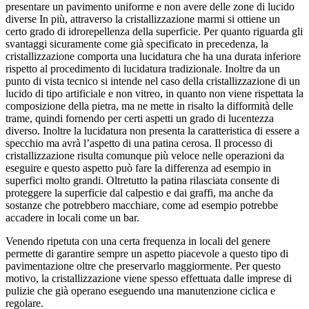
presentare un pavimento uniforme e non avere delle zone di lucido
diverse In più, attraverso la cristallizzazione marmi si ottiene un
certo grado di idrorepellenza della superficie. Per quanto riguarda gli
svantaggi sicuramente come già specificato in precedenza, la
cristallizzazione comporta una lucidatura che ha una durata inferiore
rispetto al procedimento di lucidatura tradizionale. Inoltre da un
punto di vista tecnico si intende nel caso della cristallizzazione di un
lucido di tipo artificiale e non vitreo, in quanto non viene rispettata la
composizione della pietra, ma ne mette in risalto la difformità delle
trame, quindi fornendo per certi aspetti un grado di lucentezza
diverso. Inoltre la lucidatura non presenta la caratteristica di essere a
specchio ma avrà l’aspetto di una patina cerosa. Il processo di
cristallizzazione risulta comunque più veloce nelle operazioni da
eseguire e questo aspetto può fare la differenza ad esempio in
superfici molto grandi. Oltretutto la patina rilasciata consente di
proteggere la superficie dal calpestio e dai graffi, ma anche da
sostanze che potrebbero macchiare, come ad esempio potrebbe
accadere in locali come un bar.
Venendo ripetuta con una certa frequenza in locali del genere
permette di garantire sempre un aspetto piacevole a questo tipo di
pavimentazione oltre che preservarlo maggiormente. Per questo
motivo, la cristallizzazione viene spesso effettuata dalle imprese di
pulizie che già operano eseguendo una manutenzione ciclica e
regolare.