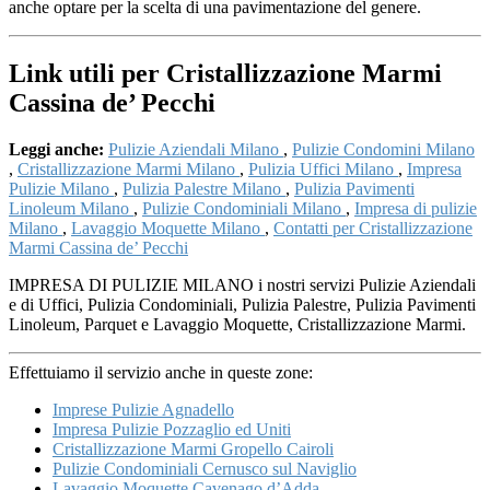
anche optare per la scelta di una pavimentazione del genere.
Link utili per Cristallizzazione Marmi
Cassina de’ Pecchi
Leggi anche:
Pulizie Aziendali Milano
,
Pulizie Condomini Milano
,
Cristallizzazione Marmi Milano
,
Pulizia Uffici Milano
,
Impresa
Pulizie Milano
,
Pulizia Palestre Milano
,
Pulizia Pavimenti
Linoleum Milano
,
Pulizie Condominiali Milano
,
Impresa di pulizie
Milano
,
Lavaggio Moquette Milano
,
Contatti per Cristallizzazione
Marmi Cassina de’ Pecchi
IMPRESA DI PULIZIE MILANO i nostri servizi Pulizie Aziendali
e di Uffici, Pulizia Condominiali, Pulizia Palestre, Pulizia Pavimenti
Linoleum, Parquet e Lavaggio Moquette, Cristallizzazione Marmi.
Effettuiamo il servizio anche in queste zone:
Imprese Pulizie Agnadello
Impresa Pulizie Pozzaglio ed Uniti
Cristallizzazione Marmi Gropello Cairoli
Pulizie Condominiali Cernusco sul Naviglio
Lavaggio Moquette Cavenago d’Adda