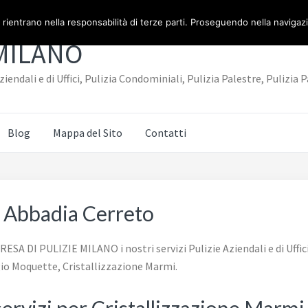
 rientrano nella responsabilità di terze parti. Proseguendo nella navigazio
 MILANO
iendali e di Uffici, Pulizia Condominiali, Pulizia Palestre, Puliz
Blog
Mappa del Sito
Contatti
i Abbadia Cerreto
SA DI PULIZIE MILANO i nostri servizi Pulizie Aziendali e di Uffici
io Moquette, Cristallizzazione Marmi.