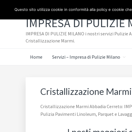
Passa
Passa
TELEFONO: 3334940072
Questo sito utilizza cookie in conformità alla policy e cookie che
al
al
IMPRESA DI PULIZIE
contenuto
piè
principale
di
IMPRESA DI PULIZIE MILANO i nostri servizi Pulizie Az
pagina
Cristallizzazione Marmi.
Home
Servizi – Impresa di Pulizie Milano
Cristallizzazione Marm
Cristallizzazione Marmi Abbadia Cerreto: IMPRE
Pulizia Pavimenti Linoleum, Parquet e Lavagg