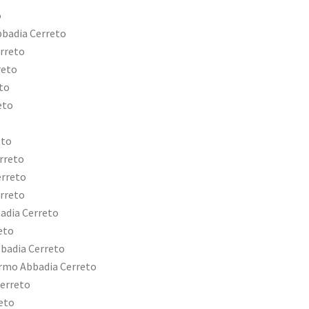
o
bbadia Cerreto
rreto
reto
to
eto
eto
rreto
erreto
rreto
adia Cerreto
eto
badia Cerreto
armo Abbadia Cerreto
Cerreto
eto